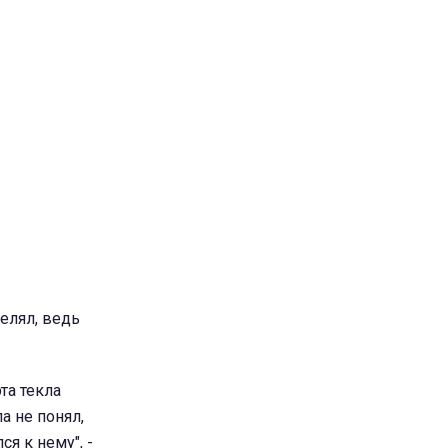
релял, ведь
та текла
а не понял,
ся к нему", -