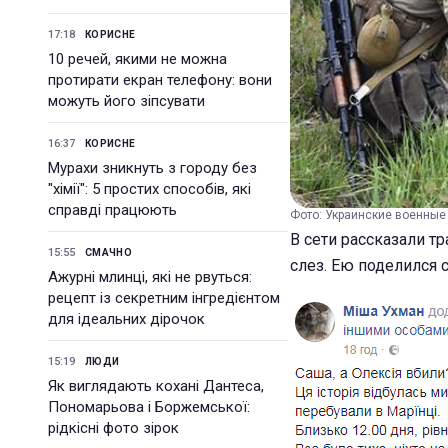
17:18
КОРИСНЕ
10 речей, якими не можна
протирати екран телефону: вони
можуть його зіпсувати
16:37
КОРИСНЕ
Мурахи зникнуть з городу без
"хімії": 5 простих способів, які
справді працюють
Фото: Украинские военные (
В сети рассказали т
15:55
СМАЧНО
слез. Ею поделился
Ажурні млинці, які не рвуться:
рецепт із секретним інгредієнтом
для ідеальних дірочок
15:19
ЛЮДИ
Як виглядають кохані Дантеса,
Пономарьова і Боржемської:
рідкісні фото зірок