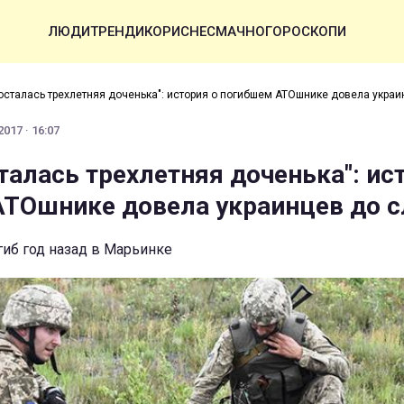
ЛЮДИ
ТРЕНДИ
КОРИСНЕ
СМАЧНО
ГОРОСКОПИ
 осталась трехлетняя доченька": история о погибшем АТОшнике довела украи
017 · 16:07
сталась трехлетняя доченька": ис
ТОшнике довела украинцев до с
иб год назад в Марьинке