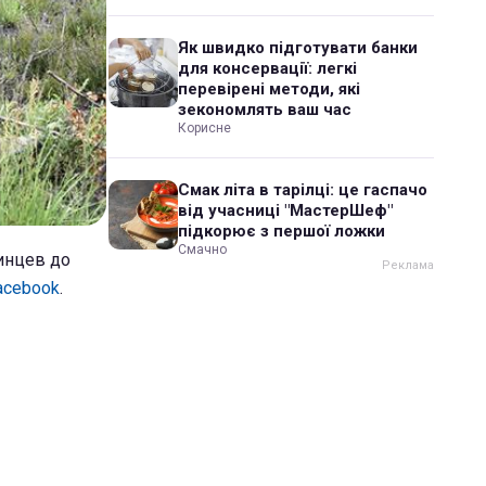
Як швидко підготувати банки
для консервації: легкі
перевірені методи, які
зекономлять ваш час
Корисне
Смак літа в тарілці: це гаспачо
від учасниці "МастерШеф"
підкорює з першої ложки
Смачно
аинцев до
acebook
.