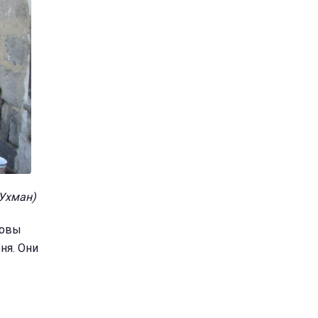
 Ухман)
ловы
ня. Они