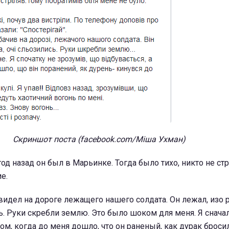
Скриншот поста (facebook.com/Міша Ухман)
год назад он был в Марьинке. Тогда было тихо, никто не ст
е.
видел на дороге лежащего нашего солдата. Он лежал, изо р
сь. Руки скребли землю. Это было шоком для меня. Я сначал
том, когда до меня дошло, что он раненый, как дурак бросил