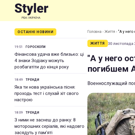
Головна
›
Життя
›
"А у него
ОСТАННІ НОВИНИ
30 листопада 2
ЖИТТЯ
19:51
ГОРОСКОПИ
Фінансова удача вже близько: ці
"А у него о
4 знаки Зодіаку можуть
погибшем А
розбагатіти до кінця року
18:49
ТРЕНДИ
Военнослужащий пог
Яка ти нова українська пісня:
проходь тест і слухай хіт свого
настрою
18:09
ТРЕНДИ
З ними не заснеш до ранку: 8
моторошних серіалів, які надовго
засядуть у пам'яті