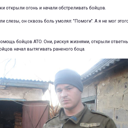
ки открыли огонь и начали обстреливать бойцов.
ли слезы, он сквозь боль умолял: "Помоги". А я не мог этого
омощь бойцов АТО. Они, рискуя жизнями, открыли ответны
ойцов начал вытягивать раненого боца.