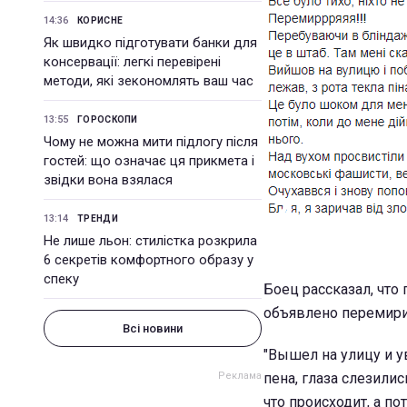
14:36
КОРИСНЕ
Як швидко підготувати банки для
консервації: легкі перевірені
методи, які зекономлять ваш час
13:55
ГОРОСКОПИ
Чому не можна мити підлогу після
гостей: що означає ця прикмета і
звідки вона взялася
13:14
ТРЕНДИ
Не лише льон: стилістка розкрила
6 секретів комфортного образу у
спеку
Боец рассказал, что 
объявлено перемири
Всі новини
"Вышел на улицу и у
пена, глаза слезили
что происходит, а по