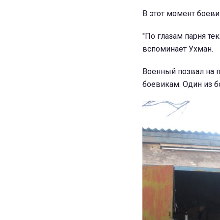
В этот момент боеви
"По глазам парня тек
вспоминает Ухман.
Военный позвал на п
боевикам. Один из б