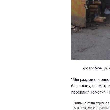
Фото: Боец АТ
"Мы раздевали ранен
балаклаву, посмотре
просили: "Помоги", -