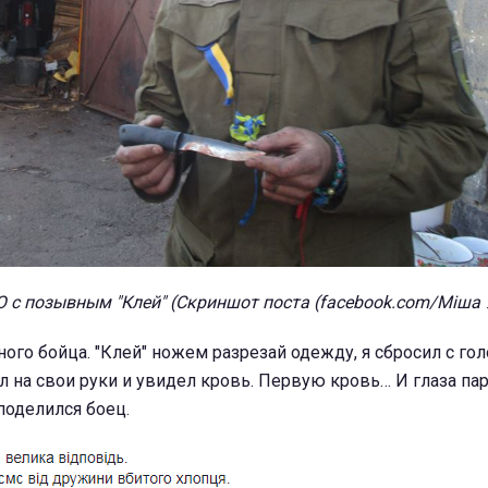
О с позывным "Клей" (Скриншот поста (facebook.com/Міша
ого бойца. "Клей" ножем разрезай одежду, я сбросил с го
л на свои руки и увидел кровь. Первую кровь… И глаза пар
 поделился боец.