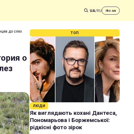
UA
/
RU
rbc.ua
нцев до слез
ТОП
тория о
лез
ЛЮДИ
Як виглядають кохані Дантеса,
Пономарьова і Боржемської:
рідкісні фото зірок