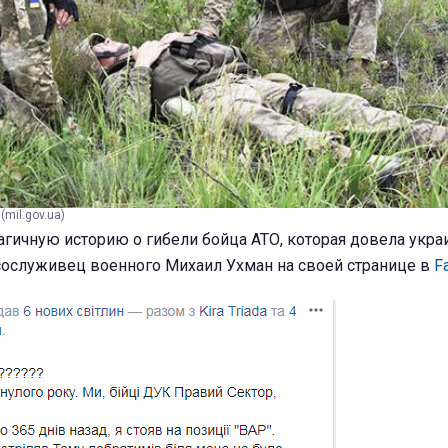
mil.gov.ua)
рагичную историю о гибели бойца АТО, которая довела укр
 сослуживец военного Михаил Ухман на своей странице в
F