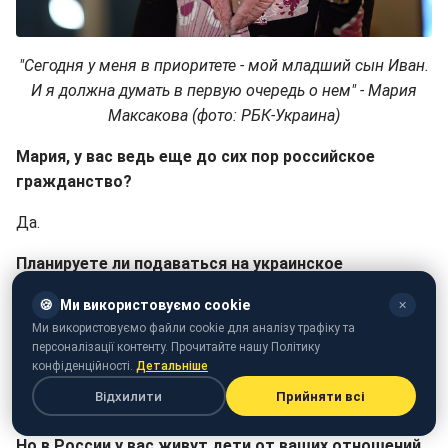
"Сегодня у меня в приоритете - мой младший сын Иван.
И я должна думать в первую очередь о нем" - Мария
Максакова (фото: РБК-Украина)
Мария, у вас ведь еще до сих пор российское
гражданство?
Да.
Планируете ли подаваться на украинское
гражданство?
🍪
Ми використовуємо cookie
✕
Надеюсь, что в скором времени получу постоянный
Ми використовуємо файли cookie для аналізу трафіку та
персоналізації контенту. Прочитайте нашу Політику
вид на жительство. Есть же определенные сроки,
конфіденційності.
Детальніше
которые необходимо соблюдать. Вот уже год я живу
Відхилити
Прийняти всі
в Украине, не уезжая совсем.
Но в России у вас живут дети от ваших отношений