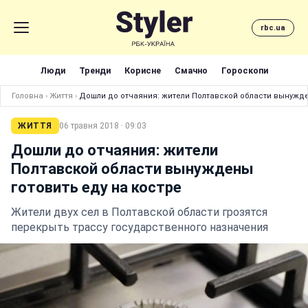
rbc.ua
Люди
Тренди
Корисне
Смачно
Гороскопи
Головна
›
Життя
›
Дошли до отчаяния: жители Полтавской области вынужде
ЖИТТЯ
06 травня 2018 · 09:03
Дошли до отчаяния: жители
Полтавской области вынуждены
готовить еду на костре
Жители двух сел в Полтавской области грозятся
перекрыть трассу государственного назначения