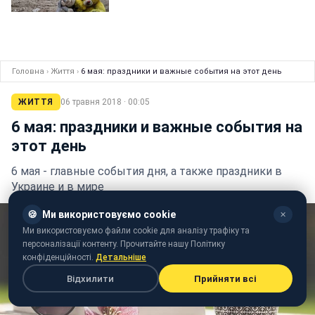
Головна
›
Життя
›
6 мая: праздники и важные события на этот день
ЖИТТЯ
06 травня 2018 · 00:05
6 мая: праздники и важные события на
этот день
6 мая - главные события дня, а также праздники в
Украине и в мире
🍪
Ми використовуємо cookie
✕
Ми використовуємо файли cookie для аналізу трафіку та
персоналізації контенту. Прочитайте нашу Політику
конфіденційності.
Детальніше
Відхилити
Прийняти всі