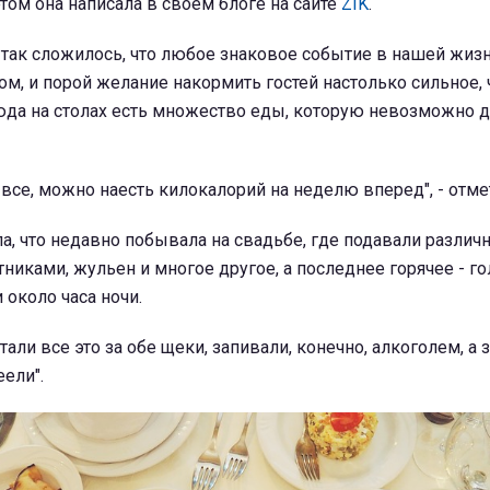
этом она написала в своем блоге на сайте
ZIK
.
 так сложилось, что любое знаковое событие в нашей жиз
м, и порой желание накормить гостей настолько сильное, 
люда на столах есть множество еды, которую невозможно 
 все, можно наесть килокалорий на неделю вперед", - отме
а, что недавно побывала на свадьбе, где подавали разли
тниками, жульен и многое другое, а последнее горячее - г
около часа ночи.
тали все это за обе щеки, запивали, конечно, алкоголем, а 
еели".