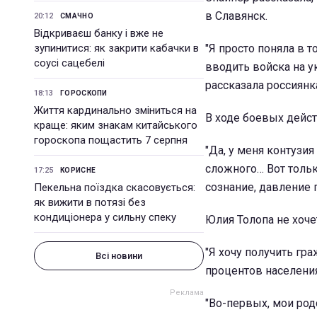
в Славянск.
20:12
СМАЧНО
Відкриваєш банку і вже не
зупинитися: як закрити кабачки в
"Я просто поняла в т
соусі сацебелі
вводить войска на у
рассказала россиянк
18:13
ГОРОСКОПИ
Життя кардинально зміниться на
В ходе боевых дейст
краще: яким знакам китайського
гороскопа пощастить 7 серпня
"Да, у меня контузи
сложного… Вот тольк
17:25
КОРИСНЕ
сознание, давление п
Пекельна поїздка скасовується:
як вижити в потязі без
кондиціонера у сильну спеку
Юлия Толопа не хоче
"Я хочу получить гр
Всі новини
процентов населения 
"Во-первых, мои род