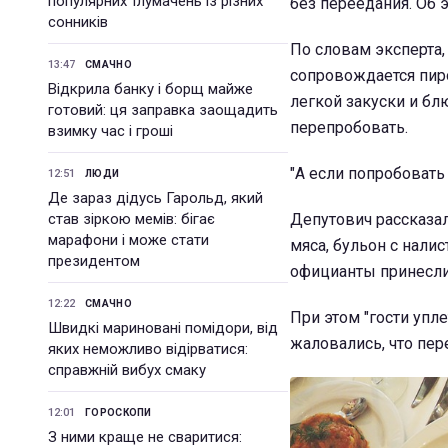
популярних тлумачень із різних
без переедания. Об 
сонників
По словам эксперта,
13:47
СМАЧНО
сопровождается пиро
Відкрила банку і борщ майже
легкой закуски и б
готовий: ця заправка заощадить
перепробовать.
взимку час і гроші
"А если попробовать
12:51
ЛЮДИ
Де зараз дідусь Гарольд, який
став зіркою мемів: бігає
Депутович рассказал
марафони і може стати
мяса, бульон с налис
президентом
официанты принесли 
12:22
СМАЧНО
При этом "гости упле
Швидкі мариновані помідори, від
жаловались, что пер
яких неможливо відірватися:
справжній вибух смаку
12:01
ГОРОСКОПИ
З ними краще не сваритися: