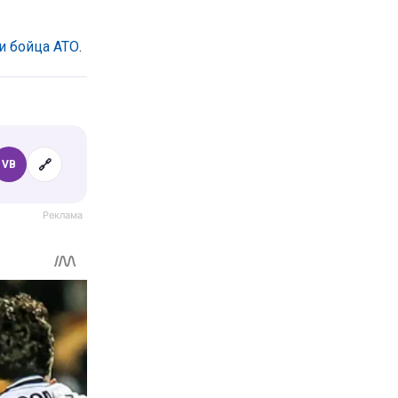
и бойца АТО
.
🔗
VB