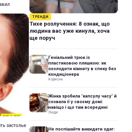
авил
ТРЕНДИ
Тихе розлучення: 8 ознак, що
людина вас уже кинула, хоча
ще поруч
Геніальний трюк із
пластиковою пляшкою: як
охолодити кімнату в спеку без
кондиціонера
Корисне
Жінка зробила "капсулу часу" й
сховала її у своєму домі:
навіщо і що там всередині
Люди
ть застолье
Не поспішайте викидати одяг: