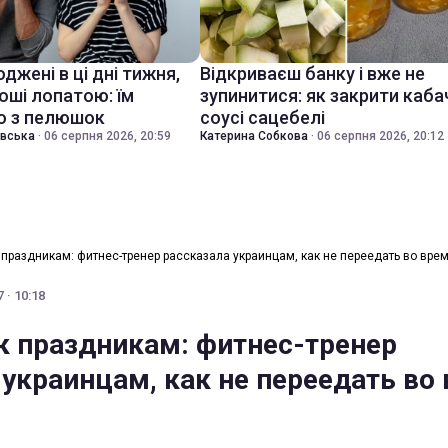
джені в ці дні тижня,
Відкриваєш банку і вже не
оші лопатою: їм
зупинитися: як закрити каба
о з пелюшок
соусі сацебелі
івська
·
06 серпня 2026, 20:59
Катерина Собкова
·
06 серпня 2026, 20:12
 праздникам: фитнес-тренер рассказала украинцам, как не переедать во вре
 · 10:18
к праздникам: фитнес-тренер
 украинцам, как не переедать во