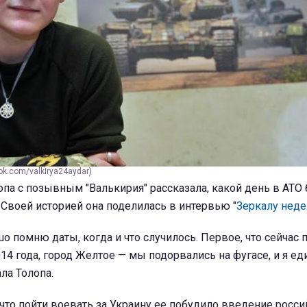
ok.com/valkirya24aydar)
па с позывным "Валькирия" рассказала, какой день в АТО 
Своей историей она поделилась в интервью "
Зеркалу неде
шо помню даты, когда и что случилось. Первое, что сейчас
014 года, город Желтое — мы подорвались на фугасе, и я е
ала Толопа.
 что пойти воевать за Украину ее побудило введение росс