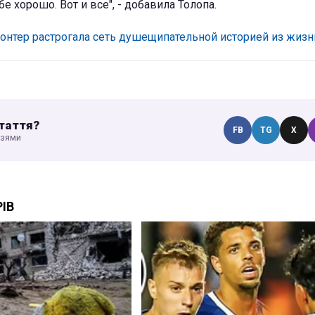
бе хорошо. Вот и все", - добавила Толопа.
онтер растрогала сеть душещипательной историей из жизн
таття?
FB
TG
X
узями