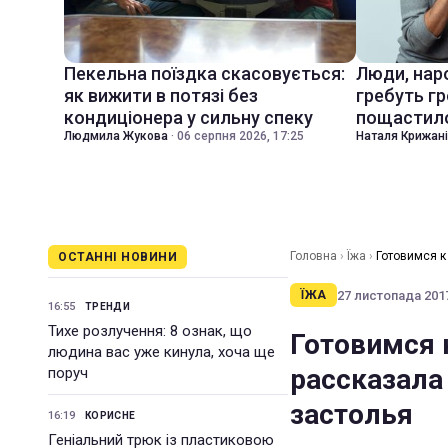
Пекельна поїздка скасовується:
Люди, наро
як вижити в потязі без
гребуть гр
кондиціонера у сильну спеку
пощастил
Людмила Жукова
·
06 серпня 2026, 17:25
Наталя Крижан
Головна
›
Їжа
›
Готовимся к
ОСТАННІ НОВИНИ
27 листопада 2017
ЇЖА
16:55
ТРЕНДИ
Тихе розлучення: 8 ознак, що
Готовимся 
людина вас уже кинула, хоча ще
рассказала
поруч
застолья
16:19
КОРИСНЕ
Геніальний трюк із пластиковою