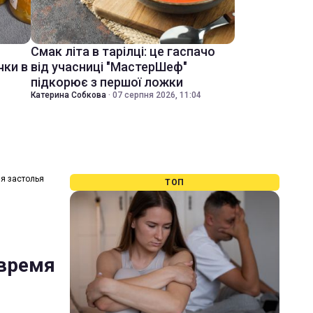
Смак літа в тарілці: це гаспачо
чки в
від учасниці "МастерШеф"
підкорює з першої ложки
Катерина Собкова
·
07 серпня 2026, 11:04
мя застолья
ТОП
 время