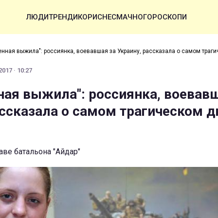
ЛЮДИ
ТРЕНДИ
КОРИСНЕ
СМАЧНО
ГОРОСКОПИ
енная выжила": россиянка, воевавшая за Украину, рассказала о самом траги
017 · 10:27
ная выжила": россиянка, воевав
ассказала о самом трагическом д
аве батальона "Айдар"