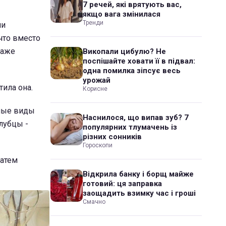
7 речей, які врятують вас,
якщо вага змінилася
Тренди
ни
что вместо
даже
Викопали цибулю? Не
поспішайте ховати її в підвал:
одна помилка зіпсує весь
урожай
тила она.
Корисне
чные виды
Наснилося, що випав зуб? 7
олубцы -
популярних тлумачень із
різних сонників
Гороскопи
затем
Відкрила банку і борщ майже
готовий: ця заправка
заощадить взимку час і гроші
Смачно