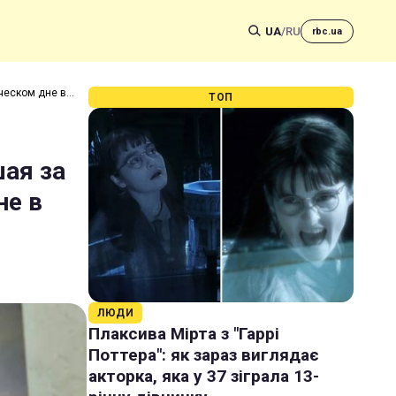
UA
/
RU
rbc.ua
ческом дне в
ТОП
шая за
не в
ЛЮДИ
Плаксива Мірта з "Гаррі
Поттера": як зараз виглядає
акторка, яка у 37 зіграла 13-