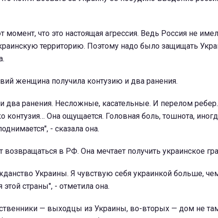
от момент, что это настоящая агрессия. Ведь Россия не име
краинскую территорию. Поэтому надо было защищать Украи
а.
вий женщина получила контузию и два ранения.
я и два ранения. Несложные, касательные. И перелом ребер.
о контузия… Она ощущается. Головная боль, тошнота, иног
однимается", - сказала она.
т возвращаться в РФ. Она мечтает получить украинское гр
ажданство Украины. Я чувствую себя украинкой больше, че
этой страны", - отметила она.
ственники — выходцы из Украины, во-вторых — дом не там