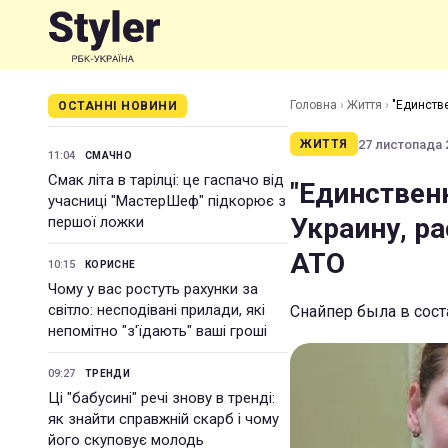
Головна
›
Життя
›
"Единств
ОСТАННІ НОВИНИ
АТО
27 листопада 2
ЖИТТЯ
11:04
СМАЧНО
Смак літа в тарілці: це гаспачо від
"Единствен
учасниці "МастерШеф" підкорює з
Украину, р
першої ложки
АТО
10:15
КОРИСНЕ
Чому у вас ростуть рахунки за
світло: несподівані прилади, які
Снайпер была в сост
непомітно "з'їдають" ваші гроші
09:27
ТРЕНДИ
Ці "бабусині" речі знову в тренді:
як знайти справжній скарб і чому
його скуповує молодь