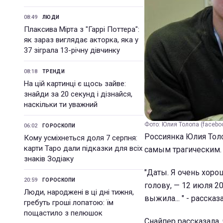
08:49
ЛЮДИ
Плаксива Мірта з "Гаррі Поттера":
як зараз виглядає акторка, яка у
37 зіграла 13-річну дівчинку
08:18
ТРЕНДИ
На цій картинці є щось зайве:
знайди за 20 секунд і дізнайся,
наскільки ти уважний
Фото: Юлия Толопа (facebo
06:02
ГОРОСКОПИ
Россиянка Юлия Толо
Кому усміхнеться доля 7 серпня:
карти Таро дали підказки для всіх
самым трагическим. 
знаків Зодіаку
"Даты. Я очень хоро
20:59
ГОРОСКОПИ
голову, — 12 июля 2
Люди, народжені в ці дні тижня,
выжила... " - рассказ
гребуть гроші лопатою: їм
пощастило з пелюшок
Снайпер рассказала,