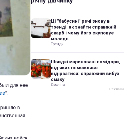
річну дівчинку
Ці "бабусині" речі знову в
тренді: як знайти справжній
скарб і чому його скуповує
молодь
Тренди
Швидкі мариновані помідори,
від яких неможливо
відірватися: справжній вибух
смаку
был для нее
Смачно
ли
".
 пришло в
динственная
ийских войск