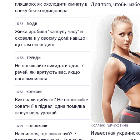
пляшкою: як охолодити кімнату в
Для того, чтобы изб
спеку без кондиціонера
15:33
ЛЮДИ
Жінка зробила "капсулу часу" й
сховала її у своєму домі: навіщо і
що там всередині
14:58
ТРЕНДИ
Не поспішайте викидати одяг: 7
речей, які врятують вас, якщо
вага змінилася
14:53
КОРИСНЕ
Викопали цибулю? Не поспішайте
ховати її в підвал: одна помилка
зіпсує весь урожай
Коллаж РБК-Украина
14:21
ГОРОСКОПИ
Известная украинска
Наснилося, що випав зуб? 7