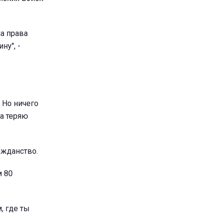
ла права
ну", -
 Но ничего
да теряю
ажданство.
м 80
, где ты