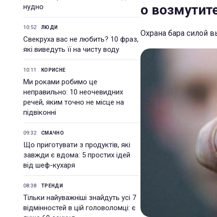
о возмутит
нудно
10:52
ЛЮДИ
Охрана бара силой в
Свекруха вас не любить? 10 фраз,
які виведуть її на чисту воду
10:11
КОРИСНЕ
Ми роками робимо це
неправильно: 10 неочевидних
речей, яким точно не місце на
підвіконні
09:32
СМАЧНО
Що приготувати з продуктів, які
завжди є вдома: 5 простих ідей
від шеф-кухаря
08:38
ТРЕНДИ
Тільки найуважніші знайдуть усі 7
відмінностей в цій головоломці: є