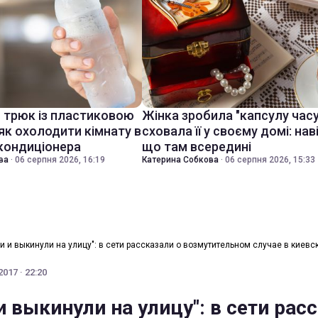
й трюк із пластиковою
Жінка зробила "капсулу часу
як охолодити кімнату в
сховала її у своєму домі: нав
 кондиціонера
що там всередині
ва
·
06 серпня 2026, 16:19
Катерина Собкова
·
06 серпня 2026, 15:33
 и выкинули на улицу": в сети рассказали о возмутительном случае в киевс
017 · 22:20
 выкинули на улицу": в сети рас