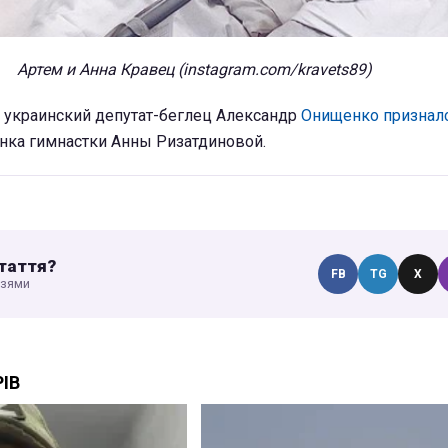
Артем и Анна Кравец (instagram.com/kravets89)
й украинский депутат-беглец Александр
Онищенко признал
нка гимнастки Анны Ризатдиновой.
таття?
FB
TG
X
узями