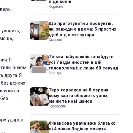
підвіконні
Корисне
верь,
Що приготувати з продуктів,
які завжди є вдома: 5 простих
 уходить,
ідей від шеф-кухаря
омощь,
Смачно
Тільки найуважніші знайдуть
ния. Я
усі 7 відмінностей в цій
етили: знаем
головоломці: є лише 60 секунд
Тренди
ь друга. Я
 без всяких
Таро-гороскоп на 8 серпня:
инули на
кому карти обіцяють успіх,
 без
зміни та нові шанси
Гороскопи
ару ударов.
Фінансова удача вже близько:
ці 4 знаки Зодіаку можуть