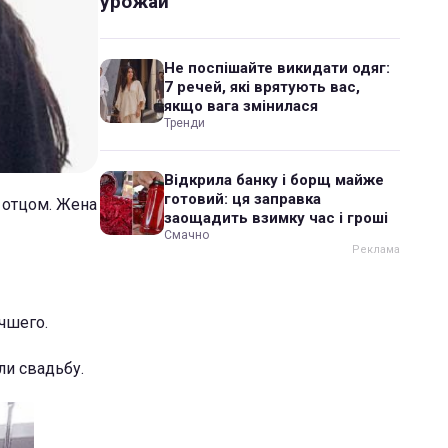
урожай
Не поспішайте викидати одяг:
7 речей, які врятують вас,
якщо вага змінилася
Тренди
Відкрила банку і борщ майже
готовий: ця заправка
 отцом. Жена
заощадить взимку час і гроші
Смачно
чшего.
ли свадьбу.