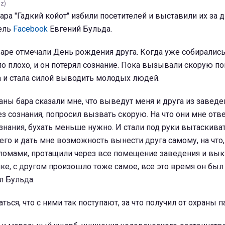
az)
ара "Гадкий койот" избили посетителей и выставили их за д
ель
Facebook
Евгений Бульда.
 баре отмечали День рождения друга. Когда уже собирались
ло плохо, и он потерял сознание. Пока вызывали скорую п
а и стала силой выводить молодых людей.
аны бара сказали мне, что выведут меня и друга из заведе
ез сознания, попросил вызвать скорую. На что они мне отв
нания, бухать меньше нужно. И стали под руки вытаскиват
 его и дать мне возможность вынести друга самому, на что,
аломами, протащили через все помещение заведения и вык
ке, с другом произошло тоже самое, все это время он был
ал Бульда.
ься, что с ними так поступают, за что получил от охраны п