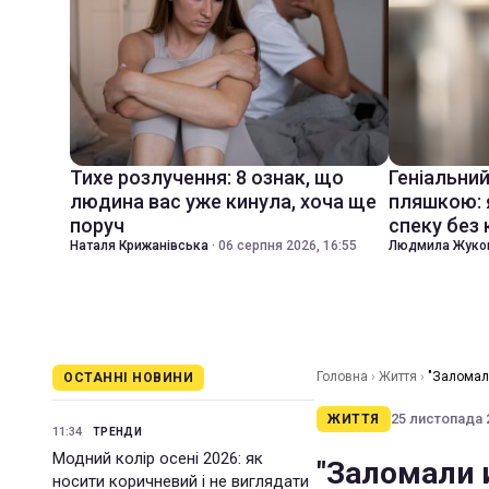
Тихе розлучення: 8 ознак, що
Геніальни
людина вас уже кинула, хоча ще
пляшкою: 
поруч
спеку без
Наталя Крижанівська
·
06 серпня 2026, 16:55
Людмила Жуко
Головна
›
Життя
›
"Заломали
ОСТАННІ НОВИНИ
25 листопада 2
ЖИТТЯ
11:34
ТРЕНДИ
Модний колір осені 2026: як
"Заломали и
носити коричневий і не виглядати