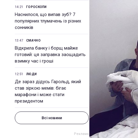
14:21
ГОРОСКОПИ
Наснилося, що випав зуб? 7
популярних тлумачень із різних
сонників
13:47
СМАЧНО
Відкрила банку і борщ майже
готовий: ця заправка заощадить
взимку час і гроші
12:51
ЛЮДИ
Де зараз дідусь Гарольд, який
став зіркою мемів: бігає
марафони і може стати
президентом
Всі новини