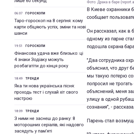
лише 60 секунд
Фото: Драка в баре (report.
В Киеве охранники б
06:07
ГОРОСКОПИ
сообщает пользоват
Таро-гороскоп на 8 серпня: кому
карти обіцяють успіх, зміни та нові
Он рассказал, как в
шанси
одному из парне ста
подошла охрана бар
19:51
ГОРОСКОПИ
Фінансова удача вже близько: ці
4 знаки Зодіаку можуть
"Два сотрудника охр
розбагатіти до кінця року
объяснил, что друг б
мы такую потерю соз
18:49
ТРЕНДИ
попросил не трогать
Яка ти нова українська пісня:
объяснений, меня з
проходь тест і слухай хіт свого
настрою
улицу в одной рубаш
сознания", - рассказ
18:09
ТРЕНДИ
З ними не заснеш до ранку: 8
Парень стал возмущат
моторошних серіалів, які надовго
засядуть у пам'яті