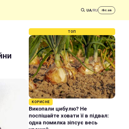
UA
/
RU
rbc.ua
ТОП
йни
КОРИСНЕ
Викопали цибулю? Не
поспішайте ховати її в підвал:
одна помилка зіпсує весь