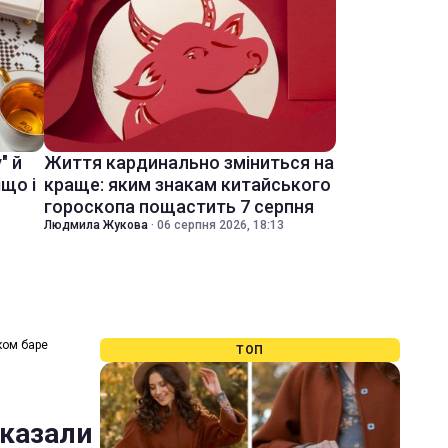
" й
Життя кардинально зміниться на
іщо і
краще: яким знакам китайського
гороскопа пощастить 7 серпня
Людмила Жукова
·
06 серпня 2026, 18:13
ком баре
ТОП
сказали