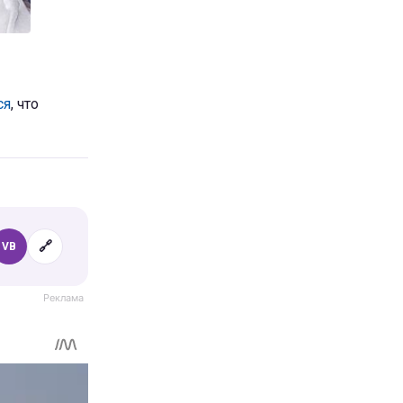
ся
, что
🔗
VB