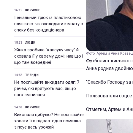
16:19
КОРИСНЕ
Геніальний трюк із пластиковою
пляшкою: як охолодити кімнату в
спеку без кондиціонера
15:33
ЛЮДИ
Жінка зробила "капсулу часу" й
Фото: Артем и Анна Кравец
сховала її у своєму домі: навіщо і
Футболист киевског
що там всередині
Анна родила двойню
14:58
ТРЕНДИ
"Спасибо Господу за
Не поспішайте викидати одяг: 7
речей, які врятують вас, якщо
вага змінилася
Пользователи соцсе
14:53
КОРИСНЕ
Отметим, Артем и Ан
Викопали цибулю? Не поспішайте
ховати її в підвал: одна помилка
зіпсує весь урожай