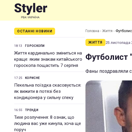
Головна
›
Життя
›
Футболис
ОСТАННІ НОВИНИ
25 листопада 2
ЖИТТЯ
18:13
ГОРОСКОПИ
Життя кардинально зміниться на
Футболист 
краще: яким знакам китайського
гороскопа пощастить 7 серпня
Фаны поздравляли с
17:25
КОРИСНЕ
Пекельна поїздка скасовується:
як вижити в потязі без
кондиціонера у сильну спеку
16:55
ТРЕНДИ
Тихе розлучення: 8 ознак, що
людина вас уже кинула, хоча ще
поруч