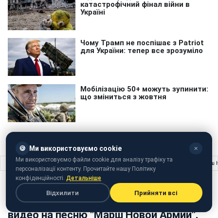
🍪
Ми використовуємо cookie
✕
Ми використовуємо файли cookie для аналізу трафіку та
Головна
›
Життя
›
В сети показали захватывающее видео на песню "Марш 
персоналізації контенту. Прочитайте нашу Політику
конфіденційності.
Детальніше
ЖИТТЯ
05 грудня 2017 · 17:43
Відхилити
Прийняти всі
В сети показали захватывающее
видео на песню "Марш Новой Армии",