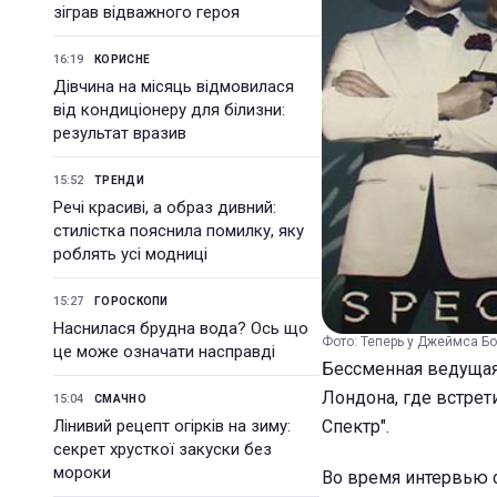
зіграв відважного героя
16:19
КОРИСНЕ
Дівчина на місяць відмовилася
від кондиціонеру для білизни:
результат вразив
15:52
ТРЕНДИ
Речі красиві, а образ дивний:
стилістка пояснила помилку, яку
роблять усі модниці
15:27
ГОРОСКОПИ
Наснилася брудна вода? Ось що
Фото: Теперь у Джеймса Б
це може означати насправді
Бессменная ведущая
Лондона, где встрет
15:04
СМАЧНО
Лінивий рецепт огірків на зиму:
Спектр".
секрет хрусткої закуски без
мороки
Во время интервью 