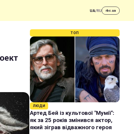
UA
/
RU
rbc.ua
ТОП
оект
ЛЮДИ
Артед Бей із культової "Мумії":
як за 25 років змінився актор,
який зіграв відважного героя