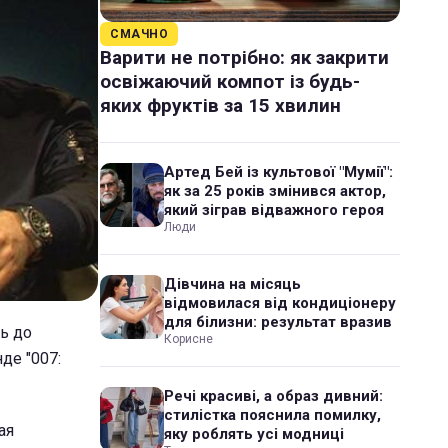
СМАЧНО
Варити не потрібно: як закрити
освіжаючий компот із будь-
яких фруктів за 15 хвилин
Артед Бей із культової "Мумії":
як за 25 років змінився актор,
який зіграв відважного героя
Люди
Дівчина на місяць
відмовилася від кондиціонеру
для білизни: результат вразив
ь до
Корисне
де "007:
Речі красиві, а образ дивний:
стилістка пояснила помилку,
ая
яку роблять усі модниці