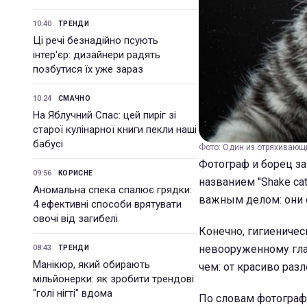
10:40
ТРЕНДИ
Ці речі безнадійно псують
інтер'єр: дизайнери радять
позбутися їх уже зараз
10:24
СМАЧНО
На Яблучний Спас: цей пиріг зі
старої кулінарної книги пекли наші
бабусі
Фото: Один из отряхивающ
Фотограф и борец з
09:56
КОРИСНЕ
названием "Shake ca
Аномальна спека спалює грядки:
важным делом: они 
4 ефективні способи врятувати
овочі від загибелі
Конечно, гигиениче
невооруженному глаз
08:43
ТРЕНДИ
Манікюр, який обирають
чем: от красиво ра
мільйонерки: як зробити трендові
"голі нігті" вдома
По словам фотографа