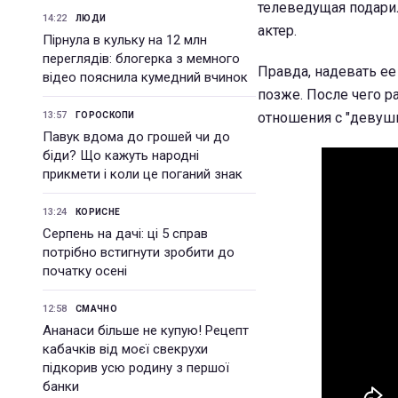
телеведущая подарил
14:22
ЛЮДИ
актер.
Пірнула в кульку на 12 млн
переглядів: блогерка з мемного
Правда, надевать ее
відео пояснила кумедний вчинок
позже. После чего р
13:57
отношения с "девуш
ГОРОСКОПИ
Павук вдома до грошей чи до
біди? Що кажуть народні
прикмети і коли це поганий знак
13:24
КОРИСНЕ
Серпень на дачі: ці 5 справ
потрібно встигнути зробити до
початку осені
12:58
СМАЧНО
Ананаси більше не купую! Рецепт
кабачків від моєї свекрухи
підкорив усю родину з першої
банки