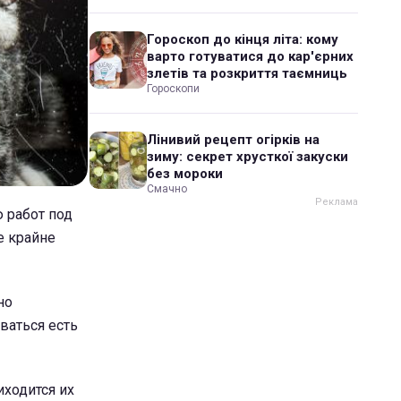
Гороскоп до кінця літа: кому
варто готуватися до кар'єрних
злетів та розкриття таємниць
Гороскопи
Лінивий рецепт огірків на
зиму: секрет хрусткої закуски
без мороки
Смачно
 работ под
е крайне
но
ваться есть
иходится их