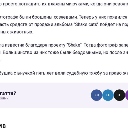
о просто погладить их влажными руками, когда они освоятс
отографа были брошены хозяевами. Теперь у них появился
часть средств от продажи альбома "Shake cats" пойдет на 
мных животных.
а известна благодаря проекту "Shake".
Тогда фотограф запе
. Большинство из них тоже были бездомными, но после зн
.
бушка с внучкой пять лет вели судебную тяжбу за право жи
таття?
FB
TG
X
узями