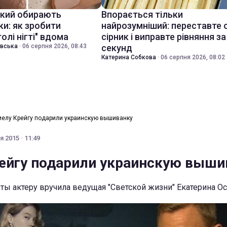
який обирають
Впорається тільки
ки: як зробити
найрозумніший: переставте 
голі нігті" вдома
сірник і виправте рівняння за
івська
·
06 серпня 2026, 08:43
секунд
Катерина Собкова
·
06 серпня 2026, 08:02
елу Крейгу подарили украинскую вышиванку
 2015 · 11:49
ейгу подарили украинскую выши
ты актеру вручила ведущая "Светской жизни" Екатерина О