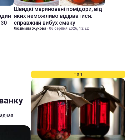
Швидкі мариновані помідори, від
один
яких неможливо відірватися:
 30
справжній вибух смаку
Людмила Жукова
·
06 серпня 2026, 12:22
ТОП
ванку
садчая