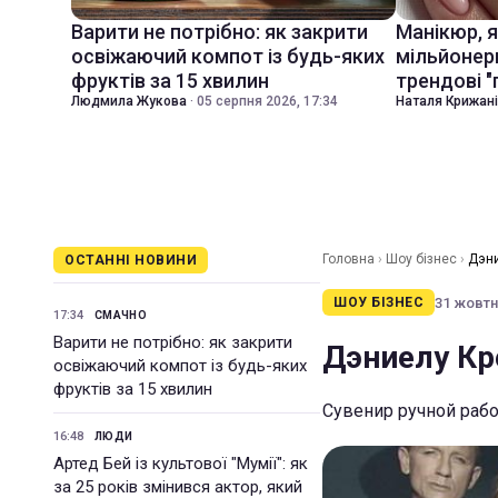
Варити не потрібно: як закрити
Манікюр, 
освіжаючий компот із будь-яких
мільйонер
фруктів за 15 хвилин
трендові "
Людмила Жукова
·
05 серпня 2026, 17:34
Наталя Крижан
Головна
›
Шоу бізнес
›
Дэни
ОСТАННІ НОВИНИ
31 жовтня
ШОУ БІЗНЕС
17:34
СМАЧНО
Варити не потрібно: як закрити
Дэниелу Кр
освіжаючий компот із будь-яких
фруктів за 15 хвилин
Сувенир ручной рабо
16:48
ЛЮДИ
Артед Бей із культової "Мумії": як
за 25 років змінився актор, який