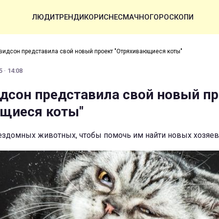
ЛЮДИ
ТРЕНДИ
КОРИСНЕ
СМАЧНО
ГОРОСКОПИ
видсон представила свой новый проект "Отряхивающиеся коты"
 · 14:08
дсон представила свой новый пр
щиеся коты"
ездомных животных, чтобы помочь им найти новых хозяев