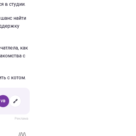
я в студии.
 шанс найти
поддержку
чатлела, как
акомства с
ть с котом.
🔗
VB