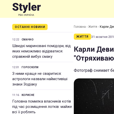
Головна
›
Життя
›
Карли Де
ОСТАННІ НОВИНИ
31 жовтня 2015
ЖИТТЯ
12:22
СМАЧНО
Швидкі мариновані помідори, від
Карли Деви
яких неможливо відірватися:
"Отряхиваю
справжній вибух смаку
12:01
ГОРОСКОПИ
Фотограф снимает б
З ними краще не сваритися:
астрологи назвали наймстивіші
знаки Зодіаку
11:16
КОРИСНЕ
Головна помилка власників котів
під час розміщення лотків: майже
всі її роблять