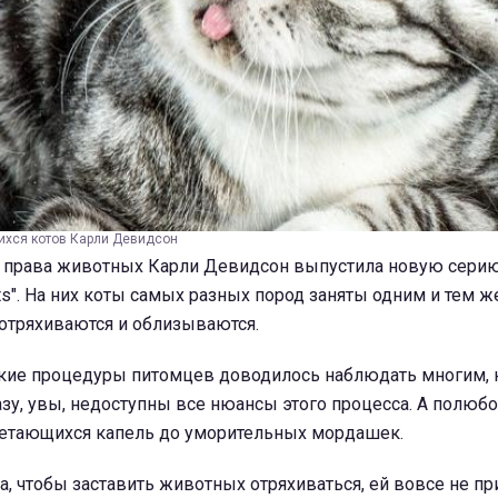
ихся котов Карли Девидсон
а права животных Карли Девидсон выпустила новую серию
ts". На них коты самых разных пород заняты одним и тем ж
отряхиваются и облизываются.
ские процедуры питомцев доводилось наблюдать многим, 
у, увы, недоступны все нюансы этого процесса. А полюбо
злетающихся капель до уморительных мордашек.
, чтобы заставить животных отряхиваться, ей вовсе не пр