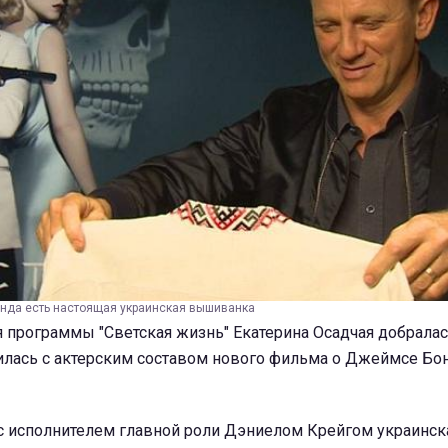
онда есть настоящая украинская вышиванка
 программы "Светская жизнь" Екатерина Осадчая добралас
илась с актерским составом нового фильма о Джеймсе Бон
с исполнителем главной роли Дэниелом Крейгом украинск