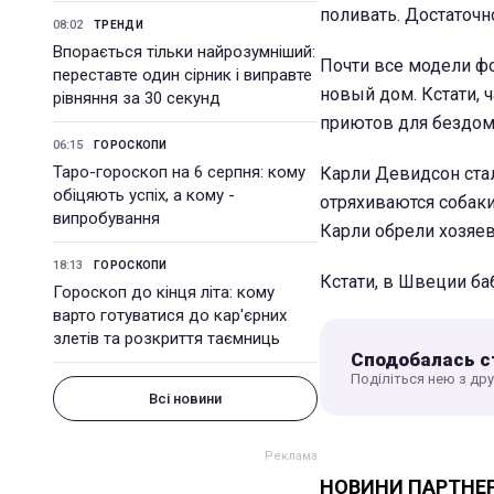
поливать. Достаточн
08:02
ТРЕНДИ
Впорається тільки найрозумніший:
Почти все модели ф
переставте один сірник і виправте
новый дом. Кстати, 
рівняння за 30 секунд
приютов для бездо
06:15
ГОРОСКОПИ
Таро-гороскоп на 6 серпня: кому
Карли Девидсон стал
обіцяють успіх, а кому -
отряхиваются собаки
випробування
Карли обрели хозяев
18:13
ГОРОСКОПИ
Кстати, в Швеции ба
Гороскоп до кінця літа: кому
варто готуватися до кар'єрних
злетів та розкриття таємниць
Сподобалась с
Поділіться нею з др
Всі новини