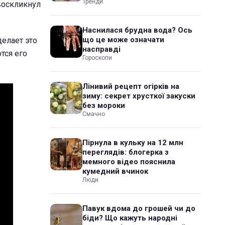
Тренди
воскликнул
Наснилася брудна вода? Ось
що це може означати
делает это
насправді
тся его
Гороскопи
Лінивий рецепт огірків на
зиму: секрет хрусткої закуски
без мороки
Смачно
Пірнула в кульку на 12 млн
переглядів: блогерка з
мемного відео пояснила
кумедний вчинок
Люди
Павук вдома до грошей чи до
біди? Що кажуть народні