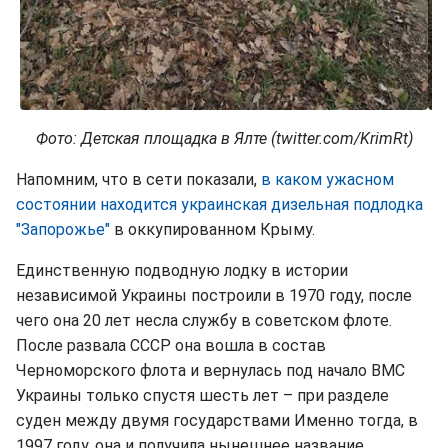
Фото: Детская площадка в Ялте (twitter.com/KrimRt)
Напомним, что в сети показали,
в каком ужасном
состоянии находится украинская дизельная подлодка
"Запорожье"
в оккупированном Крыму.
Единственную подводную лодку в истории
независимой Украины построили в 1970 году, после
чего она 20 лет несла службу в советском флоте.
После развала СССР она вошла в состав
Черноморского флота и вернулась под начало ВМС
Украины только спустя шесть лет – при разделе
суден между двумя государствами Именно тогда, в
1997 году, она и получила нынешнее название