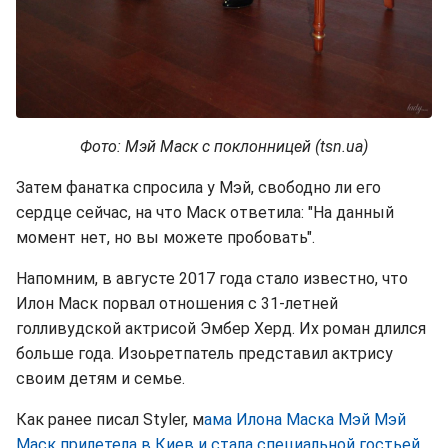
Фото: Мэй Маск с поклонницей (tsn.ua)
Затем фанатка спросила у Мэй, свободно ли его
сердце сейчас, на что Маск ответила: "На данный
момент нет, но вы можете пробовать".
Напомним, в августе 2017 года стало известно, что
Илон Маск порвал отношения с 31-летней
голливудской актрисой Эмбер Херд. Их роман длился
больше года. Изоьретпатель представил актрису
своим детям и семье.
Как ранее писал Styler, м
ама Илона Маска Мэй Мэй
Маск прилетела в Киев и стала специальной гостьей