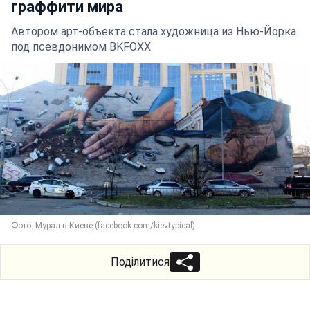
граффити мира
Автором арт-объекта стала художница из Нью-Йорка
под псевдонимом BKFOXX
Фото: Мурал в Киеве (facebook.com/kievtypical)
Поділитися