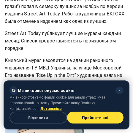
грязи") попал в семерку лучших за ноябрь по версии
издания Street Art Today. Работа художницы BKFOXX
была отмечена изданием как одна из лучших.
Street Art Today публикует лучшие муралы каждый
месяц. Список предоставляется в произвольном
порядке.
Киевский мурал находится на здании районного
управления ГУ МВД Украины, на улице Московской.
Его название “Rise Up in the Dirt” художница взяла из
творчества группы Voxtrot, у которой есть песня с
таким же названием.
🍪
Ми використовуємо cookie
✕
Ми використовуємо файли cookie для аналізу трафіку та
Первой в списке значится работа французских
персоналізації контенту. Прочитайте нашу Політику
конфіденційності.
Детальніше
художников Адора и Сэмор.
Відхилити
Прийняти всі