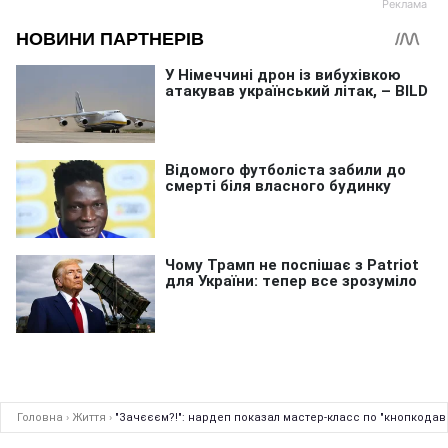
Головна
›
Життя
›
"Зачєєєм?!": нардеп показал мастер-класс по "кнопкодав