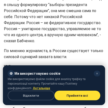
я слышу формулировку “выборы президента
Российской Федерации”, она мне смешна сама по
себе. Потому что нет никакой Российской
Федерации. Россия – не федеративное государство.
Россия – унитарное государство, управляемое не то
что из одного центра, а вручную одним человеком", -
сказал Бабченко.
По мнению журналиста, в России существует только
силовой сценарий захвата власти.
"В России нет никакого президента, потому что
президент – это должность выборная. Путин – это
🍪
Ми використовуємо cookie
✕
узурпатор власти. В 2012 году в России произошел
Ми використовуємо файли cookie для аналізу трафіку та
персоналізації контенту. Прочитайте нашу Політику
силовой захват власти. Я настаиваю на
конфіденційності.
Детальніше
формулировке – именно силовой. Потому что в те,
Відхилити
Прийняти всі
кто тогда был Москве, видели, как центр столицы
был забит военными и силовиками, полицией и тому