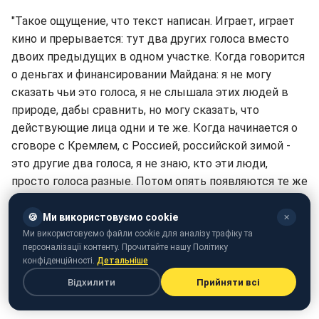
"Такое ощущение, что текст написан. Играет, играет
кино и прерывается: тут два других голоса вместо
двоих предыдущих в одном участке. Когда говорится
о деньгах и финансировании Майдана: я не могу
сказать чьи это голоса, я не слышала этих людей в
природе, дабы сравнить, но могу сказать, что
действующие лица одни и те же. Когда начинается о
сговоре с Кремлем, с Россией, российской зимой -
это другие два голоса, я не знаю, кто эти люди,
просто голоса разные. Потом опять появляются те же
голоса. По крайней мере раз проскальзывал голос, где
не доиграли", - сказала она.
🍪
Ми використовуємо cookie
✕
Ми використовуємо файли cookie для аналізу трафіку та
Далее Савченко добавила, что разговор Курченко и
персоналізації контенту. Прочитайте нашу Політику
конфіденційності.
Детальніше
Саакашвили может быть инсценированным, так как
текст ощущается заранее заготовленным и
Відхилити
Прийняти всі
записанным.