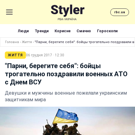
rbc.ua
Люди
Тренди
Корисне
Смачно
Гороскопи
Головна
›
Життя
›
"Парни, берегите себя": бойцы трогательно поздравили 
ЖИТТЯ
06 грудня 2017 · 12:30
"Парни, берегите себя": бойцы
трогательно поздравили военных АТО
с Днем ВСУ
Девушки и мужчины военные пожелали украинским
защитникам мира