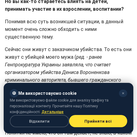
Но вы как-то стараетесь влиять на детей,
принимать участие в их взрослении, воспитании?
Понимая всю суть возникшей ситуации, в данный
момент очень сложно обходить с ними
существенную тему.
Сейчас они живут с заказчиком убийства. То есть они
живут с убийцей моего мужа (
ред. - ранее
Генпрокуратура Украины заявляла, что считает
организатором убийства Дениса Вороненкова
криминального авторитета, бывшего гражданского
мужа Марии - Владимира Тюрина)
.
🍪
Ми використовуємо cookie
✕
А Тюрин разрешает вам общаться с детьми?
Ми використовуємо файли cookie для аналізу трафіку та
персоналізації контенту. Прочитайте нашу Політику
конфіденційності.
Детальніше
Я вообще не интересуюсь его мыслями: разрешает
он или нет.
Відхилити
Прийняти всі
Понятия не имею, что он там делает, не знаю, в каком