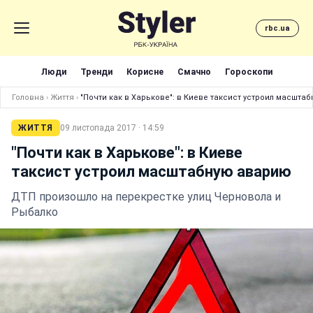
rbc.ua
Люди
Тренди
Корисне
Смачно
Гороскопи
Головна
›
Життя
›
"Почти как в Харькове": в Киеве таксист устроил масшта
ЖИТТЯ
09 листопада 2017 · 14:59
"Почти как в Харькове": в Киеве
таксист устроил масштабную аварию
ДТП произошло на перекрестке улиц Черновола и
Рыбалко