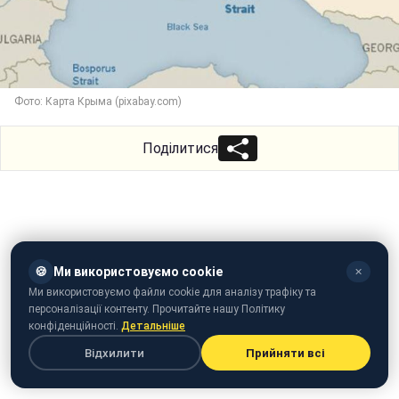
Фото: Карта Крыма (pixabay.com)
Поділитися
🍪
Ми використовуємо cookie
✕
Ми використовуємо файли cookie для аналізу трафіку та
персоналізації контенту. Прочитайте нашу Політику
конфіденційності.
Детальніше
Відхилити
Прийняти всі