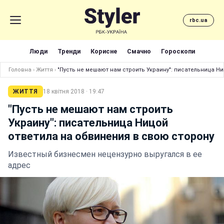
rbc.ua
Люди
Тренди
Корисне
Смачно
Гороскопи
Головна
›
Життя
›
"Пусть не мешают нам строить Украину": писательница Н
ЖИТТЯ
18 квітня 2018 · 19:47
"Пусть не мешают нам строить
Украину": писательница Ницой
ответила на обвинения в свою сторону
Известный бизнесмен нецензурно выругался в ее
адрес