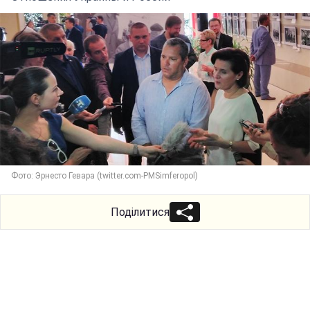
Фото: Эрнесто Гевара (twitter.com-PMSimferopol)
Поділитися