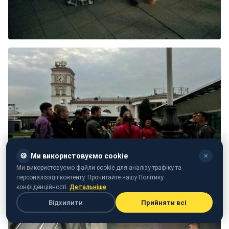
🍪
Ми використовуємо cookie
✕
Ми використовуємо файли cookie для аналізу трафіку та
персоналізації контенту. Прочитайте нашу Політику
конфіденційності.
Детальніше
Відхилити
Прийняти всі