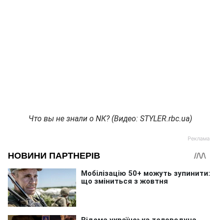
Что вы не знали о NК? (Видео: STYLER.rbc.ua)