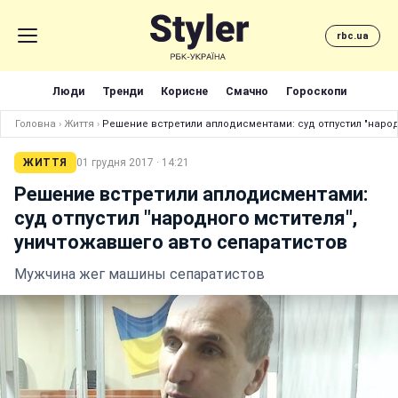
rbc.ua
Люди
Тренди
Корисне
Смачно
Гороскопи
Головна
›
Життя
›
Решение встретили аплодисментами: суд отпустил "народ
ЖИТТЯ
01 грудня 2017 · 14:21
Решение встретили аплодисментами:
суд отпустил "народного мстителя",
уничтожавшего авто сепаратистов
Мужчина жег машины сепаратистов