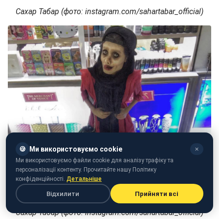
Сахар Табар (фото: instagram.com/sahartabar_official)
🍪
Ми використовуємо cookie
✕
Ми використовуємо файли cookie для аналізу трафіку та
персоналізації контенту. Прочитайте нашу Політику
конфіденційності.
Детальніше
Відхилити
Прийняти всі
Сахар Табар (фото: instagram.com/sahartabar_official)