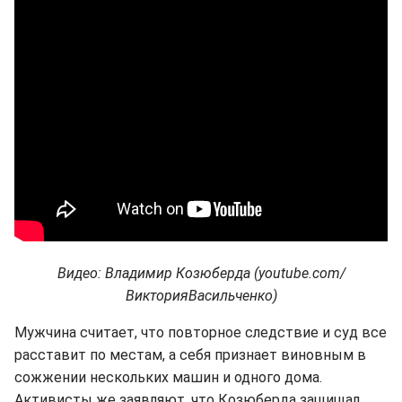
Видео: Владимир Козюберда (youtube.com/
ВикторияВасильченко)
Мужчина считает, что повторное следствие и суд все
расставит по местам, а себя признает виновным в
сожжении нескольких машин и одного дома.
Активисты же заявляют, что Козюберда защищал