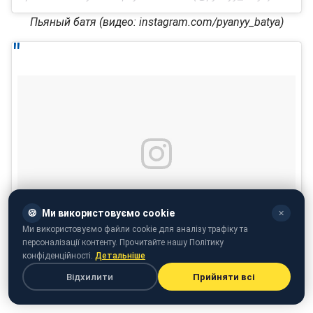
Пьяный батя (видео: instagram.com/pyanyy_batya)
🍪
Ми використовуємо cookie
✕
Ми використовуємо файли cookie для аналізу трафіку та
персоналізації контенту. Прочитайте нашу Політику
Животное.
конфіденційності.
Детальніше
A post shared by Андеграунд-великан (@pyanyy_batya) on
Apr 1
Відхилити
Прийняти всі
Пьяный батя (видео: instagram.com/pyanyy_batya)