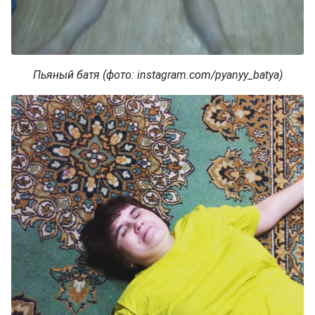
Пьяный батя (фото: instagram.com/pyanyy_batya)