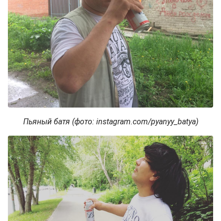
Пьяный батя (фото: instagram.com/pyanyy_batya)