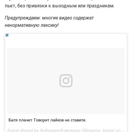
пьет, без привязки к выходным или праздникам.
Предупреждаем: многие видео содержат
ненормативную лексику!
Батя плачет. Говорит лайков не ставите.
A post shared by Андеграунд-великан (@pyanyy_batya) on
Apr 2