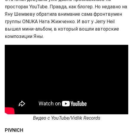
просторах YouTube. Правда, как блогер. Но недавно на
Яну Шемаеву обратила внимание сама фронтвумен
группы ONUKA Ната Жижченко. И вот у Jerry Heil
вышел мини-альбом, в который вошли авторские
композиции Яны.
Видео с YouTube/Vidlik Records
PIVNICH