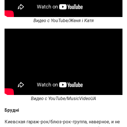
Видео с YouTube/Женя і Катя
Видео с YouTube/MusicVideoUA
Брудні
Киевская гараж-рок/блюз-рок-группа, наверное, и не