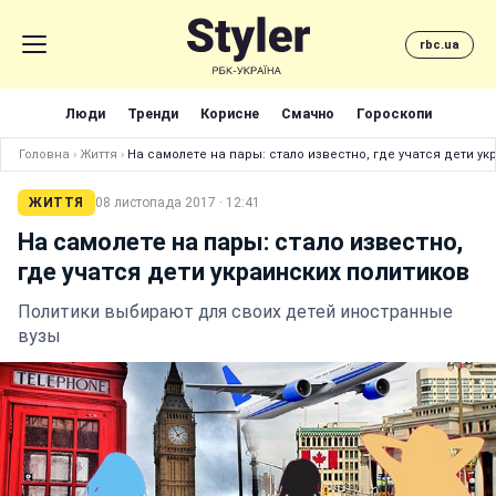
rbc.ua
Люди
Тренди
Корисне
Смачно
Гороскопи
Головна
›
Життя
›
На самолете на пары: стало известно, где учатся дети у
ЖИТТЯ
08 листопада 2017 · 12:41
На самолете на пары: стало известно,
где учатся дети украинских политиков
Политики выбирают для своих детей иностранные
вузы