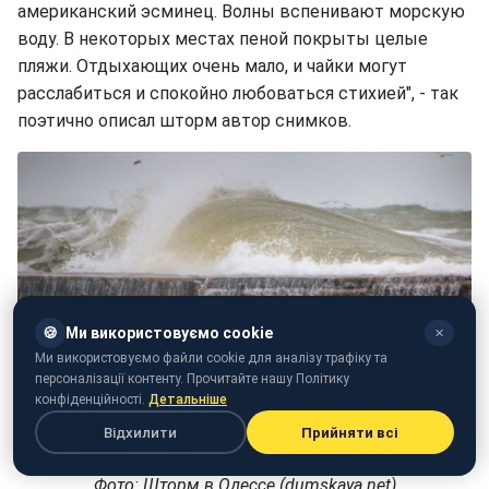
американский эсминец. Волны вспенивают морскую
воду. В некоторых местах пеной покрыты целые
пляжи. Отдыхающих очень мало, и чайки могут
расслабиться и спокойно любоваться стихией", - так
поэтично описал шторм автор снимков.
🍪
Ми використовуємо cookie
✕
Ми використовуємо файли cookie для аналізу трафіку та
персоналізації контенту. Прочитайте нашу Політику
конфіденційності.
Детальніше
Відхилити
Прийняти всі
Фото: Шторм в Одессе (dumskaya.net)