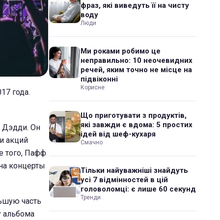
фраз, які виведуть її на чисту
воду
Люди
Ми роками робимо це
неправильно: 10 неочевидних
речей, яким точно не місце на
підвіконні
Корисне
17 года.
Що приготувати з продуктів,
які завжди є вдома: 5 простих
 Дэдди. Он
ідей від шеф-кухаря
и акций
Смачно
е того, Пафф
 на концерты
Тільки найуважніші знайдуть
усі 7 відмінностей в цій
головоломці: є лише 60 секунд
Тренди
льшую часть
у альбома