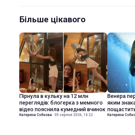
Більше цікавого
Пірнула в кульку на 12 млн
Венера пер
переглядів: блогерка з мемного
яким знак
відео пояснила кумедний вчинок
пощастить
Катерина Собкова
·
05 серпня 2026, 14:22
Катерина Собк