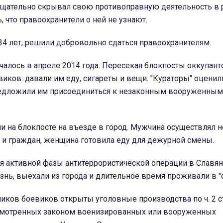
тщательно скрывал свою противоправную деятельность в 
, что правоохранители о ней не узнают.
 34 лет, решили добровольно сдаться правоохранителям.
ачалось в апреле 2014 года. Пересекая блокпосты оккупант
иков: давали им еду, сигареты и вещи. "Кураторы" оцени
редложили им присоединиться к незаконным вооруженным
и на блокпосте на въезде в город. Мужчина осуществлял 
 и граждан, женщина готовила еду для дежурной смены.
 активной фазы антитеррористической операции в Славянс
знь, выехали из города и длительное время проживали в "с
иков боевиков открыты уголовные производства по ч. 2 ст
смотренных законом военизированных или вооруженных