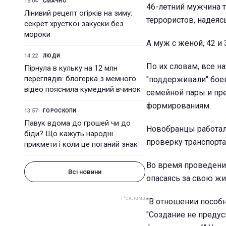
15:04
СМАЧНО
46-летний мужчина 
Лінивий рецепт огірків на зиму:
террористов, надеясь
секрет хрусткої закуски без
мороки
А муж с женой, 42 и
14:22
ЛЮДИ
По их словам, все н
Пірнула в кульку на 12 млн
переглядів: блогерка з мемного
"поддерживали" боев
відео пояснила кумедний вчинок
семейной пары и п
формированиям.
13:57
ГОРОСКОПИ
Павук вдома до грошей чи до
Новобранцы работал
біди? Що кажуть народні
проверку транспорта
прикмети і коли це поганий знак
Во время проведения
Всі новини
опасаясь за свою жи
"В отношении пособн
"Создание не преду