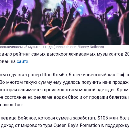
ооплачиваемый музыкант года (unsplash.com/Hanny Naibaho)
тавило рейтинг самых высокооплачиваемых музыкантов 20
ован на
сайте
.
ом году стал рэпер Шон Комбс, более известный как Пафф
 Во многом такую сумму ему удалось получить из-а продаж
, которая занимается производством модной одежды. Кром
е состояние на рекламе водки Ciroc и от продажи билетов
eunion Tour
 певица Бейонсе, которая сумела заработать $105 млн, бо
 доход от мирового тура Queen Bey's Formation в поддержк