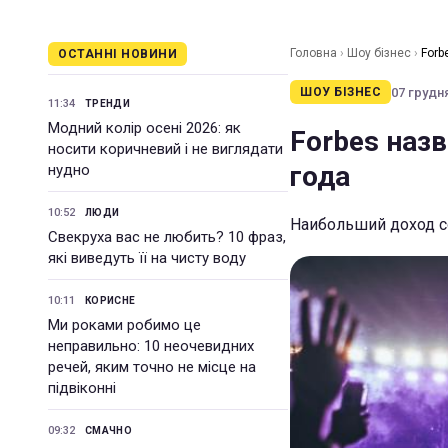
Головна
›
Шоу бізнес
›
Forb
ОСТАННІ НОВИНИ
07 грудня
ШОУ БІЗНЕС
11:34
ТРЕНДИ
Модний колір осені 2026: як
Forbes наз
носити коричневий і не виглядати
года
нудно
10:52
ЛЮДИ
Наибольший доход с
Свекруха вас не любить? 10 фраз,
які виведуть її на чисту воду
10:11
КОРИСНЕ
Ми роками робимо це
неправильно: 10 неочевидних
речей, яким точно не місце на
підвіконні
09:32
СМАЧНО