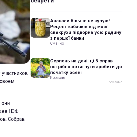
секрети
Ананаси більше не купую!
Рецепт кабачків від моєї
свекрухи підкорив усю родину
з першої банки
Смачно
Серпень на дачі: ці 5 справ
потрібно встигнути зробити до
початку осені
 участников
Корисне
 своем
 они
таве НЗФ
ов. Собрав