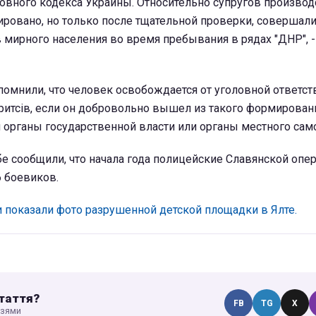
овного кодекса Украины. Относительно супругов произво
ровано, но только после тщательной проверки, совершали
 мирного населения во время пребывания в рядах "ДНР", 
омнили, что человек освобождается от уголовной ответст
оритсів, если он добровольно вышел из такого формирован
 органы государственной власти или органы местного сам
е сообщили, что начала года полицейские Славянской опе
 боевиков.
и показали фото разрушенной детской площадки в Ялте.
таття?
FB
TG
X
узями