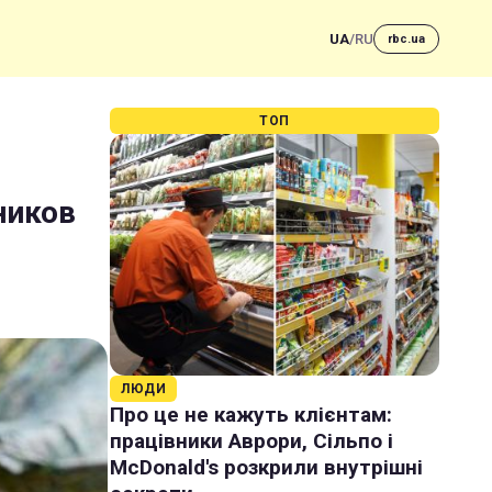
UA
/
RU
rbc.ua
ТОП
ников
ЛЮДИ
Про це не кажуть клієнтам:
працівники Аврори, Сільпо і
McDonald's розкрили внутрішні