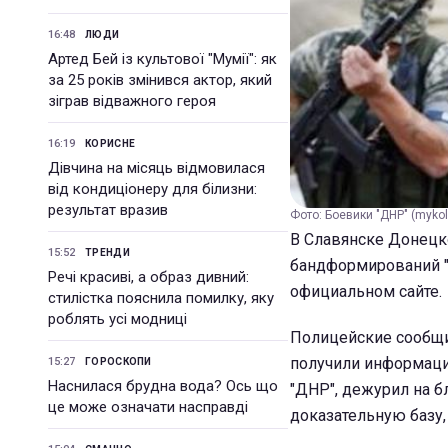
16:48
ЛЮДИ
Артед Бей із культової "Мумії": як
за 25 років змінився актор, який
зіграв відважного героя
16:19
КОРИСНЕ
Дівчина на місяць відмовилася
від кондиціонеру для білизни:
результат вразив
Фото: Боевики "ДНР" (mykol
В Славянске Донецко
15:52
ТРЕНДИ
бандформирований "
Речі красиві, а образ дивний:
официальном сайте.
стилістка пояснила помилку, яку
роблять усі модниці
Полицейские сообщи
получили информацию
15:27
ГОРОСКОПИ
Наснилася брудна вода? Ось що
"ДНР", дежурил на 
це може означати насправді
доказательную базу