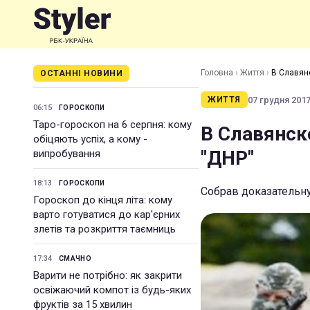
Головна
›
Життя
›
В Славян
ОСТАННІ НОВИНИ
07 грудня 2017 
ЖИТТЯ
06:15
ГОРОСКОПИ
Таро-гороскоп на 6 серпня: кому
В Славянск
обіцяють успіх, а кому -
"ДНР"
випробування
18:13
ГОРОСКОПИ
Собрав доказательн
Гороскоп до кінця літа: кому
варто готуватися до кар'єрних
злетів та розкриття таємниць
17:34
СМАЧНО
Варити не потрібно: як закрити
освіжаючий компот із будь-яких
фруктів за 15 хвилин