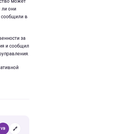
дство может
 ли они
- сообщили в
венности за
ия и сообщил
оуправления.
ративной
🔗
VB