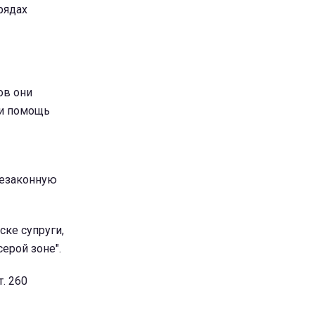
рядах
ов они
ли помощь
незаконную
ке супруги,
ерой зоне".
. 260