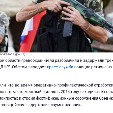
aivka-rada.gov.ua)
й области правоохранители разоблачили и задержали трех
ДНР". Об этом передает
пресс-служба
полиции региона на
ли, что во время оперативно-профилактической отработки
 о том, что местный житель в 2014 году находился в сос
блокпостах и строил фортификационные сооружения боевик
, полицейские задержали злоумышленника.