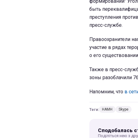
формирований" Угол
быть переквалифици
преступления против
пресс-службе.
Правоохранители нап
участие в рядах тер
о его существовании
Также в пресс-служб
зоны разоблачили 76
Напомним, что
в сет
Теги:
НАМН
Skype
Сподобалась с
Поділіться нею з др