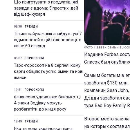
Що приготувати з продуктів, які
завжди є вдома: 5 простих ідей
від шеф-кухаря
08:38
ТРЕНДИ
Тільки найуважніші знайдуть усі 7
відмінностей в цій головоломці: є
лише 60 секунд
Фото: Назван самый высок
Издание Forbes сос
06:07
ГОРОСКОПИ
Список был опублик
Таро-гороскоп на 8 серпня: кому
карти обіцяють успіх, зміни та нові
Самым богатым в эт
шанси
заработал $130 млн.
компании Sean John
19:51
ГОРОСКОПИ
Фінансова удача вже близько: ці
Дэдди заработал сво
4 знаки Зодіаку можуть
тура Bad Boy Family R
розбагатіти до кінця року
Второе место заняла
18:49
ТРЕНДИ
из которых составил
Яка ти нова українська пісня: