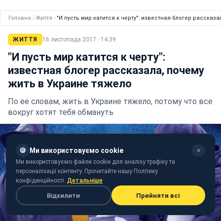
Головна
›
Життя
›
"И пусть мир катится к черту": известная блогер рассказ
ЖИТТЯ
16 листопада 2017 · 14:39
"И пусть мир катится к черту":
известная блогер рассказала, почему
жить в Украине тяжело
По ее словам, жить в Украине тяжело, потому что все
вокруг хотят тебя обмануть
🍪
Ми використовуємо cookie
✕
Ми використовуємо файли cookie для аналізу трафіку та
персоналізації контенту. Прочитайте нашу Політику
конфіденційності.
Детальніше
Відхилити
Прийняти всі