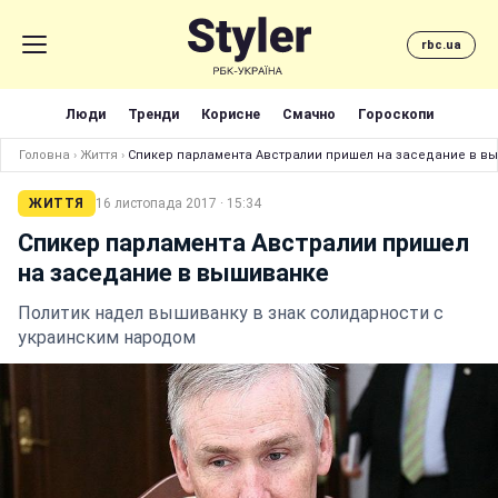
rbc.ua
Люди
Тренди
Корисне
Смачно
Гороскопи
Головна
›
Життя
›
Спикер парламента Австралии пришел на заседание в в
ЖИТТЯ
16 листопада 2017 · 15:34
Спикер парламента Австралии пришел
на заседание в вышиванке
Политик надел вышиванку в знак солидарности с
украинским народом