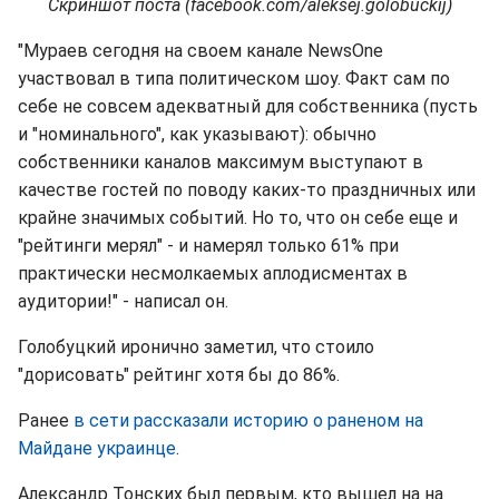
Скриншот поста (facebook.com/aleksej.golobuckij)
"Мураев сегодня на своем канале NewsOne
участвовал в типа политическом шоу. Факт сам по
себе не совсем адекватный для собственника (пусть
и "номинального", как указывают): обычно
собственники каналов максимум выступают в
качестве гостей по поводу каких-то праздничных или
крайне значимых событий. Но то, что он себе еще и
"рейтинги мерял" - и намерял только 61% при
практически несмолкаемых аплодисментах в
аудитории!" - написал он.
Голобуцкий иронично заметил, что стоило
"дорисовать" рейтинг хотя бы до 86%.
Ранее
в сети рассказали историю о раненом на
Майдане украинце
.
Александр Тонских был первым, кто вышел на на