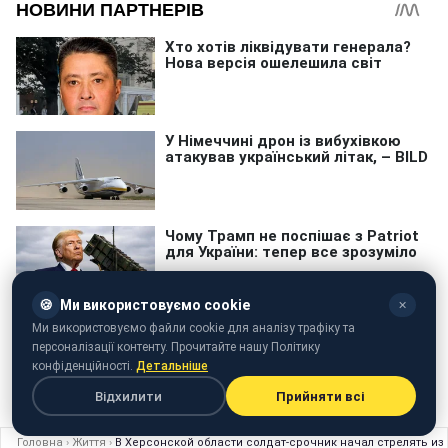
🍪
Ми використовуємо cookie
✕
Ми використовуємо файли cookie для аналізу трафіку та
персоналізації контенту. Прочитайте нашу Політику
конфіденційності.
Детальніше
Інтелектуальна власність
Відхилити
Прийняти всі
Головна
›
Життя
›
В Херсонской области солдат-срочник начал стрелять из