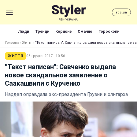
rbc.ua
Люди
Тренди
Корисне
Смачно
Гороскопи
Головна
›
Життя
›
"Текст написан": Савченко выдала новое скандальное з
ЖИТТЯ
06 грудня 2017 · 10:56
"Текст написан": Савченко выдала
новое скандальное заявление о
Саакашвили c Курченко
Нардеп оправдала экс-президента Грузии и олигарха