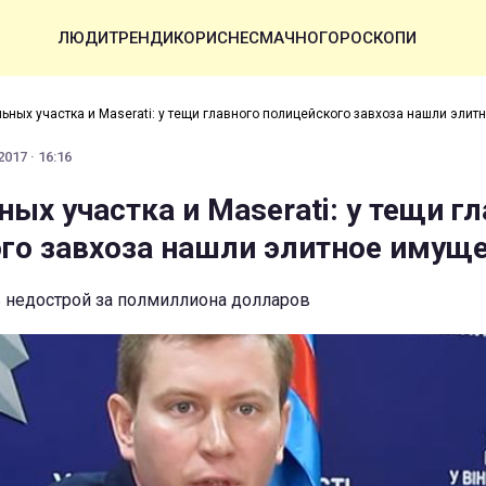
ЛЮДИ
ТРЕНДИ
КОРИСНЕ
СМАЧНО
ГОРОСКОПИ
льных участка и Maserati: у тещи главного полицейского завхоза нашли эли
017 · 16:16
ых участка и Maserati: у тещи г
го завхоза нашли элитное имущ
 недострой за полмиллиона долларов