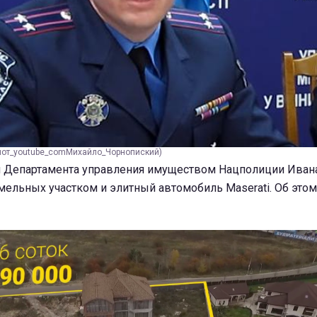
шот_youtube_comМихайло_Чорнопиский)
я Департамента управления имуществом Нацполиции Иван
мельных участком и элитный автомобиль Maserati. Об это