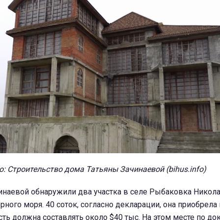
о: Строительство дома Татьяны Зачинаевой (bihus.info)
чинаевой обнаружили два участка в селе Рыбаковка Никол
рного моря. 40 соток, согласно декларации, она приобрела 
ть должна составлять около $40 тыс. На этом месте по д