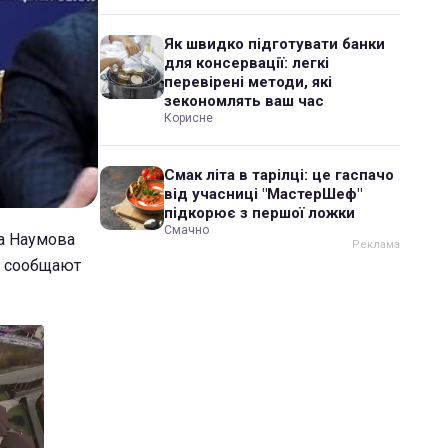
Як швидко підготувати банки
для консервації: легкі
перевірені методи, які
зекономлять ваш час
Корисне
Смак літа в тарілці: це гаспачо
від учасниці "МастерШеф"
підкорює з першої ложки
Смачно
а Наумова
м сообщают