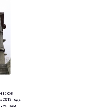
аевской
в 2013 году.
окументам