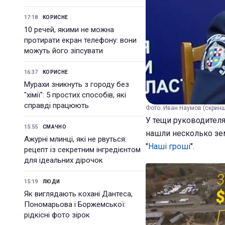
17:18
КОРИСНЕ
10 речей, якими не можна
протирати екран телефону: вони
можуть його зіпсувати
16:37
КОРИСНЕ
Мурахи зникнуть з городу без
"хімії": 5 простих способів, які
справді працюють
Фото: Иван Наумов (скрин
У тещи руководител
15:55
СМАЧНО
нашли несколько зе
Ажурні млинці, які не рвуться:
"
Наші гроші
".
рецепт із секретним інгредієнтом
для ідеальних дірочок
15:19
ЛЮДИ
Як виглядають кохані Дантеса,
Пономарьова і Боржемської:
рідкісні фото зірок