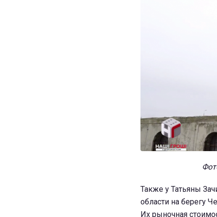
Фот
Также у Татьяны За
области на берегу Че
Их рыночная стоимос