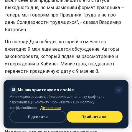
мая. Ранее мы предлагали лишить его статуса
выходного дня, но мы изменили формат праздника –
теперь мы говорим про Праздник Труда, а не про
день Солидарности трудящихся", - сказал Владимир
Вятрович.
По поводу Дня победы, который отмечается
ежегодно 9 мая, еще ведется обсуждение. Авторы
законопроекта, который подан на рассмотрение и
утверждения в Кабинет Министров, предлагают
перенести праздничную дату с 9 мая на 8.
"Кроме того, мы оставили в силе наше предложение
🍪
Ми використовуємо cookie
про перенос выходного с 9 мая на 8 мая, про
✕
Ми використовуємо файли cookie для аналізу трафіку та
переформатирование Международного женского дня
персоналізації контенту. Прочитайте нашу Політику
на День борьбы за права женщин и предложили
конфіденційності.
Детальніше
Кабинету Министров лишить его статуса выходного
Відхилити
Прийняти всі
дня", - объяснил историк.