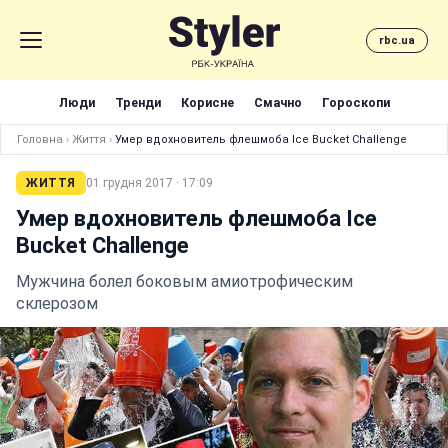
rbc.ua
Люди
Тренди
Корисне
Смачно
Гороскопи
Головна
›
Життя
›
Умер вдохновитель флешмоба Ice Bucket Сhallenge
ЖИТТЯ
01 грудня 2017 · 17:09
Умер вдохновитель флешмоба Ice
Bucket Сhallenge
Мужчина болел боковым амиотрофическим
склерозом