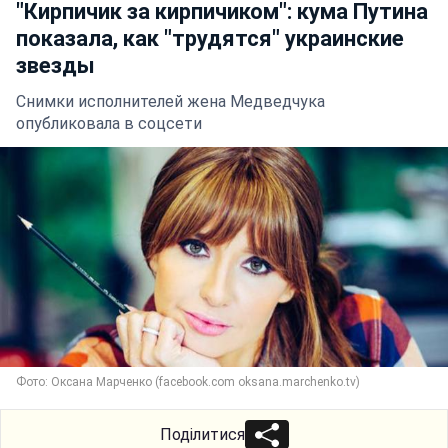
"Кирпичик за кирпичиком": кума Путина
показала, как "трудятся" украинские
звезды
Снимки исполнителей жена Медведчука
опубликовала в соцсети
Фото: Оксана Марченко (facebook.com oksana.marchenko.tv)
Поділитися