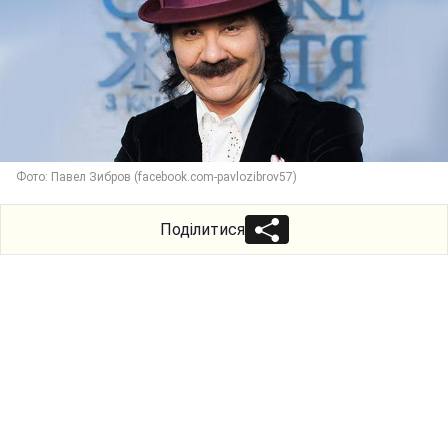
Фото: Павел Зибров (facebook.com-pavlozibrov57)
Поділитися