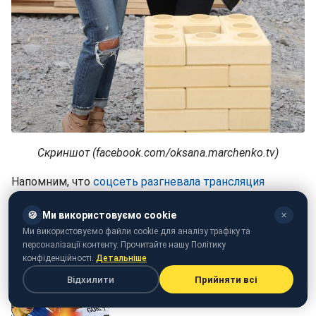
Скриншот (facebook.com/oksana.marchenko.tv)
Напомним, что
соцсеть разгневала трансляция
рекламы с кумой Путина в поезде "Интерсити".
🍪
Ми використовуємо cookie
✕
Ми використовуємо файли cookie для аналізу трафіку та
персоналізації контенту. Прочитайте нашу Політику
конфіденційності.
Детальніше
Відхилити
Прийняти всі