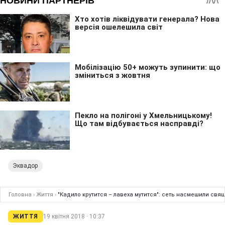
Эквадор
Головна
›
Життя
›
"Кадило крутится – лавеха мутится": сеть насмешили свя
ЖИТТЯ
19 квітня 2018 · 10:37