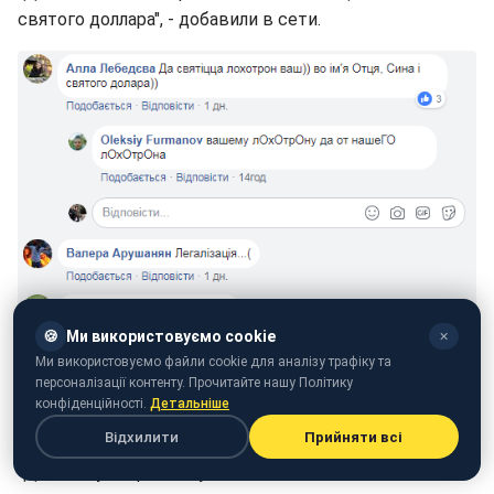
святого доллара", - добавили в сети.
🍪
Ми використовуємо cookie
✕
Ми використовуємо файли cookie для аналізу трафіку та
персоналізації контенту. Прочитайте нашу Політику
конфіденційності.
Детальніше
"Карты, деньги, три попа", - написали в комментариях.
Відхилити
Прийняти всі
"Десятину забрали", - уточнили пользователи.