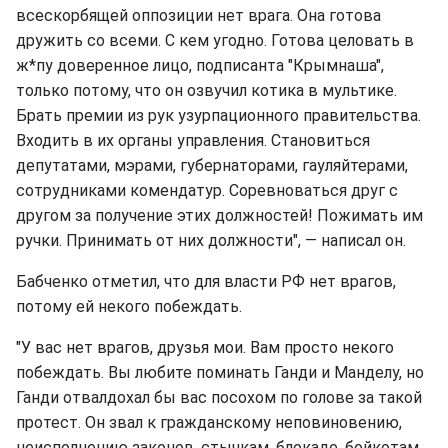
всескорбящей оппозиции нет врага. Она готова
дружить со всеми. С кем угодно. Готова целовать в
ж*пу доверенное лицо, подписанта "Крымнаша",
только потому, что он озвучил котика в мультике.
Брать премии из рук узурпационного правительства.
Входить в их органы управления. Становиться
депутатами, мэрами, губернаторами, гауляйтерами,
сотрудниками комендатур. Соревноваться друг с
другом за получение этих должностей! Пожимать им
ручки. Принимать от них должности", — написал он.
Бабченко отметил, что для власти РФ нет врагов,
потому ей некого побеждать.
"У вас нет врагов, друзья мои. Вам просто некого
побеждать. Вы любите поминать Ганди и Манделу, но
Ганди отвалдохал бы вас посохом по голове за такой
протест. Он звал к гражданскому неповиновению,
неисполнению законов, стычкам, блокаде, бойкотам.