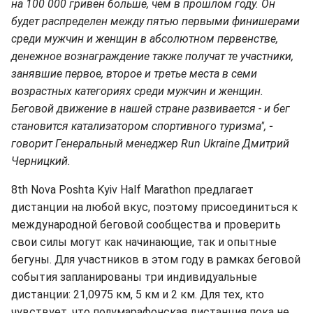
на 100 000 гривен больше, чем в прошлом году. Он
будет распределен между пятью первыми финишерами
среди мужчин и женщин в абсолютном первенстве,
денежное вознаграждение также получат те участники,
занявшие первое, второе и третье места в семи
возрастных категориях среди мужчин и женщин.
Беговой движение в нашей стране развивается - и бег
становится катализатором спортивного туризма",
-
говорит Генеральный менеджер Run Ukraine Дмитрий
Черницкий.
8th Nova Poshta Kyiv Half Marathon предлагает
дистанции на любой вкус, поэтому присоединиться к
международной беговой сообщества и проверить
свои силы могут как начинающие, так и опытные
бегуны. Для участников в этом году в рамках беговой
события запланированы три индивидуальные
дистанции: 21,0975 км, 5 км и 2 км. Для тех, кто
чувствует, что полумарафонская дистанция пока не