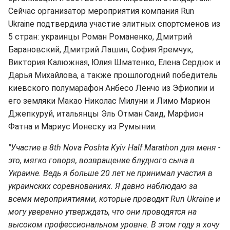
Сейчас организатор мероприятия компания Run
Ukraine подтвердила участие элитных спортсменов из
5 стран: украинцы Роман Романенко, Дмитрий
Барановский, Дмитрий Лашин, София Яремчук,
Виктория Калюжная, Юлия Шматенко, Елена Сердюк и
Дарья Михайлова, а также прошлогодний победитель
киевского полумарафон Анбесо Ленчо из Эфиопии и
его земляки Макао Николас Милуни и Лимо Марион
Джепкуруй, итальянцы Эль Отман Саид, Марфион
Фатна и Мариус Ионеску из Румынии.
"Участие в 8th Nova Poshta Kyiv Half Marathon для меня -
это, мягко говоря, возвращение блудного сына в
Украине. Ведь я больше 20 лет не принимал участия в
украинских соревнованиях. Я давно наблюдаю за
всеми мероприятиями, которые проводит Run Ukraine и
могу уверенно утверждать, что они проводятся на
высоком профессиональном уровне. В этом году я хочу