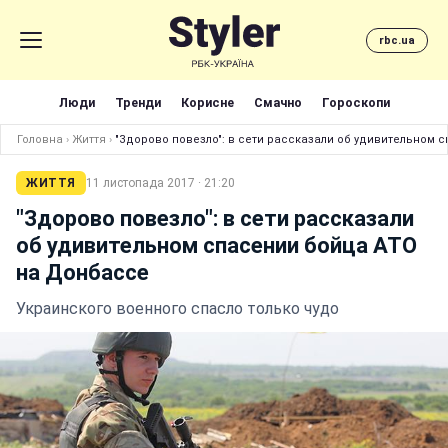
rbc.ua
Люди
Тренди
Корисне
Смачно
Гороскопи
Головна
›
Життя
›
"Здорово повезло": в сети рассказали об удивительном 
ЖИТТЯ
11 листопада 2017 · 21:20
"Здорово повезло": в сети рассказали
об удивительном спасении бойца АТО
на Донбассе
Украинского военного спасло только чудо