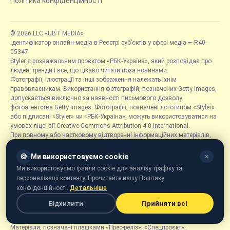
Політика конфіденційності
© 2026 LLC «UBT MEDIA»
Ідентифікатор онлайн-медіа в Реєстрі суб’єктів у сфері медіа — R40-
05347
Styler є розважальним проєктом «РБК-Україна», який розповідає про
людей, тренди і все, що цікаво читати поза новинами.
Фотографії, ілюстрації та інші зображення належать їхнім
правовласникам. Використання фотографій, позначених Getty Images,
допускається виключно за наявності письмового дозволу
фотоагентства Getty Images. Фотографії, позначені логотипом «Styler»
або підписані «Styler» чи «РБК-Україна», можуть використовуватися на
умовах ліцензії Creative Commons Attribution 4.0 International.
При повному або частковому відтворенні інформаційних матеріалів,
опублікованих на вебсайті «Styler» (styler.rbc.ua), обов'язковим є
розміщення активного гіперпосилання на styler.rbc.ua, відкритого для
🍪
Ми використовуємо cookie
✕
індексації пошуковими системами. Таке гіперпосилання має бути
Ми використовуємо файли cookie для аналізу трафіку та
розміщене безпосередньо в тексті матеріалу не нижче другого абзацу.
персоналізації контенту. Прочитайте нашу Політику
Редакція «Styler» може не поділяти точку зору авторів публікацій.
конфіденційності.
Детальніше
Оціночні судження, відповідно до законодавства України, не
підлягають спростуванню та доведенню їх правдивості.
Відхилити
Прийняти всі
За достовірність, зміст і відповідність вимогам законодавства
рекламних матеріалів відповідальність несе рекламодавець.
Матеріали, позначені плашками «Прес-реліз», «Спецпроєкт»,