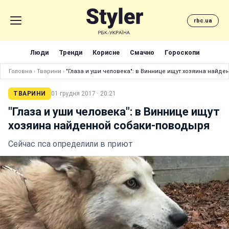
rbc.ua
Люди
Тренди
Корисне
Смачно
Гороскопи
Головна
›
Тварини
›
"Глаза и уши человека": в Виннице ищут хозяина найд
ТВАРИНИ
01 грудня 2017 · 20:21
"Глаза и уши человека": в Виннице ищут
хозяина найденной собаки-поводыря
Сейчас пса определили в приют