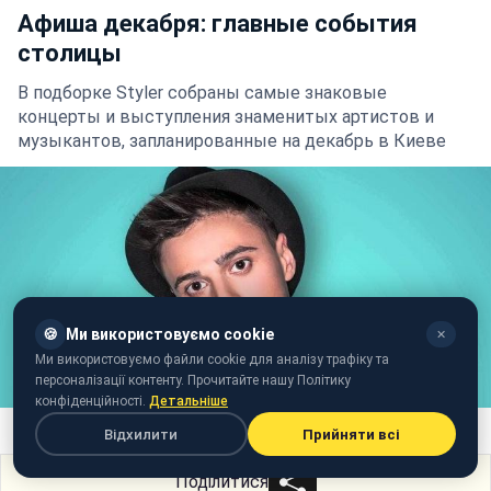
Афиша декабря: главные события
столицы
В подборке Styler собраны самые знаковые
концерты и выступления знаменитых артистов и
музыкантов, запланированные на декабрь в Киеве
🍪
Ми використовуємо cookie
✕
Ми використовуємо файли cookie для аналізу трафіку та
персоналізації контенту. Прочитайте нашу Політику
конфіденційності.
Детальніше
ALEKSEEV (фото: пресс-служба)
Відхилити
Прийняти всі
Поділитися