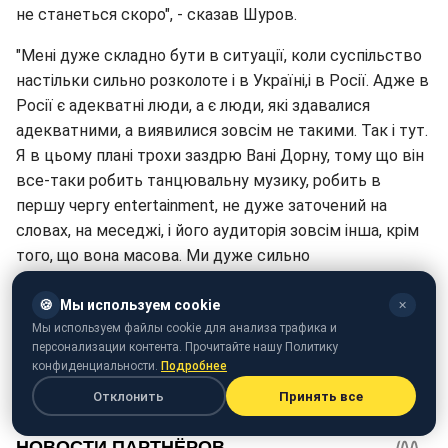
не станеться скоро", - сказав Шуров.
"Мені дуже складно бути в ситуації, коли суспільство
настільки сильно розколоте і в Україні,і в Росії. Адже в
Росії є адекватні люди, а є люди, які здавалися
адекватними, а виявилися зовсім не такими. Так і тут.
Я в цьому плані трохи заздрю Вані Дорну, тому що він
все-таки робить танцювальну музику, робить в
першу чергу entertainment, не дуже заточений на
словах, на меседжі, і його аудиторія зовсім інша, крім
того, що вона масова. Ми дуже сильно
сконцентровані на текстах, і в ситуації, що склалася,
майже неможливо все це співати в Росії", -
🍪
Мы используем cookie
✕
підсумував артист.
Мы используем файлы cookie для анализа трафика и
персонализации контента. Прочитайте нашу Политику
конфиденциальности.
Подробнее
Нагадаємо, Ріапобой висміяв сучасне суспільство.
Отклонить
Принять все