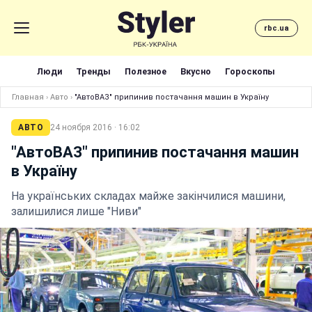
rbc.ua
Люди
Тренды
Полезное
Вкусно
Гороскопы
Главная
›
Авто
›
"АвтоВАЗ" припинив постачання машин в Україну
АВТО
24 ноября 2016 · 16:02
"АвтоВАЗ" припинив постачання машин
в Україну
На українських складах майже закінчилися машини,
залишилися лише "Ниви"