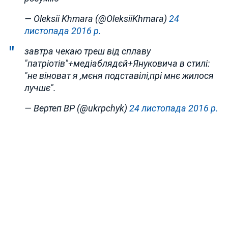
— Oleksii Khmara (@OleksiiKhmara)
24
листопада 2016 р.
завтра чекаю треш від сплаву
"патріотів"+медіаблядєй+Януковича в стилі:
"не віноват я ,мєня подставілі,прі мнє жилося
лучшє".
— Вертеп ВР (@ukrpchyk)
24 листопада 2016 р.