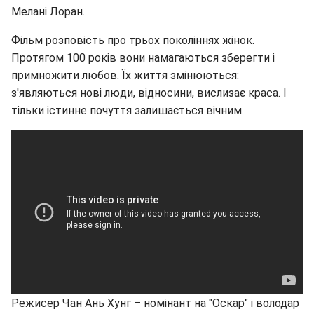
Мелані Лоран.
Фільм розповість про трьох поколіннях жінок.
Протягом 100 років вони намагаються зберегти і
примножити любов. Їх життя змінюються:
з'являються нові люди, відносини, вислизає краса. І
тільки істинне почуття залишається вічним.
Режисер Чан Ань Хунг – номінант на "Оскар" і володар