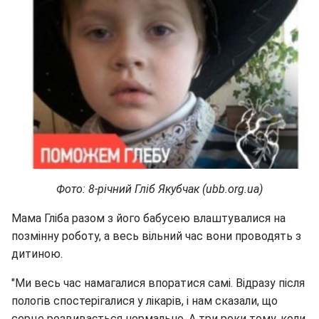
Фото: 8-річний Гліб Якубчак (ubb.org.ua)
Мама Гліба разом з його бабусею влаштувалися на
позмінну роботу, а весь вільний час вони проводять з
дитиною.
"Ми весь час намагалися впоратися самі. Відразу після
пологів спостерігалися у лікарів, і нам сказали, що
серце розвивається нормально. А три роки тому, коли