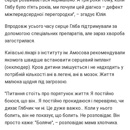
Глібу було п'ять років, ми почули цей діагноз – дефект
міжпередсердної перегородки", – згадує Юлія.
Впродовж усього часу серце Гліба підтримували за
допомогою спеціальних препаратів, але зараз хвороба
загострилася.
Київські лікарі з інституту ім. Амосова рекомендували
якомога швидше встановити серцевий імплант
(окклюдер). Кров дитини змішується і не надходить у
потрібній кількості ані в легені, ані в мозок. Життя
малюка щодня під загрозою.
"Питання стоїть про порятунок життя. Я постійно
боюся, що він... Я постійно прокидаюся і перевіряю, чи
дихає Глібчик чи ні. Це дуже важко... Коли у нього
болить, він не показує, що болить. Не розповідає. Він
просто каже: "Боляче", – розповідає мама хлопчика.