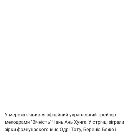
У мережі з'явився офіційний український трейлер
мелодрами "Вічність" Чань Ань Хунга. У стрічці зіграли
зірки франуцзского кіно Одрі Тоту, Береніс Бежо і