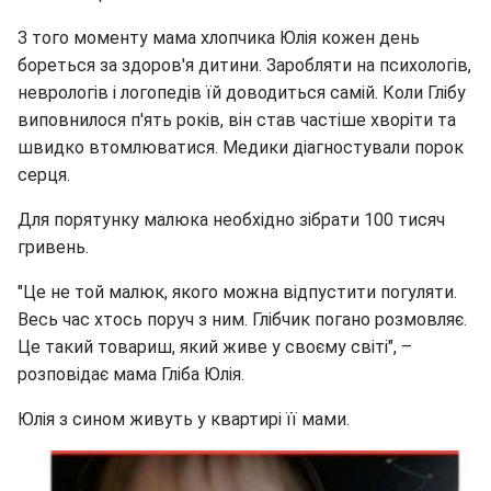
З того моменту мама хлопчика Юлія кожен день
бореться за здоров'я дитини. Заробляти на психологів,
неврологів і логопедів їй доводиться самій. Коли Глібу
виповнилося п'ять років, він став частіше хворіти та
швидко втомлюватися. Медики діагностували порок
серця.
Для порятунку малюка необхідно зібрати 100 тисяч
гривень.
"Це не той малюк, якого можна відпустити погуляти.
Весь час хтось поруч з ним. Глібчик погано розмовляє.
Це такий товариш, який живе у своєму світі", –
розповідає мама Гліба Юлія.
Юлія з сином живуть у квартирі її мами.