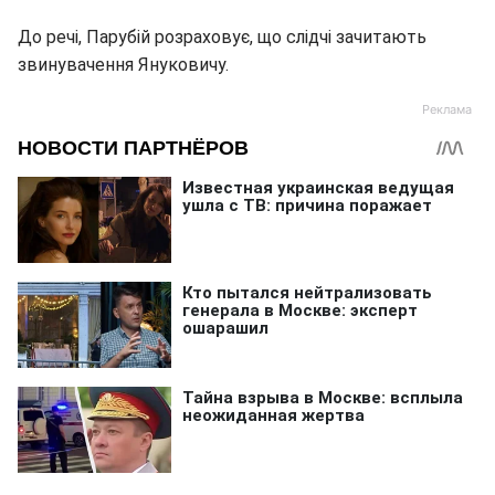
До речі, Парубій розраховує, що слідчі зачитають
звинувачення Януковичу.