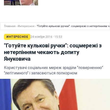
Главная
›
Интересное
›
"Готуйте кулькові ручки": соцмережі з нетерпінням
ИНТЕРЕСНОЕ
24 ноября 2016 · 15:53
"Готуйте кулькові ручки": соцмережі з
нетерпінням чекають допиту
Януковича
Користувачі соціальних мереж зраділи "поверненню"
"легітимного" і запасаються попкорном