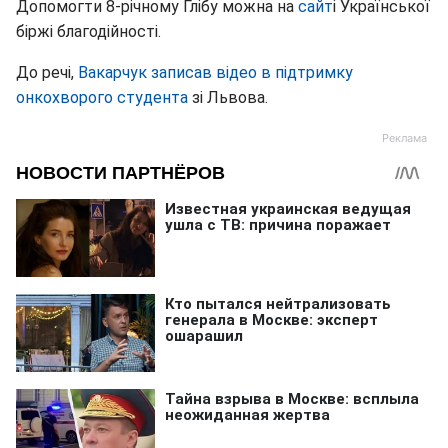
Допомогти 8-річному Глібу можна на
сайт
і Української
біржі благодійності.
До речі,
Вакарчук записав відео в підтримку
онкохворого студента
зі Львова.