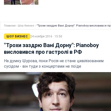
Главная
›
Шоу бизнес
›
"Трохи заздрю Вані Дорну": Pianoboy висловився пр
ШОУ БИЗНЕС
24 ноября 2016 · 15:50
"Трохи заздрю Вані Дорну": Pianoboy
висловився про гастролі в РФ
На думку Шурова, поки Росія не стане цивілізованим
сусідом - він туди з концертами не поїде