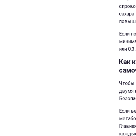
спрово
сахара
повыша
Если п
минима
или 0,3
Как 
само
Чтобы 
двумя 
Безопа
Если в
метабо
Главна
каждые