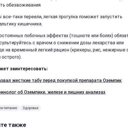
ть обезвоживания.
ы все-таки переели, легкая прогулка поможет запустить
альтику кишечника.
постоянных побочных эффектах (тошноте или болях) обяза
сультируйтесь с врачом о снижении дозы лекарства или
де на временный легкий рацион (крекеры, рис, нежирные 
 острого).
жет заинтересовать:
азвал жесткие табу перед покупкой препарата Оземпик
инолог об Оземпике, железе и лишних анализах
е питание
Здоровье
йте также