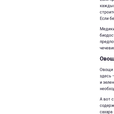
каждый
строит
Если б
Медики
биодос
предпо
чечеви
Овощ
Овощи 
здесь 
и зеле
необхо
А вот 
содерж
сахара