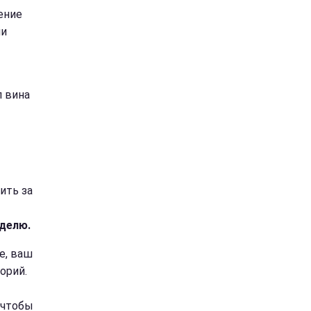
ение
ни
л вина
ить за
еделю.
е, ваш
орий.
 чтобы