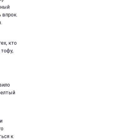
жный
 впрок.
.
ех, кто
 тофу,
вило
желтый
и
го
ться к