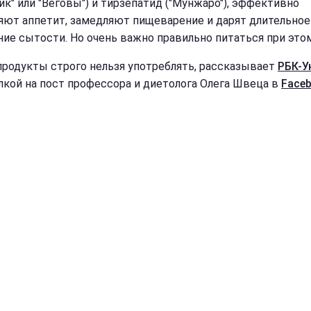
ик" или "Веговы") и тирзепатид ("Мунжаро"), эффективно
яют аппетит, замедляют пищеварение и дарят длительное
ие сытости. Но очень важно правильно питаться при этом
продукты строго нельзя употреблять, рассказывает
РБК-У
лкой на пост профессора и диетолога Олега Швеца в
Faceb