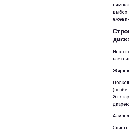
ним ка
выбор 
ежевика
Стро
диск
Некото
настоя
Жирная
Поскол
(особе
Это га
диарею
Алког
Спиртн