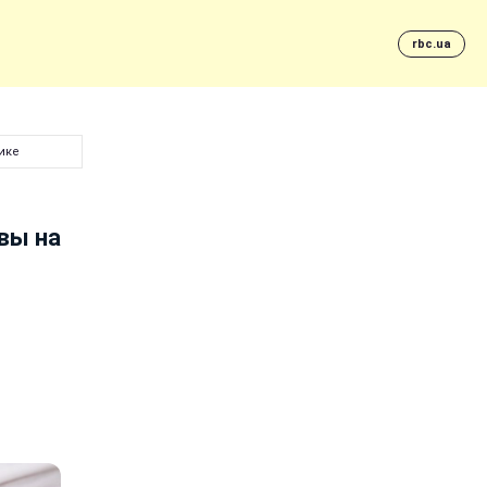
rbc.ua
ике
вы на