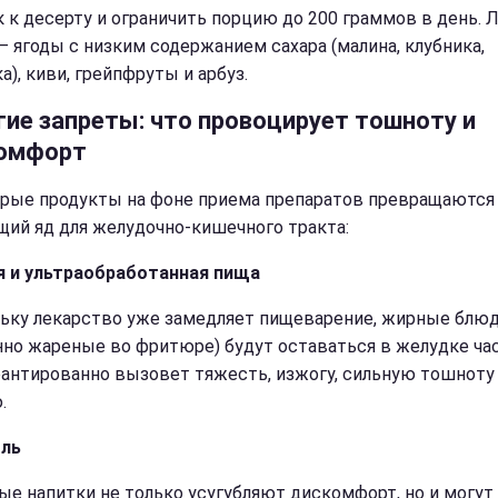
к к десерту и ограничить порцию до 200 граммов в день. 
– ягоды с низким содержанием сахара (малина, клубника,
), киви, грейпфруты и арбуз.
гие запреты: что провоцирует тошноту и
омфорт
рые продукты на фоне приема препаратов превращаются
щий яд для желудочно-кишечного тракта:
 и ультраобработанная пища
ьку лекарство уже замедляет пищеварение, жирные блю
нно жареные во фритюре) будут оставаться в желудке ча
рантированно вызовет тяжесть, изжогу, сильную тошноту
.
оль
ые напитки не только усугубляют дискомфорт, но и могут