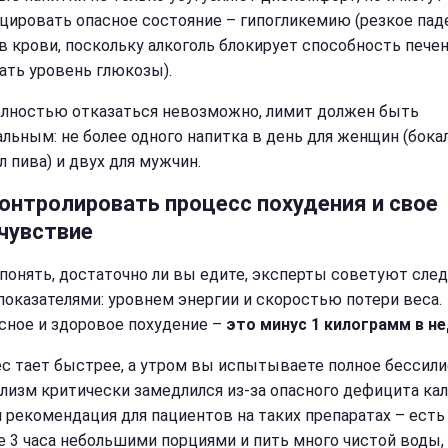
цировать опасное состояние – гипогликемию (резкое пад
 в крови, поскольку алкоголь блокирует способность пече
ть уровень глюкозы).
олностью отказаться невозможно, лимит должен быть
льным: не более одного напитка в день для женщин (бока
 л пива) и двух для мужчин.
контролировать процесс похудения и свое
чувствие
понять, достаточно ли вы едите, эксперты советуют след
показателями: уровнем энергии и скоростью потери веса.
сное и здоровое похудение –
это минус 1 килограмм в н
ес тает быстрее, а утром вы испытываете полное бессили
лизм критически замедлился из-за опасного дефицита кал
я рекомендация для пациентов на таких препаратах – есть
 3 часа небольшими порциями и пить много чистой воды,