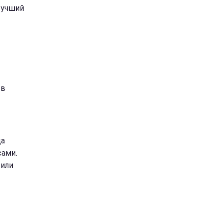
Лучший
 в
да
сами.
 или