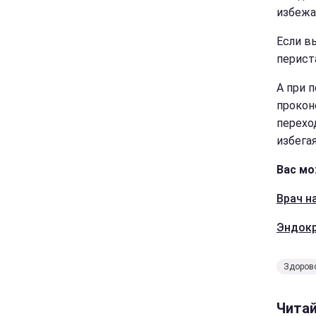
избежа
Если в
перист
А при 
прокон
перехо
избегая
Вас мо
Врач н
Эндокр
Здорово
Чита