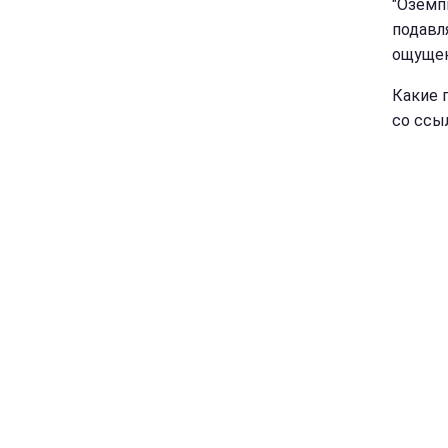
"Оземп
подавл
ощущен
Какие 
со ссы