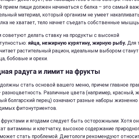
 прием пищи должен начинаться с белка – это самый ва
ельный материал, который организм не умеет накапливать
елка не хватает, тело начнет съедать собственные мышцы
 советуют делать ставку на продукты с высокой
тупностью:
яйца, нежирную курятину, жирную рыбу.
Для т
читает растительный рацион, идеальным выбором станут
ца, бобовые и орехи.
ная радуга и лимит на фрукты
должны стать основой вашего меню, причем главное пра
– разноцветность. Различные цвета (например, красный, 
ный болгарский перец) означают разные наборы жизненно
димых фитонутриентов.
с фруктами и ягодами следует быть осторожными. Хотя он
ат витамины и клетчатку, высокое содержание природно
 может стать проблемой. Диетологи рекомендуют относи