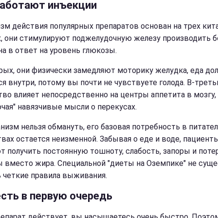
работают инъекции
зм действия популярных препаратов основан на трех кита
, они стимулируют поджелудочную железу производить 
на в ответ на уровень глюкозы.
рых, они физически замедляют моторику желудка, еда до
я внутри, потому вы почти не чувствуете голода. В-третьи
тво влияет непосредственно на центры аппетита в мозгу,
чая" навязчивые мысли о перекусах.
анизм нельзя обмануть, его базовая потребность в питате
вах остается неизменной. Забывая о еде и воде, пациент
т получить постоянную тошноту, слабость, запоры и поте
вместо жира. Специальной "диеты на Оземпике" не суще
ь четкие правила выживания.
есть в первую очередь
репарат действует, вы насыщаетесь очень быстро. Поэто