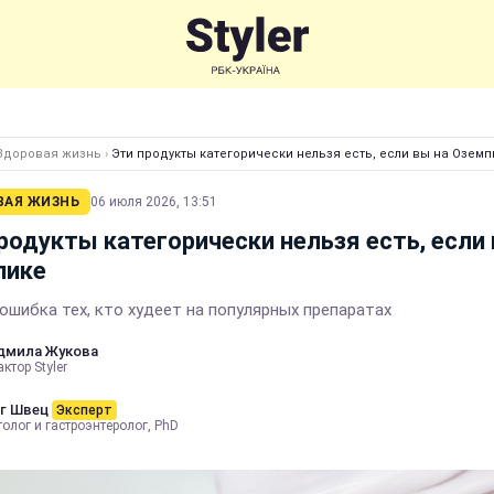
Здоровая жизнь
›
Эти продукты категорически нельзя есть, если вы на Оземп
ВАЯ ЖИЗНЬ
06 июля 2026, 13:51
родукты категорически нельзя есть, если 
пике
 ошибка тех, кто худеет на популярных препаратах
дмила Жукова
ктор Styler
г Швец
Эксперт
олог и гастроэнтеролог, PhD