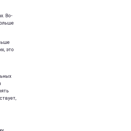
х. Во-
больше
льше
х, это
льных
ы
рять
ствует,
му