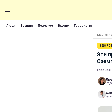
Люди
Тренды
Полезное
Вкусно
Гороскопы
Главная
›
ЗДОРО
Эти п
Озем
Главная
Лю
Реда
Оле
диет