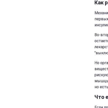
Как 
Механи
первых
инсули
Во-вто
остаетс
лекарс
"выклю
Но орг
вещест
рискую
мышцы 
но ест
Что 
Если п