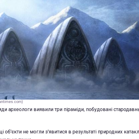
iantimes.com)
тиди археологи виявили три піраміди, побудовані стародав
і об'єкти не могли з'явитися в результаті природних катаклі