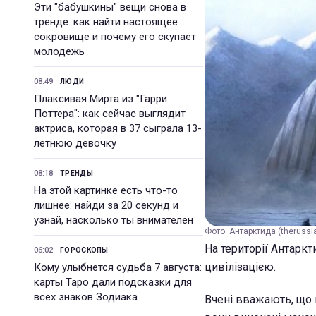
Эти "бабушкины" вещи снова в
тренде: как найти настоящее
сокровище и почему его скупает
молодежь
08:49
ЛЮДИ
Плаксивая Мирта из "Гарри
Поттера": как сейчас выглядит
актриса, которая в 37 сыграла 13-
летнюю девочку
08:18
ТРЕНДЫ
На этой картинке есть что-то
лишнее: найди за 20 секунд и
узнай, насколько ты внимателен
Фото: Антарктида (theruss
На території Антарк
06:02
ГОРОСКОПЫ
цивілізацією.
Кому улыбнется судьба 7 августа:
карты Таро дали подсказки для
всех знаков Зодиака
Вчені вважають, що ц