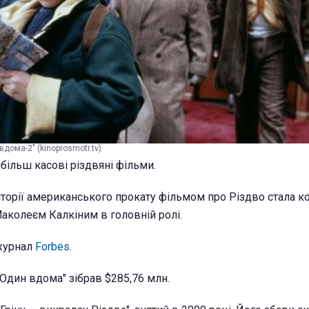
вдома-2" (kinoprosmotr.tv)
більш касові різдвяні фільми.
сторії американського прокату фільмом про Різдво стала к
Маколеєм Калкіним в головній ролі.
журнал
Forbes
.
"Один вдома" зібрав $285,76 млн.