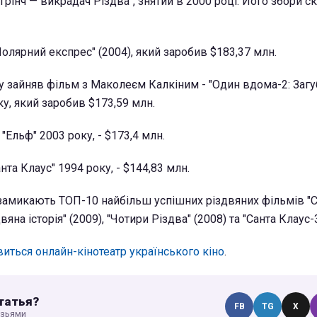
Грінч — викрадач Різдва", знятий в 2000 році. Його збори с
"Полярний експрес" (2004), який заробив $183,37 млн.
у зайняв фільм з Маколеєм Калкіним - "Один вдома-2: Загу
у, який заробив $173,59 млн.
"Ельф" 2003 року, - $173,4 млн.
нта Клаус" 1994 року, - $144,83 млн.
замикають ТОП-10 найбільш успішних різдвяних фільмів "
двяна історія" (2009), "Чотири Різдва" (2008) та "Санта Клаус-3
явиться онлайн-кінотеатр українського кіно
.
татья?
FB
TG
X
узьями