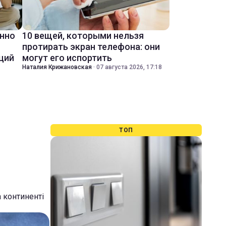
енно
10 вещей, которыми нельзя
протирать экран телефона: они
ций
могут его испортить
Наталия Крижановская
·
07 августа 2026, 17:18
ТОП
а континенті