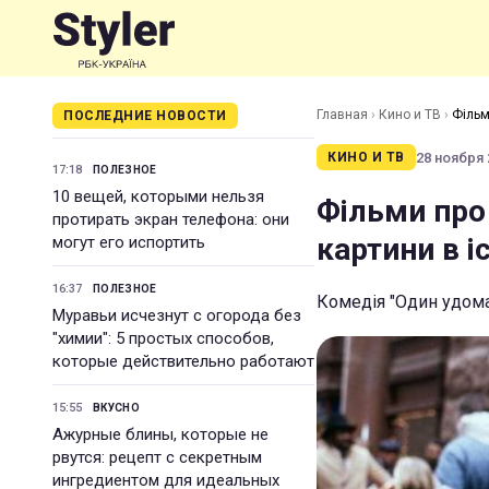
Главная
›
Кино и ТВ
›
Фільм
ПОСЛЕДНИЕ НОВОСТИ
28 ноября 2
КИНО И ТВ
17:18
ПОЛЕЗНОЕ
10 вещей, которыми нельзя
Фільми про 
протирать экран телефона: они
картини в іс
могут его испортить
16:37
ПОЛЕЗНОЕ
Комедія "Один удом
Муравьи исчезнут с огорода без
"химии": 5 простых способов,
которые действительно работают
15:55
ВКУСНО
Ажурные блины, которые не
рвутся: рецепт с секретным
ингредиентом для идеальных