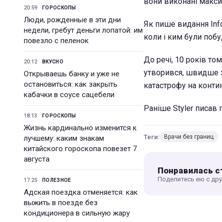
вони виконані макси
20:59
ГОРОСКОПЫ
Люди, рожденные в эти дни
Як пише видання Inf
недели, гребут деньги лопатой: им
коли і ким були побу
повезло с пеленок
До речі, 10 років то
20:12
ВКУСНО
утворився, швидше з
Открываешь банку и уже не
остановиться: как закрыть
катастрофу на контин
кабачки в соусе сацебели
Раніше Styler писав 
18:13
ГОРОСКОПЫ
Жизнь кардинально изменится к
Теги:
Врачи без границ
лучшему: каким знакам
китайского гороскопа повезет 7
августа
Понравилась с
Поделитесь ею с др
17:25
ПОЛЕЗНОЕ
Адская поездка отменяется: как
выжить в поезде без
кондиционера в сильную жару