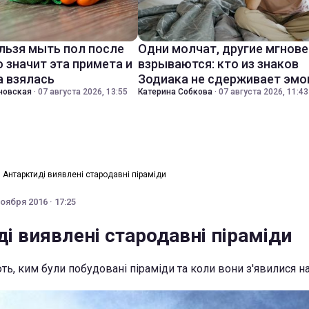
льзя мыть пол после
Одни молчат, другие мгнов
о значит эта примета и
взрываются: кто из знаков
а взялась
Зодиака не сдерживает эмо
новская
·
07 августа 2026, 13:55
Катерина Собкова
·
07 августа 2026, 11:43
 Антарктиді виявлені стародавні піраміди
оября 2016 · 17:25
і виявлені стародавні піраміди
ь, ким були побудовані піраміди та коли вони з'явилися н