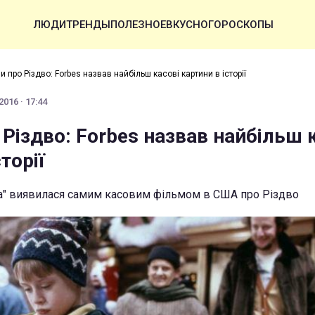
ЛЮДИ
ТРЕНДЫ
ПОЛЕЗНОЕ
ВКУСНО
ГОРОСКОПЫ
и про Різдво: Forbes назвав найбільш касові картини в історії
016 · 17:44
Різдво: Forbes назвав найбільш 
торії
а" виявилася самим касовим фільмом в США про Різдво