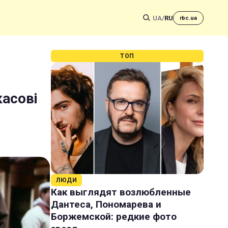
UA
/
RU
rbc.ua
ТОП
касові
ЛЮДИ
Как выглядят возлюбленные
Дантеса, Пономарева и
Боржемской: редкие фото