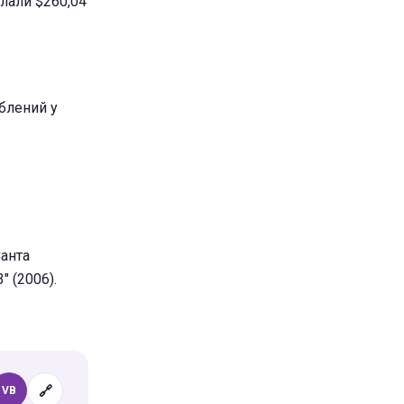
клали $260,04
блений у
Санта
" (2006).
🔗
VB