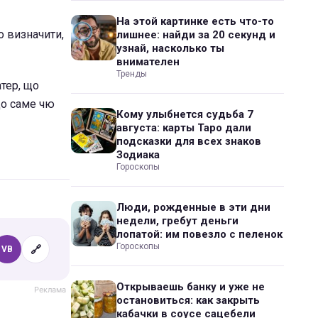
На этой картинке есть что-то
о визначити,
лишнее: найди за 20 секунд и
узнай, насколько ты
внимателен
Тренды
тер, що
що саме чю
Кому улыбнется судьба 7
августа: карты Таро дали
подсказки для всех знаков
Зодиака
Гороскопы
Люди, рожденные в эти дни
недели, гребут деньги
лопатой: им повезло с пеленок
Гороскопы
🔗
VB
Открываешь банку и уже не
остановиться: как закрыть
кабачки в соусе сацебели