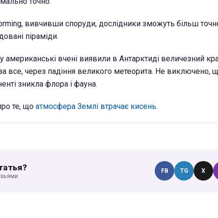
мально точно.
orming, вивчивши споруди, дослідники зможуть більш точн
довані піраміди.
му американські вчені виявили в Антарктиді величезний кра
а все, через падіння великого метеорита. Не виключено, 
енті зникла флора і фауна.
про те, що
атмосфера Землі втрачає кисень
.
татья?
FB
TG
X
узьями