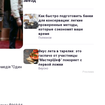
звезд
Как быстро подготовить банки
для консервации: легкие
проверенные методы,
которые сэкономят ваше
время
Полезное
Вкус лета в тарелке: это
гаспачо от участницы
"МастерШеф" покоряет с
первой ложки
омедія "Один
Вкусно