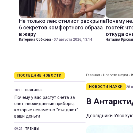
Не только лен: стилист раскрыла
Почему не
6 секретов комфортного образа
гостей: чт
в жару
откуда он
Катерина Собкова
·
07 августа 2026, 13:14
Наталия Крижа
Главная
›
Новости науки
›
В
ПОСЛЕДНИЕ НОВОСТИ
28 н
НОВОСТИ НАУКИ
10:15
ПОЛЕЗНОЕ
Почему у вас растут счета за
В Антарктид
свет: неожиданные приборы,
которые незаметно "съедают"
Дослідники з'ясовуют
ваши деньги
09:27
ТРЕНДЫ