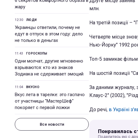
6 секретов комфортного образа в
Друге місце зайняв "
жару
млн.
12:30
ЛЮДИ
На третій позиції – 
Украинцы ответили, почему не
едут в отпуск в этом году: дело
Четверте місце знов
не только в деньгах
Нью-Йорку" 1992 рок
11:43
ГОРОСКОПЫ
Топ-5 замикає фільм 
Одни молчат, другие мгновенно
взрываются: кто из знаков
На шостій позиції "Са
Зодиака не сдерживает эмоций
За даними журналу, 
11:04
ВКУСНО
Вкус лета в тарелке: это гаспачо
Клаус-2" (2002), "Різ
от участницы "МастерШеф"
покоряет с первой ложки
До речі,
в Україні з'
Все новости
Понравилась с
Поделитесь ею с др