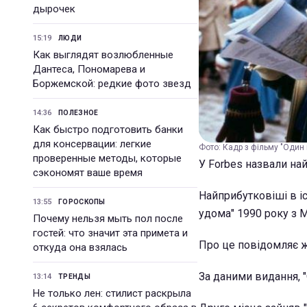
дырочек
15:19
ЛЮДИ
Как выглядят возлюбленные
Дантеса, Пономарева и
Боржемской: редкие фото звезд
14:36
ПОЛЕЗНОЕ
Как быстро подготовить банки
для консервации: легкие
Фото: Кадр з фільму "Один 
проверенные методы, которые
У Forbes назвали най
сэкономят ваше время
Найприбутковіші в і
13:55
ГОРОСКОПЫ
удома" 1990 року з 
Почему нельзя мыть пол после
гостей: что значит эта примета и
Про це повідомляє 
откуда она взялась
За даними видання, 
13:14
ТРЕНДЫ
Не только лен: стилист раскрыла