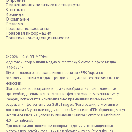
О проекте
Редакционная политика и стандарты
Контакты
Команда
О компании
Реклама
Правила пользования
Правовая информация
Политика конфиденциальности
© 2026 LLC «UBT MEDIA»
Идентификатор онлайн-медиа в Реестре субъектов в сфере медиа —
R40-05347
Styler является развлекательным проектом «РБК-Украина»,
рассказывающим о людях, трендах и всё, что интересно читать вне
новостей.
Фотографии, иллюстрации и другие изображения принадлежат их
правообладателям. Использование фотографий, отмеченных Getty
Images, допускается исключительно при наличии письменного
разрешения фотоагентства Getty Images. Фотографии, отмеченные
логотипом «Styler» или подписанные «Styler» или «РБК-Украина», могут
использоваться на условиях лицензии Creative Commons Attribution
4.0 International.
При полном или частичном воспроизведении информационных
материалов, опубликованных на вебсайте «Styler» (styler.rbc.ua),