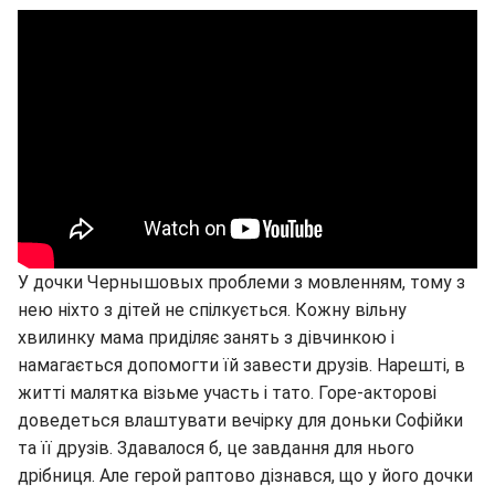
У дочки Чернышовых проблеми з мовленням, тому з
нею ніхто з дітей не спілкується. Кожну вільну
хвилинку мама приділяє занять з дівчинкою і
намагається допомогти їй завести друзів. Нарешті, в
житті малятка візьме участь і тато. Горе-акторові
доведеться влаштувати вечірку для доньки Софійки
та її друзів. Здавалося б, це завдання для нього
дрібниця. Але герой раптово дізнався, що у його дочки