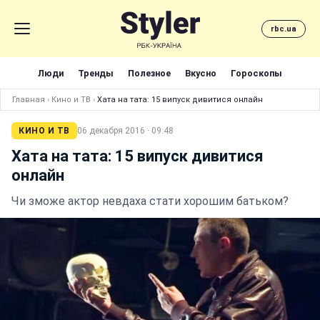
rbc.ua
Люди
Тренды
Полезное
Вкусно
Гороскопы
Главная
›
Кино и ТВ
›
Хата на тата: 15 випуск дивитися онлайн
КИНО И ТВ
06 декабря 2016 · 09:48
Хата на тата: 15 випуск дивитися
онлайн
Чи зможе актор невдаха стати хорошим батьком?