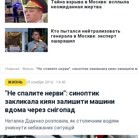
Главная
›
Жизнь
›
"Не спалите нерви": синоптик закликала киян залишити 
ЖИЗНЬ
29 ноября 2016 · 14:40
"Не спалите нерви": синоптик
закликала киян залишити машини
вдома через снігопад
Наталка Діденко розповіла, як столичним водіям
уникнути небажаних ситуацій