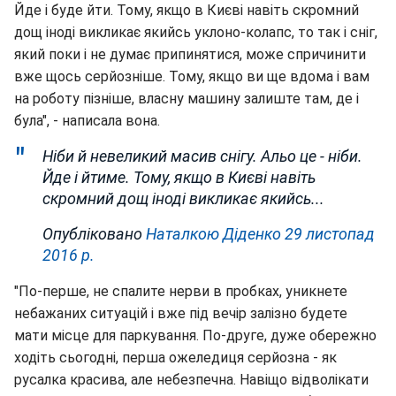
Йде і буде йти. Тому, якщо в Києві навіть скромний
дощ іноді викликає якийсь уклоно-колапс, то так і сніг,
який поки і не думає припинятися, може спричинити
вже щось серйозніше. Тому, якщо ви ще вдома і вам
на роботу пізніше, власну машину залиште там, де і
була", - написала вона.
Ніби й невеликий масив снігу. Альо це - ніби.
Йде і йтиме. Тому, якщо в Києві навіть
скромний дощ іноді викликає якийсь...
Опубліковано
Наталкою Діденко
29 листопад
2016 р.
"По-перше, не спалите нерви в пробках, уникнете
небажаних ситуацій і вже під вечір залізно будете
мати місце для паркування. По-друге, дуже обережно
ходіть сьогодні, перша ожеледиця серйозна - як
русалка красива, але небезпечна. Навіщо відволікати