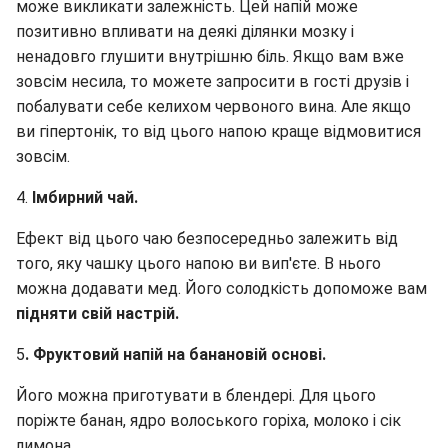
може викликати залежність. Цей напій може
позитивно впливати на деякі ділянки мозку і
ненадовго глушити внутрішню біль. Якщо вам вже
зовсім несила, то можете запросити в гості друзів і
побалувати себе келихом червоного вина. Але якщо
ви гіпертонік, то від цього напою краще відмовитися
зовсім.
4.
Імбирний чай.
Ефект від цього чаю безпосередньо залежить від
того, яку чашку цього напою ви вип'єте. В нього
можна додавати мед. Його солодкість допоможе вам
підняти свій настрій.
5
. Фруктовий напій на банановій основі.
Його можна приготувати в блендері. Для цього
поріжте банан, ядро волоського горіха, молоко і сік
лимона.