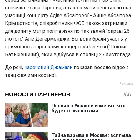
співачка Реана Таркова, а також мати неповнолітньої
учасниці концерту Аділе Абсаітової - Айше Абсаітова.
Крім артистів, співробітники ФСБ також затримали
для допиту матір політв'язня по так званій "справі 26
лютого" Аліє Дегерменджи. Всі вони брали участь у
кримськотатарському концерті Vatan Sesi ("Поклик
Батьківщини"), який відбувся в столиці 27 листопада.
До речі,
наречений Джамали
показав веселе відео з
танцюючими коханої.