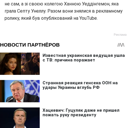
не сам, а зі своєю колегою Ханною Уеддінгемон, яка
грала Септу Унеллу. Разом вони знялися в рекламному
ролику, який був опублікований на YouTube.