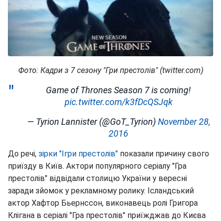
Фото: Кадри з 7 сезону "Гри престолів" (twitter.com)
Game of Thrones Season 7 is coming!
pic.twitter.com/k3fDcQSJqk
— Tyrion Lannister (@GoT_Tyrion)
November 28,
2016
До речі,
зірки "Ігри престолів"
показали причину свого
приїзду в Київ. Актори популярного серіалу "Гра
престолів" відвідали столицю України у вересні
заради зйомок у рекламному ролику. Ісландський
актор Хафтор Бьернссон, виконавець ролі Григора
Клігана в серіалі "Гра престолів" приїжджав до Києва