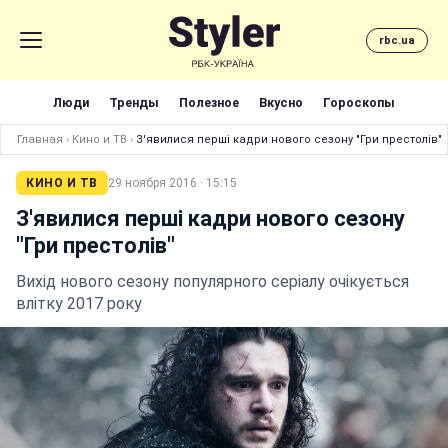
rbc.ua
Люди
Тренды
Полезное
Вкусно
Гороскопы
Главная
›
Кино и ТВ
›
З'явилися перші кадри нового сезону "Гри престолів"
КИНО И ТВ
29 ноября 2016 · 15:15
З'явилися перші кадри нового сезону
"Гри престолів"
Вихід нового сезону популярного серіалу очікується
влітку 2017 року