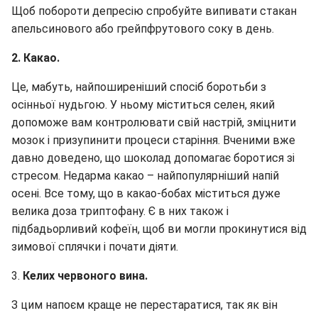
Щоб побороти депресію спробуйте випивати стакан
апельсинового або грейпфрутового соку в день.
2. Какао.
Це, мабуть, найпоширеніший спосіб боротьби з
осінньої нудьгою. У ньому міститься селен, який
допоможе вам контролювати свій настрій, зміцнити
мозок і призупинити процеси старіння. Вченими вже
давно доведено, що шоколад допомагає боротися зі
стресом. Недарма какао – найпопулярніший напій
осені. Все тому, що в какао-бобах міститься дуже
велика доза триптофану. Є в них також і
підбадьорливий кофеїн, щоб ви могли прокинутися від
зимової сплячки і почати діяти.
3.
Келих червоного вина.
З цим напоєм краще не перестаратися, так як він