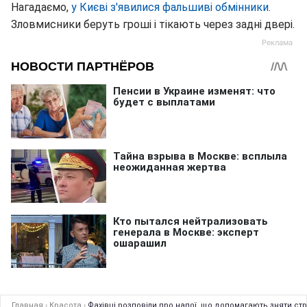
Нагадаємо,
у Києві з'явилися фальшиві обмінники
.
Зловмисники беруть гроші і тікають через задні двері.
Главная
›
Красота
›
Фахівці розповіли про напої, що допомагають зняти ст