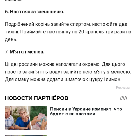
6. Настоянка женьшеню.
Подрібнений корінь залийте спиртом, настоюйте два
тижні. Приймайте настоянку по 20 крапель три рази на
день.
7.
М'ята і меліса.
Ці дві рослини можна наполягати окремо. Для цього
просто закип'ятіть воду і залийте нею м'яту з мелісою.
Для смаку можна додати шматочок цукру і лимон.