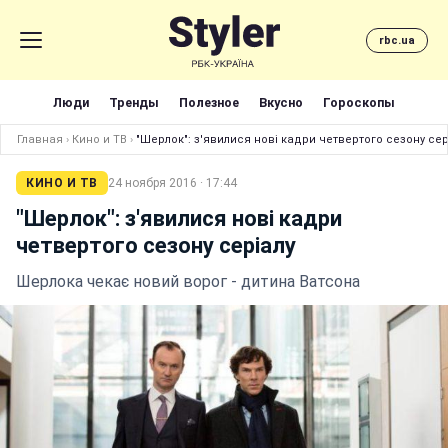
rbc.ua
Люди
Тренды
Полезное
Вкусно
Гороскопы
Главная
›
Кино и ТВ
›
"Шерлок": з'явилися нові кадри четвертого сезону сер
КИНО И ТВ
24 ноября 2016 · 17:44
"Шерлок": з'явилися нові кадри
четвертого сезону серіалу
Шерлока чекає новий ворог - дитина Ватсона