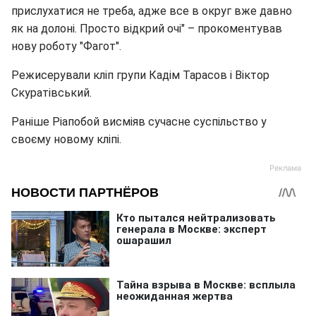
прислухатися не треба, адже все в округ вже давно
як на долоні. Просто відкрий очі" – прокоментував
нову роботу "Фагот".
Режисерували кліп групи Кадім Тарасов і Віктор
Скуратівський.
Раніше Ріапобой висміяв сучасне суспільство у
своєму новому кліпі.