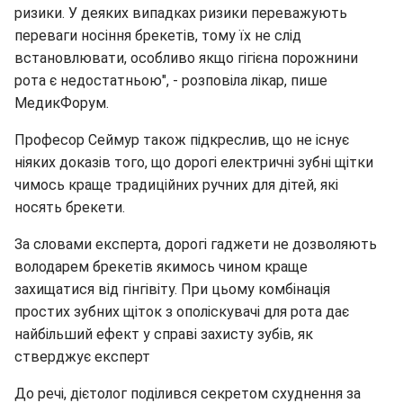
ризики. У деяких випадках ризики переважують
переваги носіння брекетів, тому їх не слід
встановлювати, особливо якщо гігієна порожнини
рота є недостатньою", - розповіла лікар, пише
МедикФорум.
Професор Сеймур також підкреслив, що не існує
ніяких доказів того, що дорогі електричні зубні щітки
чимось краще традиційних ручних для дітей, які
носять брекети.
За словами експерта, дорогі гаджети не дозволяють
володарем брекетів якимось чином краще
захищатися від гінгівіту. При цьому комбінація
простих зубних щіток з ополіскувачі для рота дає
найбільший ефект у справі захисту зубів, як
стверджує експерт
До речі, дієтолог поділився секретом схуднення за