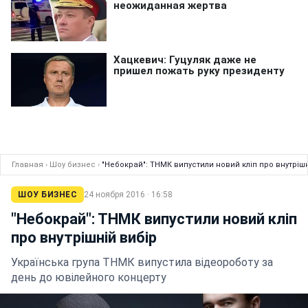
Главная
›
Шоу бизнес
›
"Небокрай": ТНМК випустили новий кліп про внутрішн
ШОУ БИЗНЕС
24 ноября 2016 · 16:58
"Небокрай": ТНМК випустили новий кліп
про внутрішній вибір
Українська група ТНМК випустила відеороботу за
день до ювілейного концерту