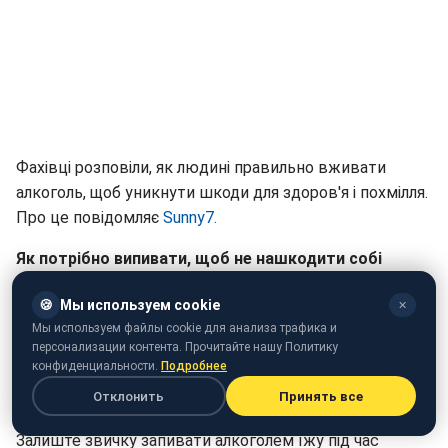
Фахівці розповіли, як людині правильно вживати
алкоголь, щоб уникнути шкоди для здоров'я і похмілля.
Про це повідомляє
Sunny7.
Як потрібно випивати, щоб не нашкодити собі
Правило 1: запивайте
🍪
Мы используем cookie
✕
Мы используем файлы cookie для анализа трафика и
Після кожної склянки алкоголю випивайте склянку
персонализации контента. Прочитайте нашу Политику
чистої води, краще мінеральної. Це врятує вас від
конфиденциальности.
Подробнее
зневоднення і пов'язаної з ним головного болю.
Отклонить
Принять все
Мінералка заповнить дефіцит солей і виведе токсини.
Залиште звичку запивати алкоголем їжу під час