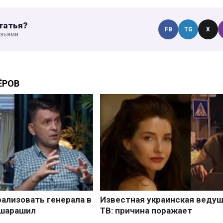
татья?
FB
TG
X
узьями