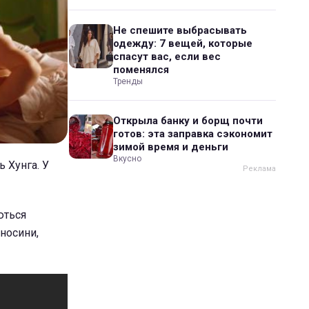
Не спешите выбрасывать
одежду: 7 вещей, которые
спасут вас, если вес
поменялся
Тренды
Открыла банку и борщ почти
готов: эта заправка сэкономит
зимой время и деньги
Вкусно
ь Хунга. У
ються
дносини,