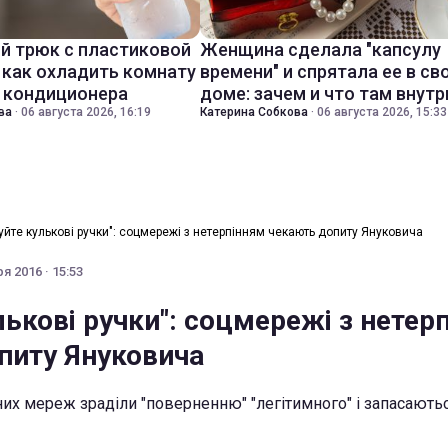
й трюк с пластиковой
Женщина сделала "капсулу
 как охладить комнату
времени" и спрятала ее в св
з кондиционера
доме: зачем и что там внутр
ва
·
06 августа 2026, 16:19
Катерина Собкова
·
06 августа 2026, 15:33
туйте кулькові ручки": соцмережі з нетерпінням чекають допиту Януковича
я 2016 · 15:53
лькові ручки": соцмережі з нетер
питу Януковича
них мереж зраділи "поверненню" "легітимного" і запасають