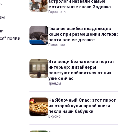
астрологи назвали самые
в.
мстительные знаки Зодиака
Гороскопы
ом.
Главная ошибка владельцев
ли
кошек при размещении лотков:
ся" появи
почти все ее делают
Полезное
Эти вещи безнадежно портят
интерьер: дизайнеры
советуют избавиться от них
уже сейчас
Тренды
На Яблочный Спас: этот пирог
из старой кулинарной книги
пекли наши бабушки
Вкусно