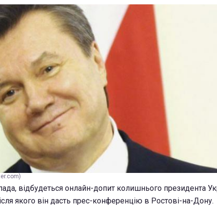
ter.com)
опада, відбудеться онлайн-допит колишнього президента Ук
ісля якого він дасть прес-конференцію в Ростові-на-Дону.