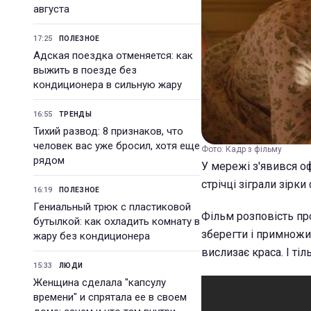
августа
17:25
ПОЛЕЗНОЕ
Адская поездка отменяется: как
выжить в поезде без
кондиционера в сильную жару
16:55
ТРЕНДЫ
Тихий развод: 8 признаков, что
человек вас уже бросил, хотя еще
Фото: Кадр з фільму
рядом
У мережі з'явився оф
стрічці зіграли зірк
16:19
ПОЛЕЗНОЕ
Гениальный трюк с пластиковой
Фільм розповість пр
бутылкой: как охладить комнату в
зберегти і примножи
жару без кондиционера
вислизає краса. І ті
15:33
ЛЮДИ
Женщина сделала "капсулу
времени" и спрятала ее в своем