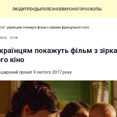
ЛЮДИ
ТРЕНДЫ
ПОЛЕЗНОЕ
ВКУСНО
ГОРОСКОПЫ
ість": українцям покажуть фільм з зірками французького кіно
016 · 15:58
 українцям покажуть фільм з зірк
го кіно
у широкий прокат 9 лютого 2017 року