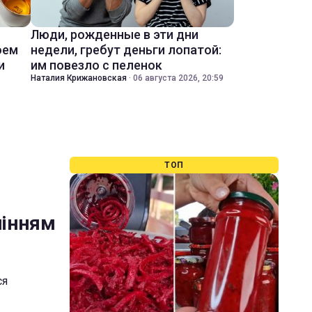
Люди, рожденные в эти дни
оем
недели, гребут деньги лопатой:
и
им повезло с пеленок
Наталия Крижановская
·
06 августа 2026, 20:59
ТОП
пінням
ся