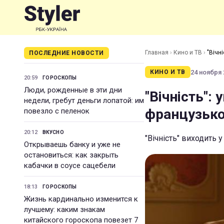
Главная
›
Кино и ТВ
›
"Вічн
ПОСЛЕДНИЕ НОВОСТИ
24 ноября 2
КИНО И ТВ
20:59
ГОРОСКОПЫ
Люди, рожденные в эти дни
"Вічність":
недели, гребут деньги лопатой: им
французько
повезло с пеленок
20:12
ВКУСНО
"Вічність" виходить 
Открываешь банку и уже не
остановиться: как закрыть
кабачки в соусе сацебели
18:13
ГОРОСКОПЫ
Жизнь кардинально изменится к
лучшему: каким знакам
китайского гороскопа повезет 7