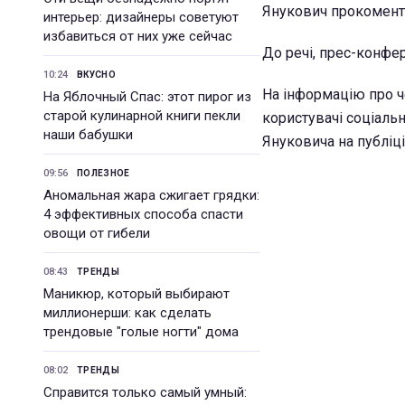
Янукович прокоментує
интерьер: дизайнеры советуют
избавиться от них уже сейчас
До речі, прес-конфер
10:24
ВКУСНО
На інформацію про ч
На Яблочный Спас: этот пирог из
старой кулинарной книги пекли
користувачі соціальн
наши бабушки
Януковича на публіці
09:56
ПОЛЕЗНОЕ
Аномальная жара сжигает грядки:
4 эффективных способа спасти
овощи от гибели
08:43
ТРЕНДЫ
Маникюр, который выбирают
миллионерши: как сделать
трендовые "голые ногти" дома
08:02
ТРЕНДЫ
Справится только самый умный: