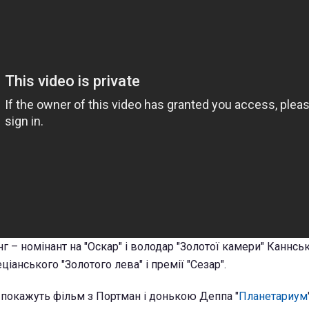
г – номінант на "Оскар" і володар "Золотої камери" Каннсь
іанського "Золотого лева" і премії "Сезар".
і покажуть фільм з Портман і донькою Деппа "
Планетариум