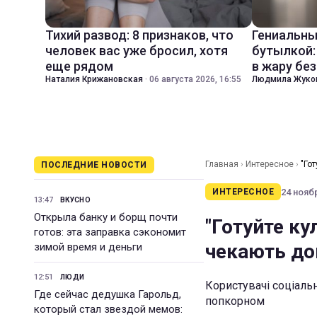
Тихий развод: 8 признаков, что
Гениальны
человек вас уже бросил, хотя
бутылкой:
еще рядом
в жару бе
Наталия Крижановская
·
06 августа 2026, 16:55
Людмила Жуко
Главная
›
Интересное
›
"Го
ПОСЛЕДНИЕ НОВОСТИ
24 ноябр
ИНТЕРЕСНОЕ
13:47
ВКУСНО
Открыла банку и борщ почти
"Готуйте ку
готов: эта заправка сэкономит
чекають до
зимой время и деньги
12:51
ЛЮДИ
Користувачі соціаль
Где сейчас дедушка Гарольд,
попкорном
который стал звездой мемов: