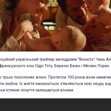
іційний український трейлер мелодрами "Вічність" Чань Ан
и франуцзского кіно Одрі Тоту, Береніс Бежо і Мелані Лоран.
о трьох поколіннях жінок. Протягом 100 років вони намага
ти любов. Їх життя змінюються: з'являються нові люди, ві
льки істинне почуття залишається вічним.