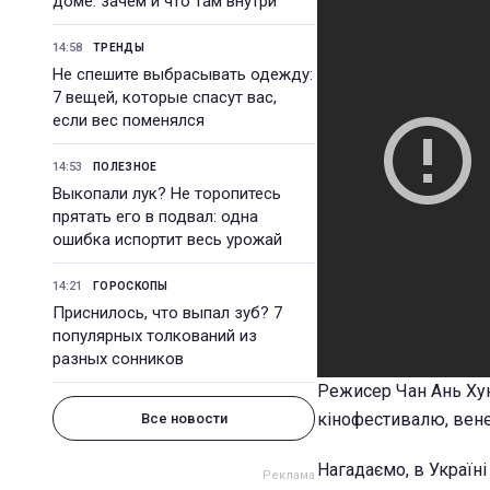
доме: зачем и что там внутри
14:58
ТРЕНДЫ
Не спешите выбрасывать одежду:
7 вещей, которые спасут вас,
если вес поменялся
14:53
ПОЛЕЗНОЕ
Выкопали лук? Не торопитесь
прятать его в подвал: одна
ошибка испортит весь урожай
14:21
ГОРОСКОПЫ
Приснилось, что выпал зуб? 7
популярных толкований из
разных сонников
Режисер Чан Ань Хун
кінофестивалю, венец
Все новости
Нагадаємо, в Україн