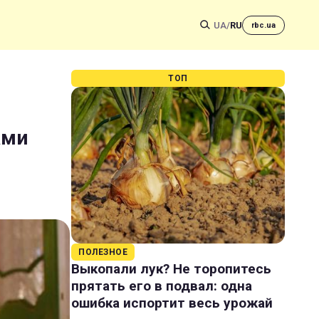
UA
/
RU
rbc.ua
ТОП
ами
ПОЛЕЗНОЕ
Выкопали лук? Не торопитесь
прятать его в подвал: одна
ошибка испортит весь урожай