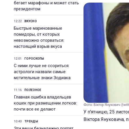
бегает марафоны и может стать
президентом
12:22
ВКУСНО
Быстрые маринованные
помидоры, от которых
невозможно оторваться:
настоящий взрыв вкуса
12:01
ГОРОСКОПЫ
С ними лучше не ссориться:
астрологи назвали самые
мстительные знаки Зодиака
11:16
ПОЛЕЗНОЕ
Главная ошибка владельцев
кошек при размещении лотков:
Фото: Віктор Янукович (twit
почти все ее делают
У п'ятницю, 25 лист
Віктора Януковича, п
10:40
ТРЕНДЫ
Эти вещи безнадежно портят