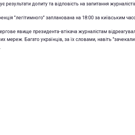
 результати допиту та відповість на запитання журналісті
енція "легітимного" запланована на 18:00 за київським час
ергове явище президента-втікача журналістам відреагува
их мереж. Багато українців, за їх словами, навіть "зачекали
.