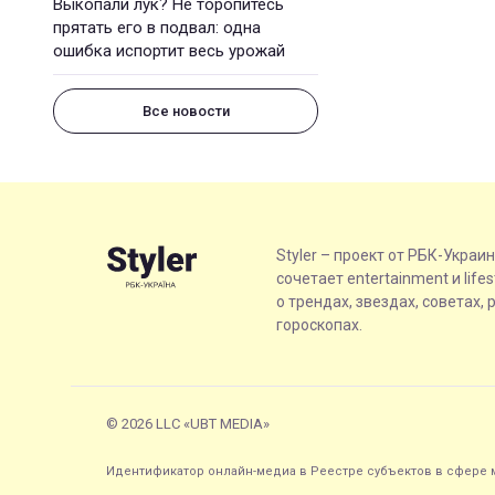
Выкопали лук? Не торопитесь
прятать его в подвал: одна
ошибка испортит весь урожай
Все новости
Styler – проект от РБК-Украи
сочетает entertainment и life
о трендах, звездах, советах, 
гороскопах.
© 2026 LLC «UBT MEDIA»
Идентификатор онлайн-медиа в Реестре субъектов в сфере м