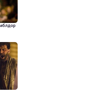
амблдор