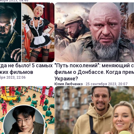
ября 2023, 08:46
да не было! 5 самых
"Путь поколений": меняющий 
ских фильмов
фильм о Донбассе. Когда пре
бря 2023, 22:06
Украине?
Юлия Любченко
·
25 сентября 2023, 20:07