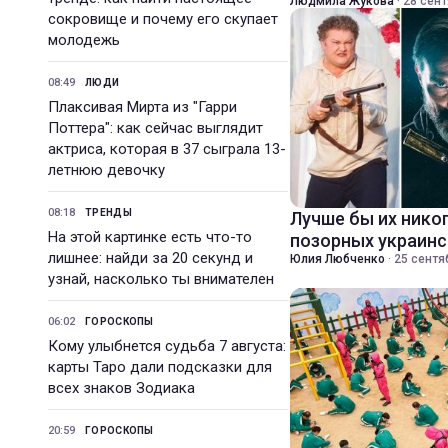
Людмила Жукова
·
28 сент
сокровище и почему его скупает
молодежь
08:49
ЛЮДИ
Плаксивая Мирта из "Гарри
Поттера": как сейчас выглядит
актриса, которая в 37 сыграла 13-
летнюю девочку
08:18
ТРЕНДЫ
Лучше бы их никог
На этой картинке есть что-то
позорных украин
лишнее: найди за 20 секунд и
Юлия Любченко
·
25 сентя
узнай, насколько ты внимателен
06:02
ГОРОСКОПЫ
Кому улыбнется судьба 7 августа:
карты Таро дали подсказки для
всех знаков Зодиака
20:59
ГОРОСКОПЫ