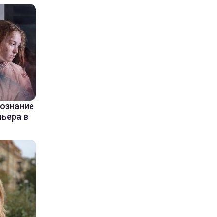
сознание
мьера в