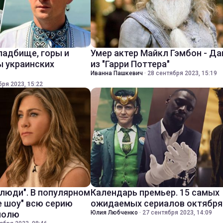
ладбище, горы и
Умер актер Майкл Гэмбон - Д
ы украинских
из "Гарри Поттера"
Иванна Пашкевич
·
28 сентября 2023, 15:19
бря 2023, 15:22
 люди". В популярном
Календарь премьер. 15 самых
е шоу" всю серию
ожидаемых сериалов октября
полю
Юлия Любченко
·
27 сентября 2023, 14:09