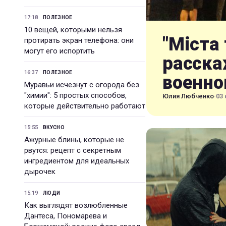
17:18
ПОЛЕЗНОЕ
10 вещей, которыми нельзя
"Міста 
протирать экран телефона: они
могут его испортить
расска
16:37
ПОЛЕЗНОЕ
военно
Муравьи исчезнут с огорода без
"химии": 5 простых способов,
Юлия Любченко
·
03 
которые действительно работают
15:55
ВКУСНО
Ажурные блины, которые не
рвутся: рецепт с секретным
ингредиентом для идеальных
дырочек
15:19
ЛЮДИ
Как выглядят возлюбленные
Дантеса, Пономарева и