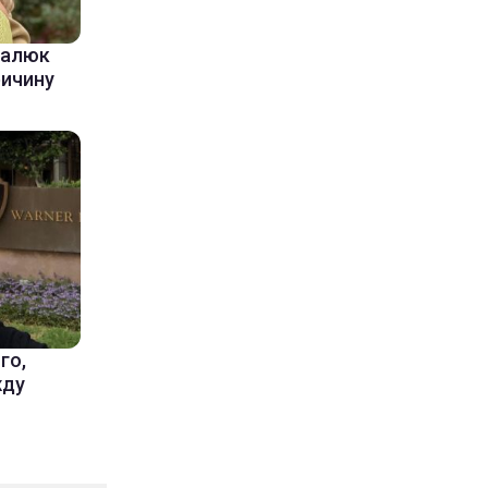
балюк
ричину
го,
жду