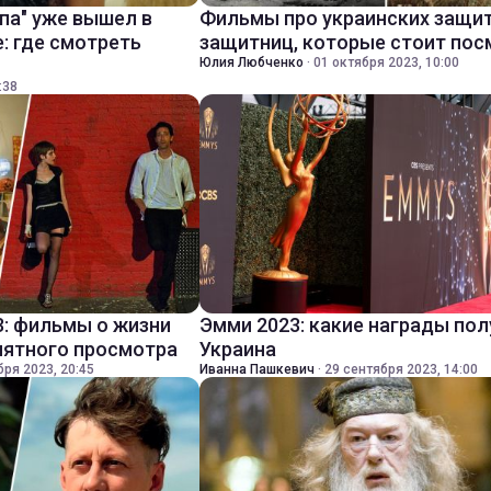
па" уже вышел в
Фильмы про украинских защит
: где смотреть
защитниц, которые стоит пос
Юлия Любченко
·
01 октября 2023, 10:00
:38
3: фильмы о жизни
Эмми 2023: какие награды по
иятного просмотра
Украина
бря 2023, 20:45
Иванна Пашкевич
·
29 сентября 2023, 14:00