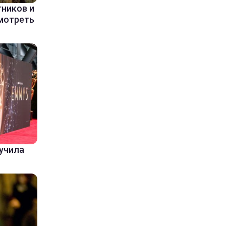
ников и
мотреть
лучила