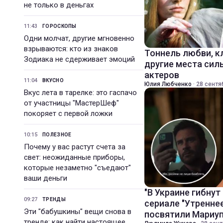
не только в деньгах
11:43
ГОРОСКОПЫ
Одни молчат, другие мгновенно
взрываются: кто из знаков
Тоннель любви, к
Зодиака не сдерживает эмоций
другие места сил
актеров
11:04
ВКУСНО
Юлия Любченко
·
28 сентя
Вкус лета в тарелке: это гаспачо
от участницы "МастерШеф"
покоряет с первой ложки
10:15
ПОЛЕЗНОЕ
Почему у вас растут счета за
свет: неожиданные приборы,
которые незаметно "съедают"
ваши деньги
"В Украине гибнут
09:27
ТРЕНДЫ
сериале "Утренне
Эти "бабушкины" вещи снова в
посвятили Мариу
тренде: как найти настоящее