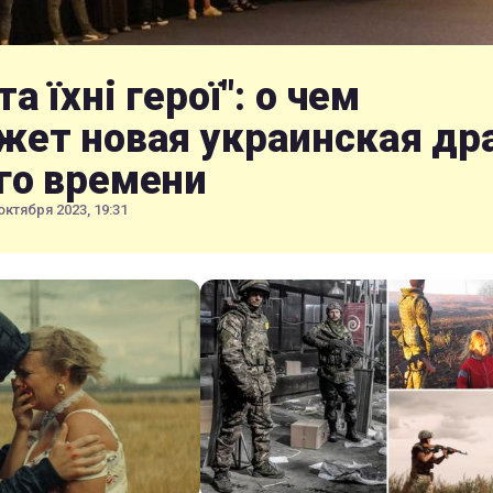
та їхні герої": о чем
жет новая украинская др
го времени
октября 2023, 19:31