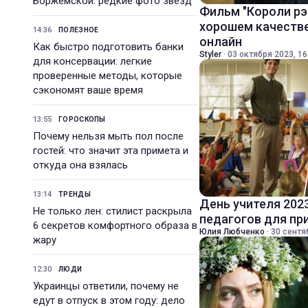
Боржемской: редкие фото звезд
Фильм "Короли рэ
хорошем качестве
14:36
ПОЛЕЗНОЕ
онлайн
Как быстро подготовить банки
Styler
·
03 октября 2023, 16
для консервации: легкие
проверенные методы, которые
сэкономят ваше время
13:55
ГОРОСКОПЫ
Почему нельзя мыть пол после
гостей: что значит эта примета и
откуда она взялась
13:14
ТРЕНДЫ
День учителя 202
Не только лен: стилист раскрыла
педагогов для пр
6 секретов комфортного образа в
Юлия Любченко
·
30 сентя
жару
12:30
ЛЮДИ
Украинцы ответили, почему не
едут в отпуск в этом году: дело