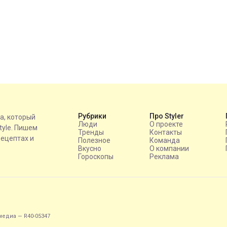
Рубрики
Про Styler
на, который
Люди
О проекте
style. Пишем
Тренды
Контакты
рецептах и
Полезное
Команда
Вкусно
О компании
Гороскопы
Реклама
едиа — R40-05347