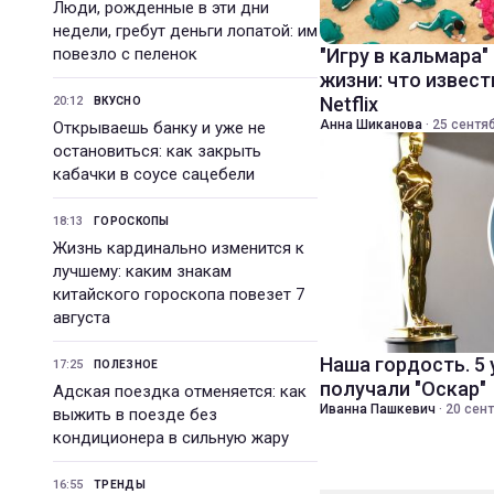
Люди, рожденные в эти дни
недели, гребут деньги лопатой: им
повезло с пеленок
"Игру в кальмара"
жизни: что извест
Netflix
20:12
ВКУСНО
Анна Шиканова
·
25 сентяб
Открываешь банку и уже не
остановиться: как закрыть
кабачки в соусе сацебели
18:13
ГОРОСКОПЫ
Жизнь кардинально изменится к
лучшему: каким знакам
китайского гороскопа повезет 7
августа
Наша гордость. 5
17:25
ПОЛЕЗНОЕ
получали "Оскар"
Адская поездка отменяется: как
Иванна Пашкевич
·
20 сент
выжить в поезде без
кондиционера в сильную жару
16:55
ТРЕНДЫ