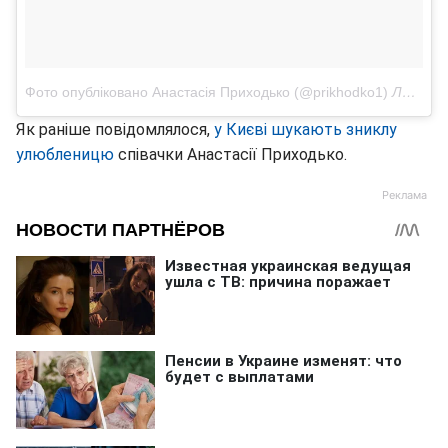
Фото опубліковано Анастасія Приходько (@prikhodko1)
Лис 8 2016 в 3:15 PST
Як раніше повідомлялося,
у Києві шукають зниклу
улюбленицю
співачки Анастасії Приходько.