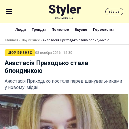
rbc.ua
Люди
Тренды
Полезное
Вкусно
Гороскопы
Главная
›
Шоу бизнес
›
Анастасія Приходько стала блондинкою
ШОУ БИЗНЕС
08 ноября 2016 · 15:30
Анастасія Приходько стала
блондинкою
Анастасія Приходько постала перед шанувальниками
у новому іміджі