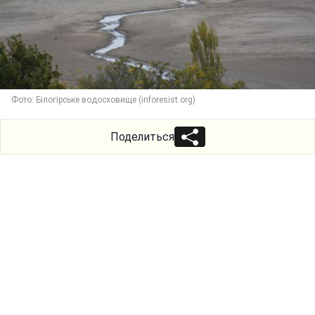
Фото: Білогірське водосховище (inforesist.org)
Поделиться