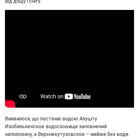
від дощу і снігу.
Виявилося, що постачає водою Алушту
Изобильненское водосховище заповнений
наполовину, а Верхнекутузовское – майже без води.