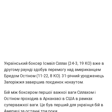
Український боксер Ісмаїл Сіллах (24-3, 19 КО) вже в
другому раунді здобув перемогу над американцем
Бредом Остіном (11-22, 8 КО). 31-річний уродженець
Запоріжжя завершив поєдинок нокаутом.
Бій між боксером першої важкої ваги Сіллахом і
Остіном проходив в Арканзасі в США в рамках
суперважкої ваги. Це був перший для українця бій в
Америці за останні три роки.