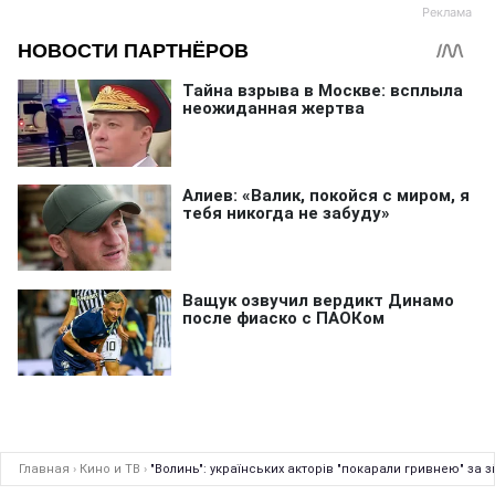
Главная
›
Кино и ТВ
›
"Волинь": українських акторів "покарали гривнею" за з