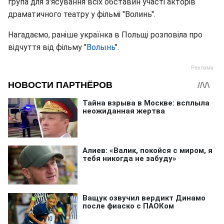
група для з'ясування всіх обставин участі акторів
драматичного театру у фільмі "Волинь".
Нагадаємо, раніше українка в Польщі розповіла про
відчуття від фільму "
Волынь
".