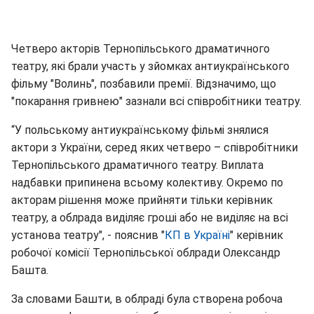
Четверо акторів Тернопільського драматичного
театру, які брали участь у зйомках антиукраїнського
фільму "Волинь", позбавили премії. Відзначимо, що
"покарання гривнею" зазнали всі співробітники театру.
“У польському антиукраїнському фільмі знялися
актори з України, серед яких четверо – співробітники
Тернопільського драматичного театру. Виплата
надбавки припинена всьому колективу. Окремо по
акторам рішення може прийняти тільки керівник
театру, а облрада виділяє гроші або не виділяє на всі
установа театру", - пояснив "
КП в Україні
" керівник
робочої комісії Тернопільської облради Олександр
Башта.
За словами Башти, в облраді була створена робоча