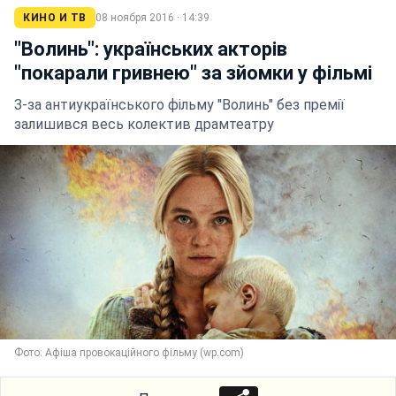
КИНО И ТВ
08 ноября 2016 · 14:39
"Волинь": українських акторів
"покарали гривнею" за зйомки у фільмі
З-за антиукраїнського фільму "Волинь" без премії
залишився весь колектив драмтеатру
Фото: Афіша провокаційного фільму (wp.com)