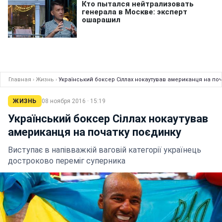
Главная
›
Жизнь
›
Український боксер Сіллах нокаутував американця на по
ЖИЗНЬ
08 ноября 2016 · 15:19
Український боксер Сіллах нокаутував
американця на початку поєдинку
Виступає в напівважкій ваговій категорії українець
достроково переміг суперника