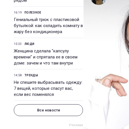
рядом
16:19
ПОЛЕЗНОЕ
Гениальный трюк с пластиковой
бутылкой: как охладить комнату в
жару без кондиционера
15:33
ЛЮДИ
Женщина сделала "капсулу
времени" и спрятала ее в своем
доме: зачем и что там внутри
14:58
ТРЕНДЫ
Не спешите выбрасывать одежду:
7 вещей, которые спасут вас,
если вес поменялся
Все новости