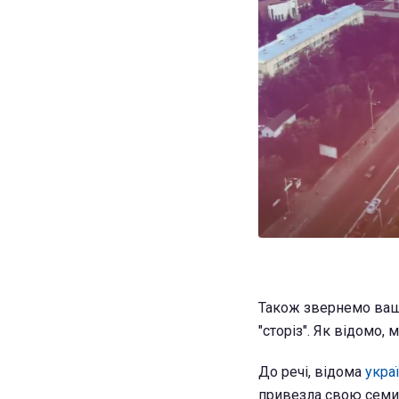
Також звернемо вашу 
"сторіз". Як відомо,
До речі, відома
укра
привезла свою семирі