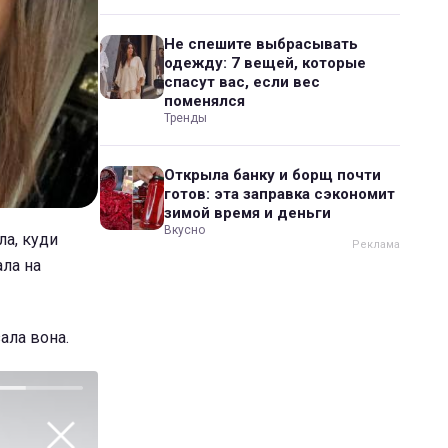
Не спешите выбрасывать
одежду: 7 вещей, которые
спасут вас, если вес
поменялся
Тренды
Открыла банку и борщ почти
готов: эта заправка сэкономит
зимой время и деньги
Вкусно
ла, куди
ала на
зала вона.