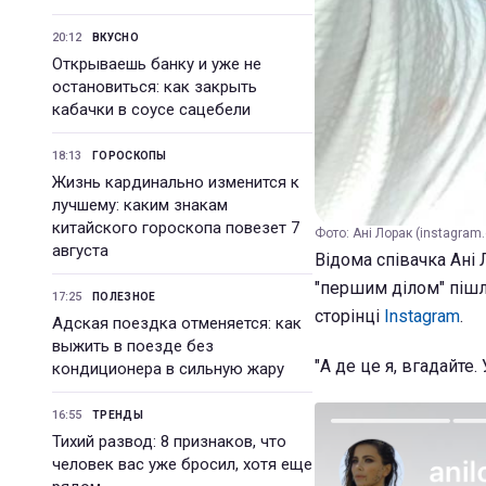
20:12
ВКУСНО
Открываешь банку и уже не
остановиться: как закрыть
кабачки в соусе сацебели
18:13
ГОРОСКОПЫ
Жизнь кардинально изменится к
лучшему: каким знакам
китайского гороскопа повезет 7
Фото: Ані Лорак (instagram
августа
Відома співачка Ані 
"першим ділом" пішла
17:25
ПОЛЕЗНОЕ
сторінці
Instagram
.
Адская поездка отменяется: как
выжить в поезде без
"А де це я, вгадайте.
кондиционера в сильную жару
16:55
ТРЕНДЫ
Тихий развод: 8 признаков, что
человек вас уже бросил, хотя еще