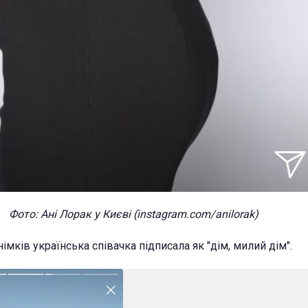
Фото: Ані Лорак у Києві (instagram.com/anilorak)
німків українська співачка підписала як "дім, милий дім".