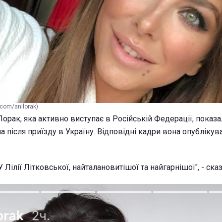
.com/anilorak)
Лорак, яка активно виступає в Російській Федерації, показа
 після приїзду в Україну. Відповідні кадри вона опублікув
 У Лілії Літковської, найталановитішої та найгарнішої", - ска