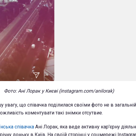
Фото: Ані Лорак у Києві (instagram.com/anilorak)
увагу, що співачка поділилася своїми фото не в загальній с
 можливість коментувати такі знімки отсутвие.
їнська співачка
Ані Лорак, яка веде активну кар'єрну діяльні
чну доньку в Київ. На своїй сторінці у соцмережі Instagra