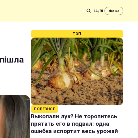
UA
/
RU
rbc.ua
ТОП
 пішла
ПОЛЕЗНОЕ
Выкопали лук? Не торопитесь
прятать его в подвал: одна
ошибка испортит весь урожай