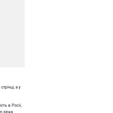
трічці, а у
сть в Росії,
m зірка