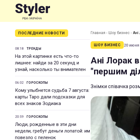
Главная
›
Шоу бизнес
›
Ані
ПОСЛЕДНИЕ НОВОСТИ
20 июня 
ШОУ БИЗНЕС
08:18
ТРЕНДЫ
На этой картинке есть что-то
Ані Лорак в
лишнее: найди за 20 секунд и
"першим ді
узнай, насколько ты внимателен
06:02
ГОРОСКОПЫ
Знімки співачка розм
Кому улыбнется судьба 7 августа:
карты Таро дали подсказки для
всех знаков Зодиака
20:59
ГОРОСКОПЫ
Люди, рожденные в эти дни
недели, гребут деньги лопатой: им
повезло с пеленок