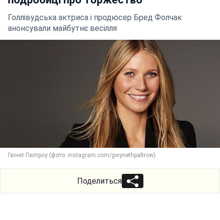
Голлівудська актриса і продюсер Бред Фолчак
анонсували майбутнє весілля
Гвінет Пелтроу (фото: instagram.com/gwynethpaltrow)
Поделиться