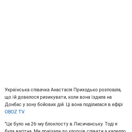
Українська співачка Анастасія Приходько розповіла,
що їй довелося ризикувати, коли вона їздила на
Донбас у зону бойових дій. Ці вона поділилася в ефірі
OBOZ TV
.
"Це було на 26-му блокпосту в Лисичанську. Тоді я
була вагітна. Ми приїхали до хлопців співати а капелло,