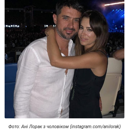
Фото: Ані Лорак з чоловіком (instagram.com/anilorak)