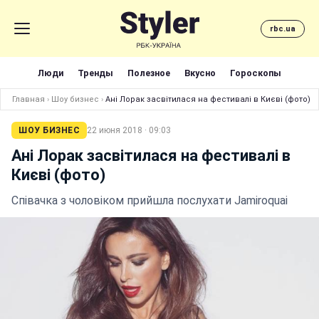
rbc.ua
Люди
Тренды
Полезное
Вкусно
Гороскопы
Главная
›
Шоу бизнес
›
Ані Лорак засвітилася на фестивалі в Києві (фото)
ШОУ БИЗНЕС
22 июня 2018 · 09:03
Ані Лорак засвітилася на фестивалі в
Києві (фото)
Співачка з чоловіком прийшла послухати Jamiroquai