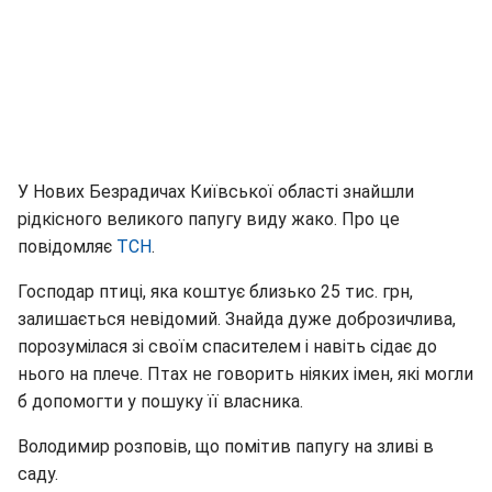
У Нових Безрадичах Київської області знайшли
рідкісного великого папугу виду жако. Про це
повідомляє
ТСН
.
Господар птиці, яка коштує близько 25 тис. грн,
залишається невідомий. Знайда дуже доброзичлива,
порозумілася зі своїм спасителем і навіть сідає до
нього на плече. Птах не говорить ніяких імен, які могли
б допомогти у пошуку її власника.
Володимир розповів, що помітив папугу на зливі в
саду.