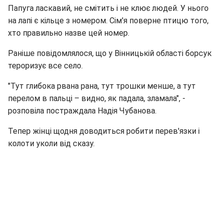
Папуга ласкавий, не смітить і не клює людей. У нього
на лапі є кільце з номером. Сім'я поверне птицю того,
хто правильно назве цей номер.
Раніше повідомлялося, що у Вінницькій області борсук
тероризує все село.
"Тут глибока рвана рана, тут трошки менше, а тут
перелом в пальці – видно, як падала, зламала", -
розповіла постраждала Надія Чубанова.
Тепер жінці щодня доводиться робити перев'язки і
колоти уколи від сказу.