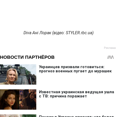
Diva Ані Лорак (відео: STYLER.rbc.ua)