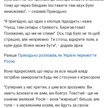
тому що через бліндажі поставити там звук було
неможливо", — сказала Приходько.
"Я пригадую, що один з хлопців підходить і каже:
"Чуєш, там сепары стріляють. Бери автомат.
Покажемо, що ми не спимо". Ось тоді було не те щоб
страшно, але неприємно. Ти стоїш, відкрите поле, а
куля-дура. Всяке може бути", - додала зірка.
Раніше
Приходько розповіла, як Україні перемогти
Росію
.
Вона підкреслила, що перш за все нашій владі
потрібно заморозити будь-які стосунки з агресором.
"Суперник у нас кретин, з цим все зрозуміло. Він
навіть воювати не вміє, він боягуз. Товстий - ще не
означає великий. Росія – вона "жирніше", більше, але
тупа – з населенням козлів, які йдуть за своїм