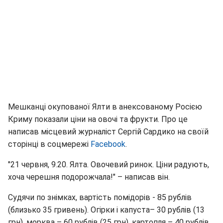
Мешканці окупованої Ялти в анексованому Росією
Криму показали ціни на овочі та фрукти. Про це
написав місцевий журналіст Сергій Сардико на своїй
сторінці в соцмережі
Facebook
.
"21 червня, 9.20. Ялта. Овочевий ринок. Ціни радують,
хоча черешня подорожчала!" – написав він.
Судячи по знімках, вартість помідорів - 85 рублів
(близько 35 гривень). Огірки і капуста– 30 рублів (13
грн), морква – 60 рублів (25 грн), картопля – 40 рублів