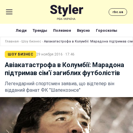
rbc.ua
Люди
Тренды
Полезное
Вкусно
Гороскопы
Главная
›
Шоу бизнес
›
Авіакатастрофа в Колумбії: Марадона підтримав сім'
ШОУ БИЗНЕС
29 ноября 2016 · 17:46
Авіакатастрофа в Колумбії: Марадона
підтримав сім'ї загиблих футболістів
Легендарний спортсмен заявив, що відтепер він
відданий фанат ФК "Шапекоэнсе"