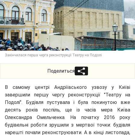
Закінчилася перша черга реконструкції Театру на Подолі
Поделиться
В самому центрі Андріївського узвозу у Київі
завершили першу чергу реконструкції "Театру на
Подолі". Будівля пустувала і була покинутою вже
десять років поспіль, ще із часів мера Київа
Олександра Омельченка. На початку 2016 року
будівельні роботи зрушили з мертвої точки: будівля
нарешті почали реконструювати. А в кінці листопада,