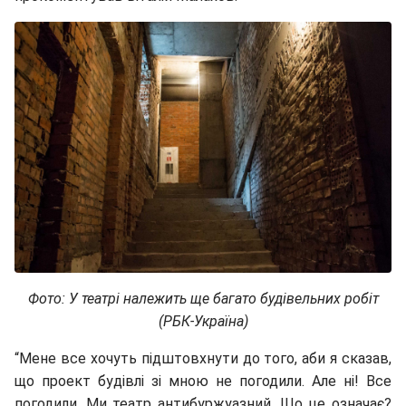
Фото: У театрі належить ще багато будівельних робіт
(РБК-Україна)
“Мене все хочуть підштовхнути до того, аби я сказав,
що проект будівлі зі мною не погодили. Але ні! Все
погодили. Ми театр антибуржуазний. Що це означає?