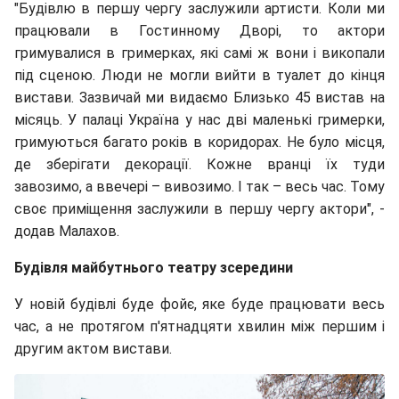
"Будівлю в першу чергу заслужили артисти. Коли ми
працювали в Гостинному Дворі, то актори
гримувалися в гримерках, які самі ж вони і викопали
під сценою. Люди не могли вийти в туалет до кінця
вистави. Зазвичай ми видаємо Близько 45 вистав на
місяць. У палаці Україна у нас дві маленькі гримерки,
гримуються багато років в коридорах. Не було місця,
де зберігати декорації. Кожне вранці їх туди
завозимо, а ввечері – вивозимо. І так – весь час. Тому
своє приміщення заслужили в першу чергу актори", -
додав Малахов.
Будівля майбутнього театру зсередини
У новій будівлі буде фойє, яке буде працювати весь
час, а не протягом п'ятнадцяти хвилин між першим і
другим актом вистави.