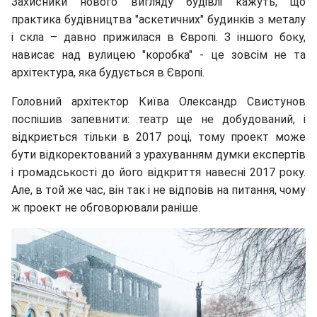
Захисники нового вигляду будівлі кажуть, що
практика будівництва "аскетичних" будинків з металу
і скла – давно прижилася в Європі. З іншого боку,
нависає над вулицею "коробка" - це зовсім не та
архітектура, яка будується в Європі.
Головний архітектор Київа Олександр Свистунов
поспішив запевнити: театр ще не добудований, і
відкриється тільки в 2017 році, тому проект
може
бути відкоректований з урахуванням думки експертів
і громадськості до його відкриття навесні 2017 року.
Але, в той же час, він так і не відповів на питання, чому
ж проект не обговорювали раніше.