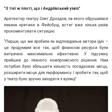
"З тієї ж плоті, що і Андріївський узвіз"
Архітектор театру Олег Дроздов, на якого обрушилася
лавина критики в Фейсбуці, встиг вже кілька разів
прокоментувати ситуацію.
“Перше, що ми зробили як відповідальні автори ідеї –
це продумали все так, щоб фінансові ресурси були
витрачені максимально ефективно. У підсумку
прийшли до певного компромісного рішення. Нам
потрібно було збільшити кількість посадкових місць,
розширити місце для перформансу. І зробити так, щоб
у театр було зручно заходити з вулиці".