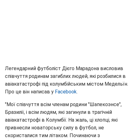
Легендарний футболіст Дієго Марадона висловив
співчуття родинам загиблих людей, які розбилися в
авіакатастрофі під колумбійським містом Медельїн.
Про це він написав у
Facebook
.
"Мої співчуття всім членам родини "Шапекоэнсе",
Бразилії, і всім людям, які загинули в трагічній
авіакатастрофі в Колумбії. На жаль, ці хлопці, які
привнесли новаторську силу в футбол, не
скористалися тим літаком. Починаючи з