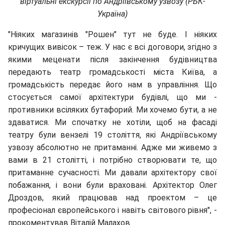
віртуальні екскурсії по Андріївському узвозу (РБК-
Україна)
"Ніяких магазинів "Рошен" тут не буде. І ніяких
кричущих вивісок – теж. У нас є всі договори, згідно з
якими меценати після закінчення будівництва
передають театр громадськості міста Київа, а
громадськість передає його нам в управління. Що
стосується самої архітектури будівлі, що ми -
противники всіляких бутафорий. Ми хочемо бути, а не
здаватися. Ми спочатку не хотіли, щоб на фасаді
театру були вензелі 19 століття, які Андріївському
узвозу абсолютно не притаманні. Адже ми живемо з
вами в 21 столітті, і потрібно створювати те, що
притаманне сучасності. Ми давали архітектору свої
побажання, і вони були враховані. Архітектор Олег
Дроздов, який працював над проектом – це
професіонал європейського і навіть світового рівня", -
прокоментував Віталій Малахов.