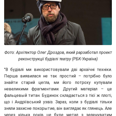
Фото: Архітектор Олег Дроздов, який рарзаботал проект
реконструкції будівлі театру (РБК-Україна)
"В будівлі ми використовували дві архаїчні техніки.
Перша виявилася не так простий – потрібно було
знайти старий цегла, ми його потроху купували
невеликими фрагментами. Другий матеріал – це
фальцевый титан. Будинок складається з тієї ж плоті,
що і Андріївський узвіз. Зараз, коли з будівлі тільки
зняли захисне покорытие, він виглядає як глянець. Але
через кілька років це буде метал з зеленуватим