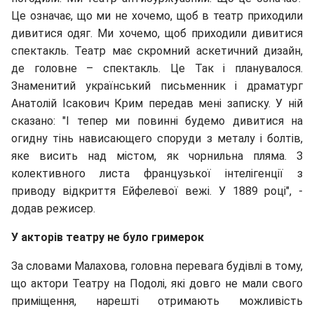
Це означає, що ми не хочемо, щоб в театр приходили
дивитися одяг. Ми хочемо, щоб приходили дивитися
спектакль. Театр має скромний аскетичний дизайн,
де головне – спектакль. Це Так і планувалося.
Знаменитий український письменник і драматург
Анатолій Ісакович Крим передав мені записку. У ній
сказано: "І тепер ми повинні будемо дивитися на
огидну тінь нависающего споруди з металу і болтів,
яке висить над містом, як чорнильна пляма. З
колективного листа французької інтелігенції з
приводу відкриття Ейфелевої вежі. У 1889 році", -
додав режисер.
У акторів театру не було гримерок
За словами Малахова, головна перевага будівлі в тому,
що актори Театру на Подолі, які довго не мали свого
приміщення, нарешті отримають можливість