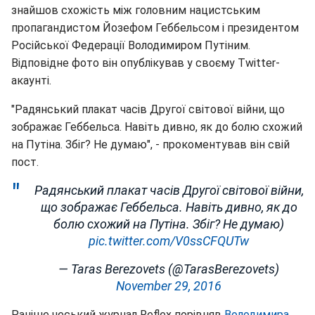
знайшов схожість між головним нацистським
пропагандистом Йозефом Геббельсом і президентом
Російської Федерації Володимиром Путіним.
Відповідне фото він опублікував у своєму Twitter-
акаунті.
"Радянський плакат часів Другої світової війни, що
зображає Геббельса. Навіть дивно, як до болю схожий
на Путіна. Збіг? Не думаю", - прокоментував він свій
пост.
Радянський плакат часів Другої світової війни,
що зображає Геббельса. Навіть дивно, як до
болю схожий на Путіна. Збіг? Не думаю)
pic.twitter.com/V0ssCFQUTw
— Taras Berezovets (@TarasBerezovets)
November 29, 2016
Раніше чеський журнал Reflex порівняв
Володимира