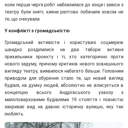
коли перша черга робіт наблизилася до кінця і завіси з
театру були зняті, кияни раптово побачили зовсім не
те, що очікували.
У конфлікті з громадськістю
Громадський активісти і користувачі соцмереж
швидко розділилися на два табори: активні
прихильники проекту і ті, хто категорично проти
нового задуму, причому критиків нового зовнішнього
вигляду театру, виявилося набагато більше. Головним
приводом для обурення стало те, що новий вигляд
будівлі, на думку людей, абсолютно не вписується в
концепцію всього Андріївського узвозу з
малоповерховими будівлями 19 століття і повністю
закриває вид на давню історичну вулицю, яку так
люблять.