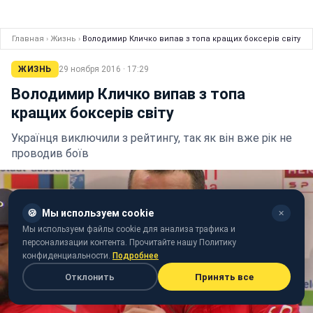
Главная
›
Жизнь
›
Володимир Кличко випав з топа кращих боксерів світу
ЖИЗНЬ
29 ноября 2016 · 17:29
Володимир Кличко випав з топа
кращих боксерів світу
Українця виключили з рейтингу, так як він вже рік не
проводив боїв
🍪
Мы используем cookie
✕
Мы используем файлы cookie для анализа трафика и
персонализации контента. Прочитайте нашу Политику
конфиденциальности.
Подробнее
Отклонить
Принять все