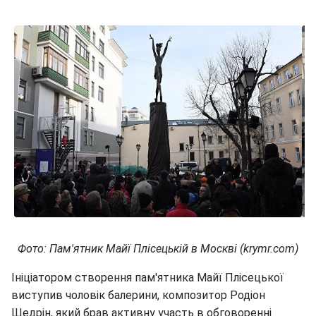
Фото: Пам'ятник Майї Плісецькій в Москві (krymr.com)
Ініціатором створення пам'ятника Майї Плісецької
виступив чоловік балерини, композитор Родіон
Щедрін, який брав активну участь в обговоренні