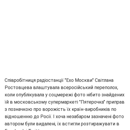
Співробітниця радіостанції "Ехо Москви" Світлана
Ростовцева влаштувала всеросійський переполох,
коли опублікувала у соцмережі фото нібито знайдених
їй в московському супермаркеті "Пятерочка" приправ
з позначкою про ворожість їх країн-виробників по
відношенню до Росії. І хоча незабаром зазначені фото
автором були видалені, їх встигли розтиражувати в