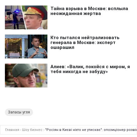
Запасы угля
Главная
›
Шоу бизнес
›
"Росіян в Києві ніхто не утискає": опозиціонер роз