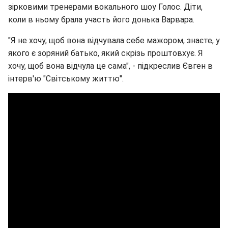
зірковими тренерами вокального шоу Голос. Діти,
коли в ньому брала участь його донька Варвара.
"Я не хочу, щоб вона відчувала себе мажором, знаєте, у
якого є зоряний батько, який скрізь проштовхує. Я
хочу, щоб вона відчула це сама", - підкреслив Євген в
інтерв'ю "Світському життю".