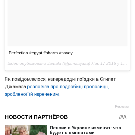
Perfection #egypt #sharm #savoy
Відео опубліковано Jamala (@jamalajaaa)
Лис 17 2016 у 12:25 PST
Як повідомлялося, напередодні поїздки в Єгипет
Джамала
розповіла про подробиці пропозиції,
зробленої їй нареченим.