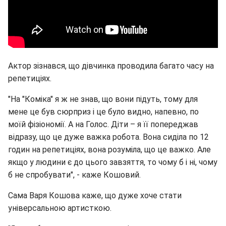
Актор зізнався, що дівчинка проводила багато часу на
репетиціях.
"На "Коміка" я ж не знав, що вони підуть, тому для
мене це був сюрприз і це було видно, напевно, по
моїй фізіономії. А на Голос. Діти – я її попереджав
відразу, що це дуже важка робота. Вона сиділа по 12
годин на репетиціях, вона розуміла, що це важко. Але
якщо у людини є до цього завзяття, то чому б і ні, чому
б не спробувати", - каже Кошовий.
Сама Варя Кошова каже, що дуже хоче стати
універсальною артисткою.