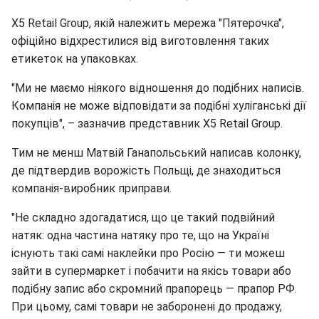
X5 Retail Group, якій належить мережа "Пятерочка",
офіційно відхрестилися від виготовлення таких
етикеток на упаковках.
"Ми не маємо ніякого відношення до подібних написів.
Компанія не може відповідати за подібні хуліганські дії
покупців", – зазначив представник Х5 Retail Group.
Тим не менш Матвій Ганапольський написав колонку,
де підтвердив ворожість Польщі, де знаходиться
компанія-виробник приправи.
"Не складно здогадатися, що це такий подвійний
натяк: одна частина натяку про те, що на Україні
існують такі самі наклейки про Росію — ти можеш
зайти в супермаркет і побачити на якісь товари або
подібну запис або скромний прапорець — прапор РФ.
При цьому, самі товари не заборонені до продажу,