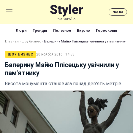
rbc.ua
Люди
Тренды
Полезное
Вкусно
Гороскопы
Главная
›
Шоу бизнес
›
Балерину Майю Плісецьку увічнили у пам'ятнику
ШОУ БИЗНЕС
20 ноября 2016 · 14:58
Балерину Майю Плісецьку увічнили у
пам'ятнику
Висота монумента становила понад дев'ять метрів