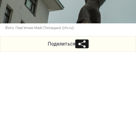
Фото: Пам'ятник Майї Плісецької (ntv.ru)
Поделиться