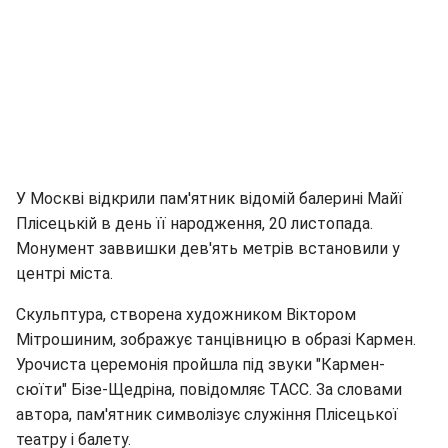
У Москві відкрили пам'ятник відомій балерині Майї
Плісецькій в день її народження, 20 листопада.
Монумент заввишки дев'ять метрів встановили у
центрі міста.
Скульптура, створена художником Віктором
Мітрошиним, зображує танцівницю в образі Кармен.
Урочиста церемонія пройшла під звуки "Кармен-
сюїти" Бізе-Щедріна, повідомляє ТАСС. За словами
автора, пам'ятник символізує служіння Плісецької
театру і балету.