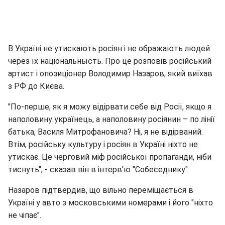
В Україні не утискають росіян і не ображають людей
через їх національнысть. Про це розповів російський
артист і опозиціонер Володимир Назаров, який виїхав
з РФ до Києва.
"По-перше, як я можу відірвати себе від Росії, якщо я
наполовину українець, а наполовину росіянин – по лінії
батька, Василя Митрофановича? Ні, я не відірваний.
Втім, російську культуру і росіян в Україні ніхто не
утискає. Це черговий міф російської пропаганди, ніби
тиснуть", - сказав він в інтерв'ю "Собеседнику".
Назаров підтвердив, що вільно переміщається в
Україні у авто з московськими номерами і його "ніхто
не чіпає".