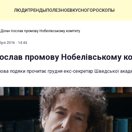
ЛЮДИ
ТРЕНДЫ
ПОЛЕЗНОЕ
ВКУСНО
ГОРОСКОПЫ
 Ділан послав промову Нобелівському комітету
ря 2016 · 14:44
послав промову Нобелівському ко
лова подяки прочитає грудня екс-секретар Шведської акад