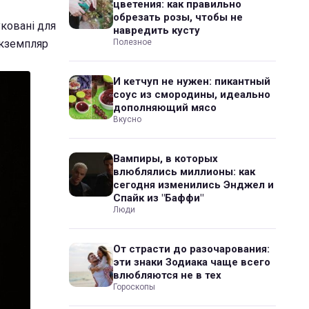
цветения: как правильно
обрезать розы, чтобы не
уковані для
навредить кусту
 екземпляр
Полезное
И кетчуп не нужен: пикантный
соус из смородины, идеально
дополняющий мясо
Вкусно
Вампиры, в которых
влюблялись миллионы: как
сегодня изменились Энджел и
Спайк из "Баффи"
Люди
От страсти до разочарования:
эти знаки Зодиака чаще всего
влюбляются не в тех
Гороскопы