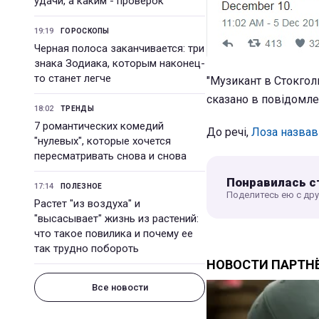
удачи, а каким - проверок
19:19
ГОРОСКОПЫ
Черная полоса заканчивается: три
знака Зодиака, которым наконец-
то станет легче
"Музикант в Стокгол
сказано в повідомле
18:02
ТРЕНДЫ
7 романтических комедий
До речі,
Лоза назвав
"нулевых", которые хочется
пересматривать снова и снова
Понравилась с
17:14
ПОЛЕЗНОЕ
Поделитесь ею с др
Растет "из воздуха" и
"высасывает" жизнь из растений:
что такое повилика и почему ее
так трудно побороть
Все новости