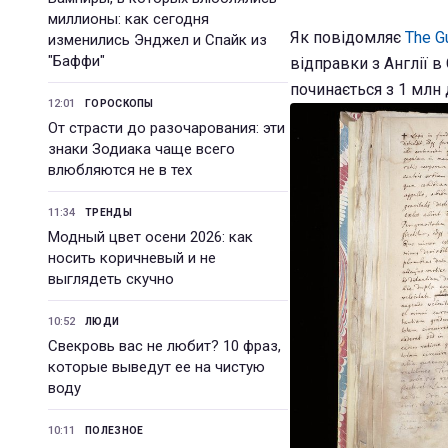
миллионы: как сегодня
Як повідомляє
The G
изменились Энджел и Спайк из
"Баффи"
відправки з Англії в
починається з 1 млн 
12:01
ГОРОСКОПЫ
От страсти до разочарования: эти
знаки Зодиака чаще всего
влюбляются не в тех
11:34
ТРЕНДЫ
Модный цвет осени 2026: как
носить коричневый и не
выглядеть скучно
10:52
ЛЮДИ
Свекровь вас не любит? 10 фраз,
которые выведут ее на чистую
воду
10:11
ПОЛЕЗНОЕ