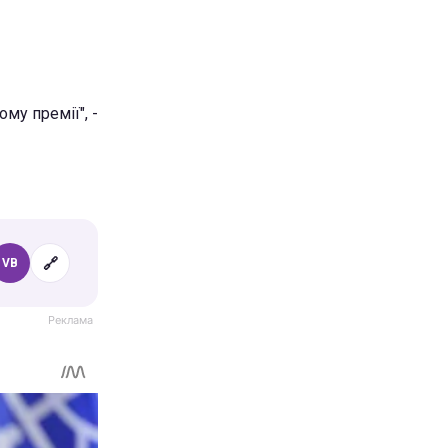
му премії", -
🔗
VB