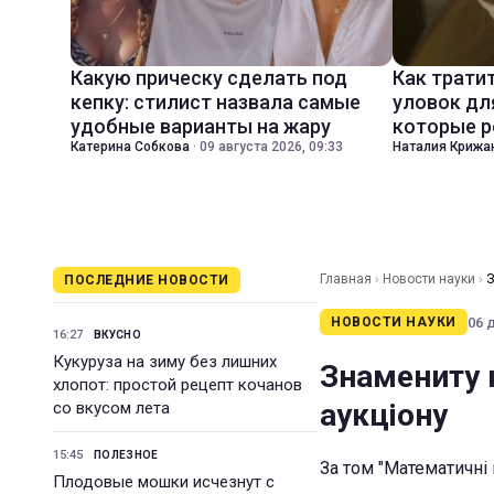
Какую прическу сделать под
Как трати
кепку: стилист назвала самые
уловок дл
удобные варианты на жару
которые р
Катерина Собкова
·
09 августа 2026, 09:33
Наталия Крижа
Главная
›
Новости науки
›
З
ПОСЛЕДНИЕ НОВОСТИ
06 
НОВОСТИ НАУКИ
16:27
ВКУСНО
Кукуруза на зиму без лишних
Знамениту 
хлопот: простой рецепт кочанов
аукціону
со вкусом лета
15:45
ПОЛЕЗНОЕ
За том "Математичні 
Плодовые мошки исчезнут с