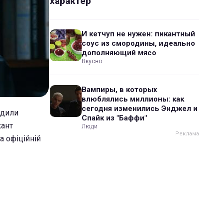
характер
И кетчуп не нужен: пикантный
соус из смородины, идеально
дополняющий мясо
Вкусно
Вампиры, в которых
влюблялись миллионы: как
сегодня изменились Энджел и
удили
Спайк из "Баффи"
кант
Люди
а офіційній