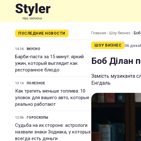
Главная
›
Шоу бизнес
›
Боб
ПОСЛЕДНИЕ НОВОСТИ
06 декаб
ШОУ БИЗНЕС
14:34
ВКУСНО
Барби-паста за 15 минут: яркий
Боб Ділан 
ужин, который выглядит как
ресторанное блюдо
Замість музиканта с
Енгдаль
13:14
ПОЛЕЗНОЕ
Как тратить меньше топлива: 10
уловок для вашего авто, которые
реально работают
12:06
ГОРОСКОПЫ
Судьба на их стороне: астрологи
назвали знаки Зодиака, у которых
всегда есть деньги