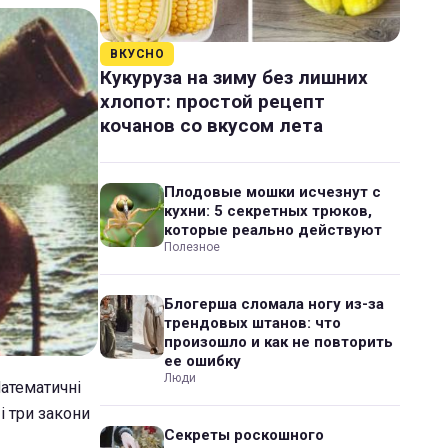
ВКУСНО
Кукуруза на зиму без лишних
хлопот: простой рецепт
кочанов со вкусом лета
Плодовые мошки исчезнут с
кухни: 5 секретных трюков,
которые реально действуют
Полезное
Блогерша сломала ногу из-за
трендовых штанов: что
произошло и как не повторить
ее ошибку
Люди
атематичні
і три закони
Секреты роскошного