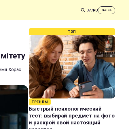
UA
/
RU
rbc.ua
ТОП
мітету
емії Хорас
ТРЕНДЫ
Быстрый психологический
тест: выбирай предмет на фото
и раскрой свой настоящий