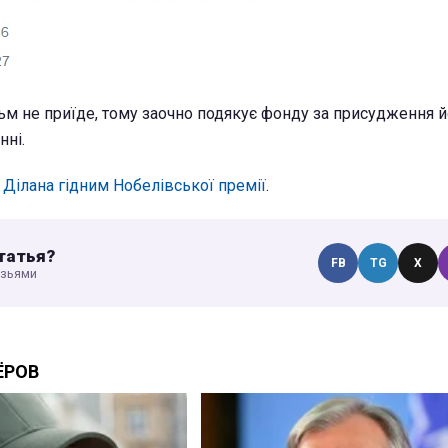
ьм не приїде, тому заочно подякує фонду за присудження йо
нні.
 Ділана гідним Нобелівської премії
.
татья?
FB
TG
X
узьями