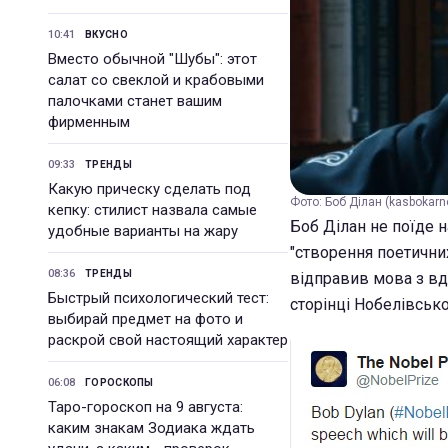
10:41
ВКУСНО
Вместо обычной "Шубы": этот
салат со свеклой и крабовыми
палочками станет вашим
фирменным
09:33
ТРЕНДЫ
Какую прическу сделать под
Фото: Боб Ділан (kasbokarne
кепку: стилист назвала самые
Боб Ділан не поїде 
удобные варианты на жару
"створення поетичних
08:36
ТРЕНДЫ
відправив мова з вдя
Быстрый психологический тест:
сторінці Нобелівсько
выбирай предмет на фото и
раскрой свой настоящий характер
06:08
ГОРОСКОПЫ
Таро-гороскоп на 9 августа:
каким знакам Зодиака ждать