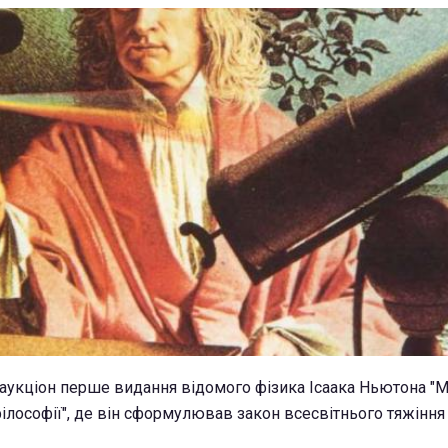
аукціон перше видання відомого фізика Ісаака Ньютона "М
ілософії", де він сформулював закон всесвітнього тяжіння 