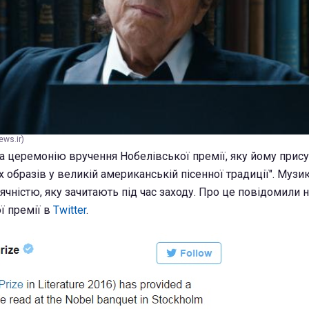
ws.ir)
на церемонію вручення Нобелівської премії, яку йому прис
 образів у великій американській пісенної традиції". Музи
чністю, яку зачитають під час заходу. Про це повідомили н
ї премії в
Twitter
.