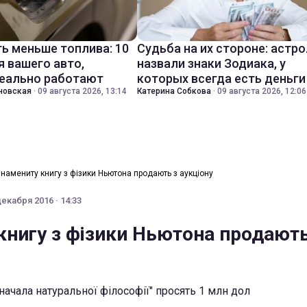
ть меньше топлива: 10
Судьба на их стороне: астр
я вашего авто,
назвали знаки Зодиака, у
еально работают
которых всегда есть деньги
новская
·
09 августа 2026, 13:14
Катерина Собкова
·
09 августа 2026, 12:06
намениту книгу з фізики Ньютона продають з аукціону
декабря 2016 · 14:33
книгу з фізики Ньютона продають
начала натуральної філософії" просять 1 млн дол