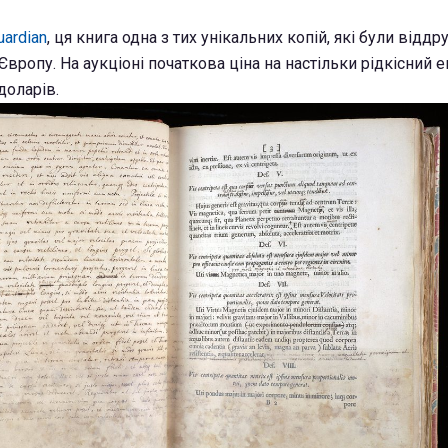
uardian
, ця книга одна з тих унікальних копій, які були віддр
 Європу. На аукціоні початкова ціна на настільки рідкісний
доларів.