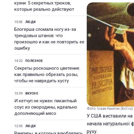
кухни: 5 секретных трюков,
которые реально действуют
15:03
ЛЮДИ
Блогерша сломала ногу из-за
трендовых штанов: что
произошло и как не повторить ее
ошибку
14:22
ПОЛЕЗНОЕ
Секреты роскошного цветения:
как правильно обрезать розы,
чтобы не навредить кусту
13:39
ВКУСНО
И кетчуп не нужен: пикантный
соус из смородины, идеально
Фото: Ісаак Ньютон (kicl.ru)
дополняющий мясо
У США виставили на 
начала натуральної ф
12:55
ЛЮДИ
руху.
Вампиры, в которых влюблялись