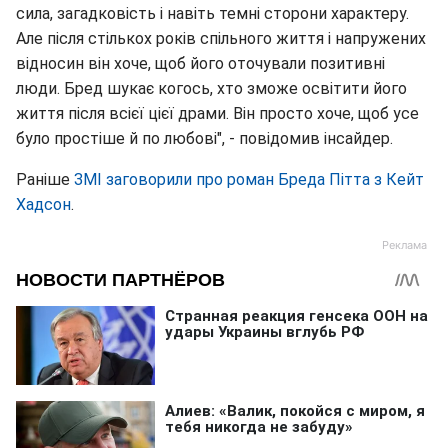
сила, загадковість і навіть темні сторони характеру.
Але після стількох років спільного життя і напружених
відносин він хоче, щоб його оточували позитивні
люди. Бред шукає когось, хто зможе освітити його
життя після всієї цієї драми. Він просто хоче, щоб усе
було простіше й по любові", - повідомив інсайдер.
Раніше
ЗМІ заговорили про роман Бреда Пітта з Кейт
Хадсон
.