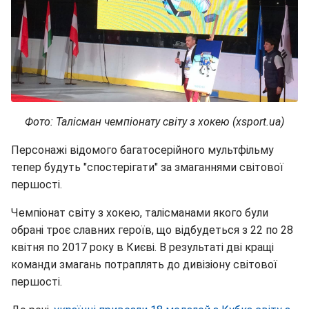
Фото: Талісман чемпіонату світу з хокею (xsport.ua)
Персонажі відомого багатосерійного мультфільму
тепер будуть "спостерігати" за змаганнями світової
першості.
Чемпіонат світу з хокею, талісманами якого були
обрані троє славних героїв, що відбудеться з 22 по 28
квітня по 2017 року в Києві. В результаті дві кращі
команди змагань потраплять до дивізіону світової
першості.