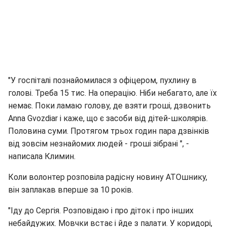
"У госпіталі познайомилася з офіцером, пухлину в
голові. Треба 15 тис. На операцію. Ніби небагато, але їх
немає. Поки ламаю голову, де взяти гроші, дзвонить
Anna Gvozdiar і каже, що є засоби від дітей-школярів.
Половина суми. Протягом трьох годин пара дзвінків
від зовсім незнайомих людей - гроші зібрані ", -
написала Климин.
Коли волонтер розповіла радісну новину АТОшнику,
він заплакав вперше за 10 років.
"Іду до Сергія. Розповідаю і про діток і про інших
небайдужих. Мовчки встає і йде з палати. У коридорі,