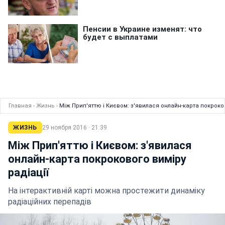
Главная
›
Жизнь
›
Між Прип'яттю і Києвом: з'явилася онлайн-карта покроков
ЖИЗНЬ
29 ноября 2016 · 21:39
Між Прип'яттю і Києвом: з'явилася
онлайн-карта покрокового виміру
радіації
На інтерактивній карті можна простежити динаміку
радіаційних перепадів