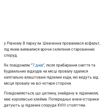
у Рівному В парку ім. Шевченка провалився асфальт,
під яким виявилися арочні склепіння старовинних
споруд.
Як повідомляє "
7 днів
", після прибирання сміття та
будівельних відходів на місці провалу здалися
капітально влаштовані підземні ходи, які ведуть від
місця провалу на всі чотири сторони.
Повідомляється, що цеглину, знайдену в підземеллі,
має королівські клейма. Попередньо вчені-історики
датують ці підземні споруди ХVIII століттям.