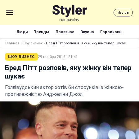
rbc.ua
Люди
Тренды
Полезное
Вкусно
Гороскопы
Главная
›
Шоу бизнес
›
Бред Пітт розповів, яку жінку він тепер шукає
ШОУ БИЗНЕС
29 ноября 2016 · 21:41
Бред Пітт розповів, яку жінку він тепер
шукає
Голлівудський актор хотів би стосунків із жінкою-
протилежністю Анджеліни Джолі