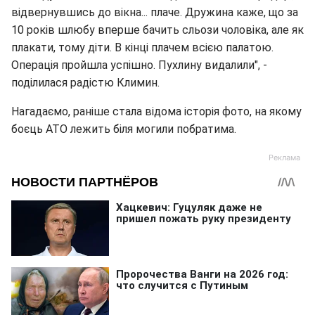
відвернувшись до вікна... плаче. Дружина каже, що за
10 років шлюбу вперше бачить сльози чоловіка, але як
плакати, тому діти. В кінці плачем всією палатою.
Операція пройшла успішно. Пухлину видалили", -
поділилася радістю Климин.
Нагадаємо, раніше стала відома історія фото, на якому
боєць АТО лежить біля могили побратима.