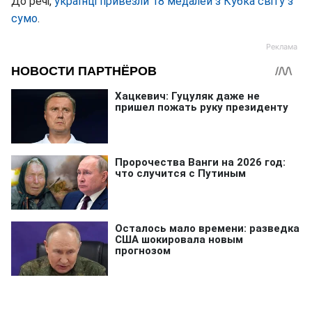
До речі,
українці привезли 18 медалей з Кубка світу з
сумо
.