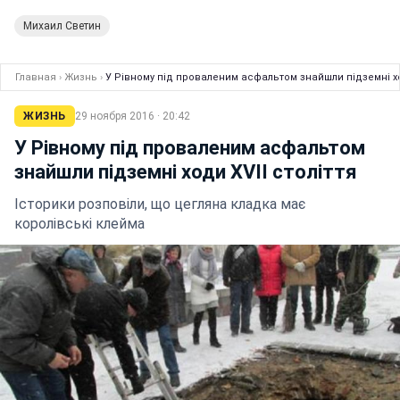
Михаил Светин
Главная
›
Жизнь
›
У Рівному під проваленим асфальтом знайшли підземні ход
ЖИЗНЬ
29 ноября 2016 · 20:42
У Рівному під проваленим асфальтом
знайшли підземні ходи ХVII століття
Історики розповіли, що цегляна кладка має
королівські клейма