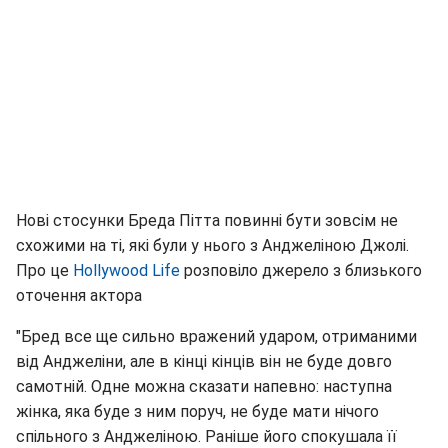
Нові стосунки Бреда Пітта повинні бути зовсім не
схожими на ті, які були у нього з Анджеліною Джолі.
Про це
Hollywood Life
розповіло джерело з близького
оточення актора
"Бред все ще сильно вражений ударом, отриманими
від Анджеліни, але в кінці кінців він не буде довго
самотній. Одне можна сказати напевно: наступна
жінка, яка буде з ним поруч, не буде мати нічого
спільного з Анджеліною. Раніше його спокушала її