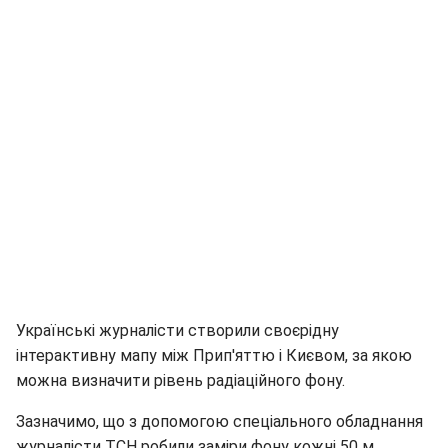
Українські журналісти створили своєрідну
інтерактивну мапу між Прип'яттю і Києвом, за якою
можна визначити рівень радіаційного фону.
Зазначимо, що з допомогою спеціального обладнання
журналісти ТСН робили заміри фону кожні 50 м.