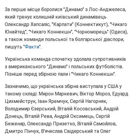
За перше місце боролися "Динамо" з Лос-Анджелеса,
який тренує колишній київський динамівець
Олександр Хапсаліс, "Карпати" (Коннектикут), "Чикаго
Юнайтед", "Чикаго Коннекшн", "Чорноморець" (Одеса),
а також команди польської та болгарської діаспори,
пишуть "
Факти
".
Українська команда спочатку здолала супротивників
з американського "Динамо" і польських футболістів.
Пізніше перед збірною пали і "Чикаго Коннекшн".
Зазначимо, що українська збірна виступала у США у
такому складі: Мирон Маркевич, Віктор Мороз, Едуард
Цихмейструк, Іван Яремчук, Сергій Нагорняк,
Володимир Єзерський, Віталій Косовський, Андрій
Донець, Віталій Рева, Андрій Оксимець, Сергій
Беженар, Олександр Призетко, Віталій Самойлов,
Дмитро Пінчук, В'ячеслав Свідерський та Олег