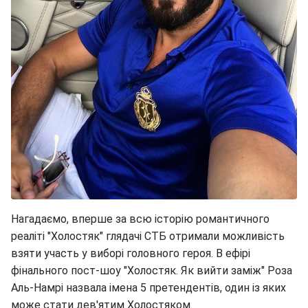
Нагадаємо, вперше за всю історію романтичного
реаліті "Холостяк" глядачі СТБ отримали можливість
взяти участь у виборі головного героя. В ефірі
фінального пост-шоу "Холостяк. Як вийти заміж" Роза
Аль-Намрі назвала імена 5 претендентів, один із яких
може стати дев'ятим Холостяком.