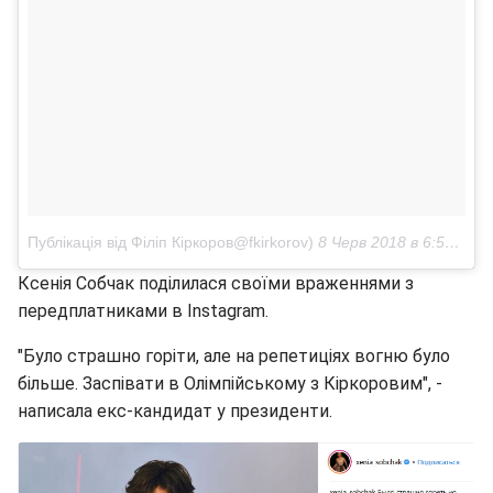
Публікація від Філіп Кіркоров@fkirkorov)
8 Черв 2018 в 6:57 PDT
Ксенія Собчак поділилася своїми враженнями з
передплатниками в Instagram.
"Було страшно горіти, але на репетиціях вогню було
більше. Заспівати в Олімпійському з Кіркоровим", -
написала екс-кандидат у президенти.