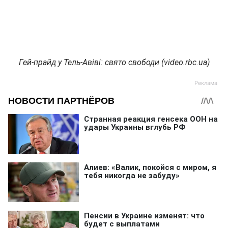
Гей-прайд у Тель-Авіві: свято свободи (video.rbc.ua)