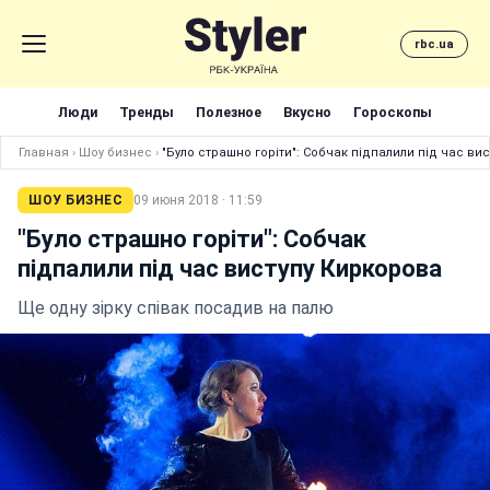
rbc.ua
Люди
Тренды
Полезное
Вкусно
Гороскопы
Главная
›
Шоу бизнес
›
"Було страшно горіти": Собчак підпалили під час ви
ШОУ БИЗНЕС
09 июня 2018 · 11:59
"Було страшно горіти": Собчак
підпалили під час виступу Киркорова
Ще одну зірку співак посадив на палю