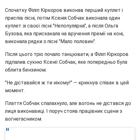
Спочатку Філіп Кіркоров виконав перший куплет і
приспів пісні, потім Ксенія Собчак виконала один
куплет зі своєї пісні "Непопулярна", а після Ольга
Бузова, яка прискакала на вручення премії на коні,
виконала рядки з пісні "Мало половин".
Після цього тріо почало танцювати, а Філіп Кіркоров
підпалив сукню Ксенії Собчак, яке попередньо була
облита бензином.
"Не діставайся ж ти нікому!" — крикнув співак в цей
момент.
Плаття Собчак спалахнуло, але вогонь не дістався до
лиця виконавиці. І поруч стояв працівник сцени з
вогнегасником.