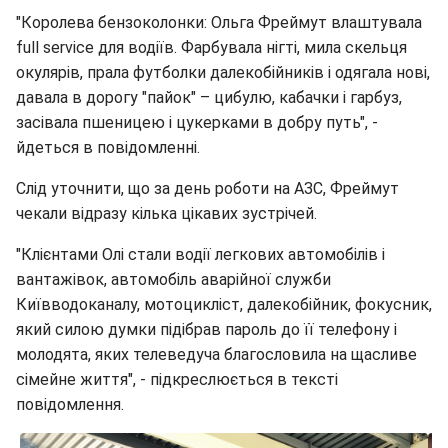
"Королева бензоколонки: Ольга Фреймут влаштувала
full service для водіїв. Фарбувала нігті, мила скельця
окулярів, прала футболки далекобійників і одягала нові,
давала в дорогу "пайок" – цибулю, кабачки і гарбуз,
засівала пшеницею і цукерками в добру путь", -
йдеться в повідомленні.
Слід уточнити, що за день роботи на АЗС, Фреймут
чекали відразу кілька цікавих зустрічей.
"Клієнтами Олі стали водії легкових автомобілів і
вантажівок, автомобіль аварійної служби
Київводоканалу, мотоцикліст, далекобійник, фокусник,
який силою думки підібрав пароль до її телефону і
молодята, яких телеведуча благословила на щасливе
сімейне життя", - підкреслюється в тексті
повідомлення.