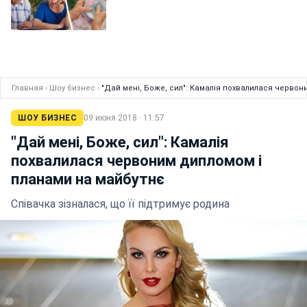
Главная
›
Шоу бизнес
›
"Дай мені, Боже, сил": Камалія похвалилася червон
ШОУ БИЗНЕС
09 июня 2018 · 11:57
"Дай мені, Боже, сил": Камалія
похвалилася червоним дипломом і
планами на майбутнє
Співачка зізналася, що її підтримує родина