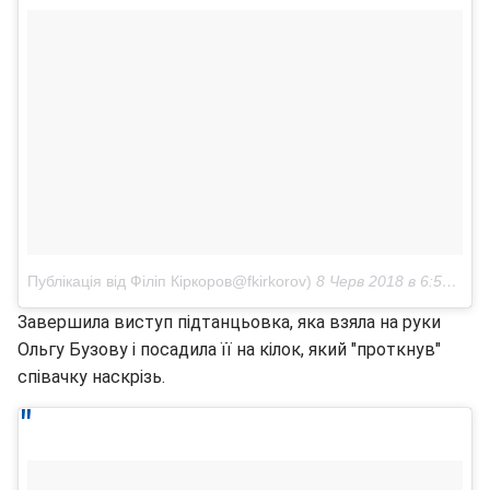
Публікація від Філіп Кіркоров@fkirkorov)
8 Черв 2018 в 6:53 PDT
Завершила виступ підтанцьовка, яка взяла на руки
Ольгу Бузову і посадила її на кілок, який "проткнув"
співачку наскрізь.