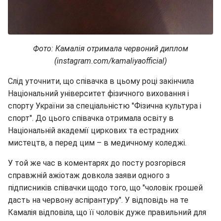
Фото: Камалія отримала червоний диплом
(instagram.com/kamaliyaofficial)
Слід уточнити, що співачка в цьому році закінчила
Національний університет фізичного виховання і
спорту України за спеціальністю "Фізична культура і
спорт". До цього співачка отримала освіту в
Національній академії циркових та естрадних
мистецтв, а перед цим – в медичному коледжі.
У той же час в коментарях до посту розгорівся
справжній ажіотаж довкола заяви одного з
підписників співачки щодо того, що "чоловік грошей
дасть на червону аспірантуру". У відповідь на те
Камалія відповіла, що її чоловік дуже правильний для