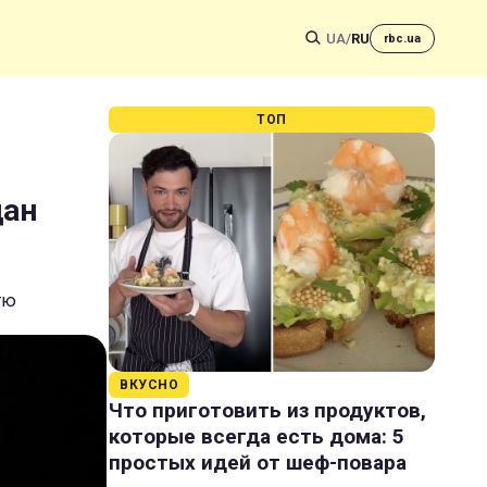
UA
/
RU
rbc.ua
м
ТОП
дан
тю
ВКУСНО
Что приготовить из продуктов,
которые всегда есть дома: 5
простых идей от шеф-повара