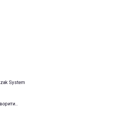
ozak System
ворити...