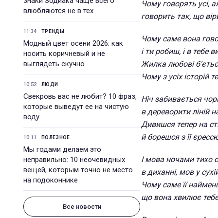
знаки Зодиака чаще всего
Чому говорять усі, а
влюбляются не в тех
говорить так, що вір
11:34
ТРЕНДЫ
Чому саме вона говор
Модный цвет осени 2026: как
і ти робиш, і в тебе 
носить коричневый и не
выглядеть скучно
Жилка любові б’єтьс
Чому з усіх історій т
10:52
ЛЮДИ
Свекровь вас не любит? 10 фраз,
Ніч забивається чо
которые выведут ее на чистую
в дереворити ліній на
воду
Дивишся тепер на ст
й борешся з її єрессю
10:11
ПОЛЕЗНОЕ
Мы годами делаем это
І мова ночами тихо с
неправильно: 10 неочевидных
вещей, которым точно не место
в диханні, мов у сухі
на подоконнике
Чому саме її наймен
що вона хвилює тебе
Все новости