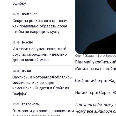
ошибку
14:22
ПОЛЕЗНОЕ
Секреты роскошного цветения:
как правильно обрезать розы,
чтобы не навредить кусту
13:39
ВКУСНО
И кетчуп не нужен: пикантный
соус из смородины, идеально
Сергій Жадан (фото: faceb
дополняющий мясо
Відомий український 
з'явилося на офіційн
12:55
ЛЮДИ
Вампиры, в которых влюблялись
Свій новий вірш Жад
миллионы: как сегодня
изменились Энджел и Спайк из
Новий вірш Сергія Ж
"Баффи"
І питаєш себе: чому 
12:01
ГОРОСКОПЫ
От страсти до разочарования: эти
Чому все зійшлося с