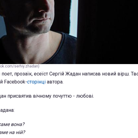
ook.com/serhiy.zhadan)
поет, прозаїк, есеїст Сергій Жадан написав новий вірш. Тв
ій Facebook-
сторінці
автора.
ан присвятив вічному почуттю - любові.
адана:
саме вона?
аме на ній?