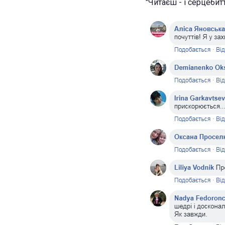
"Читаєш - і серцебит