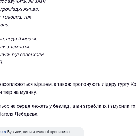
ос звучить, як знак.
 громіздкі жнива.
є, говориш так,
лова.
а, води й мости.
ли з темноти.
ись від своєї ходи.
й.
захоплюються віршем, а також пропонують лідеру гурту K
 твір на музику.
тьох на серце лежать у безладі, а ви згребли їх і змусили го
 Наталя Лебедєва.