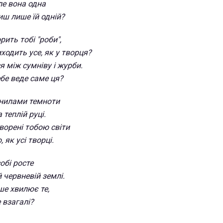
ле вона одна
иш лише їй одній?
ить тобі "роби",
виходить усе, як у творця?
я між сумніву і журби.
ебе веде саме ця?
рнилами темноти
 теплій руці.
ворені тобою світи
, як усі творці.
обі росте
й червневій землі.
ше хвилює те,
 взагалі?