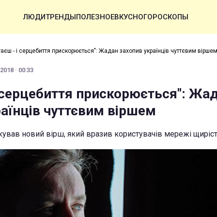
ЛЮДИ
ТРЕНДЫ
ПОЛЕЗНОЕ
ВКУСНО
ГОРОСКОПЫ
таєш - і серцебиття прискорюється": Жадан захопив українців чуттєвим вірше
2018 · 00:33
і серцебиття прискорюється": Жа
раїнців чуттєвим віршем
кував новий вірш, який вразив користувачів мережі щиріс