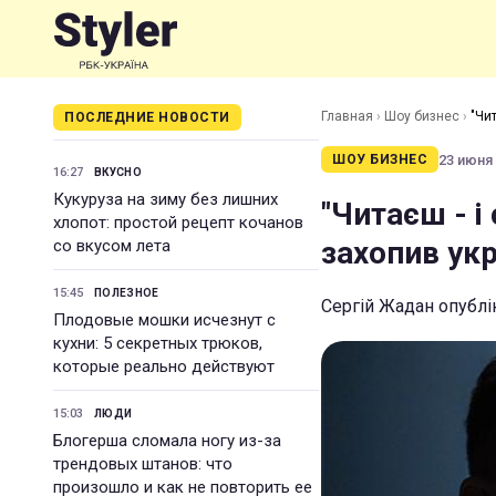
Главная
›
Шоу бизнес
›
"Чи
ПОСЛЕДНИЕ НОВОСТИ
23 июня 
ШОУ БИЗНЕС
16:27
ВКУСНО
Кукуруза на зиму без лишних
"Читаєш - 
хлопот: простой рецепт кочанов
захопив ук
со вкусом лета
15:45
ПОЛЕЗНОЕ
Сергій Жадан опублі
Плодовые мошки исчезнут с
кухни: 5 секретных трюков,
которые реально действуют
15:03
ЛЮДИ
Блогерша сломала ногу из-за
трендовых штанов: что
произошло и как не повторить ее