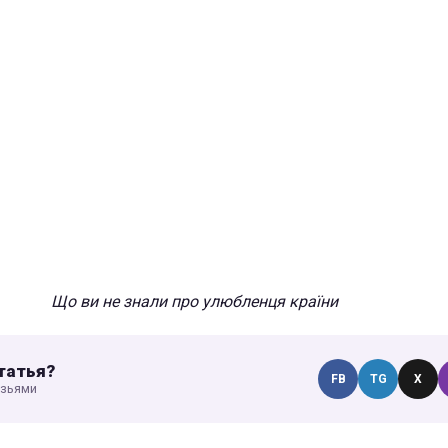
Що ви не знали про улюбленця країни
татья?
FB
TG
X
узьями