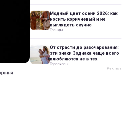
Модный цвет осени 2026: как
носить коричневый и не
выглядеть скучно
Тренды
От страсти до разочарования:
эти знаки Зодиака чаще всего
влюбляются не в тех
Гороскопы
оріння