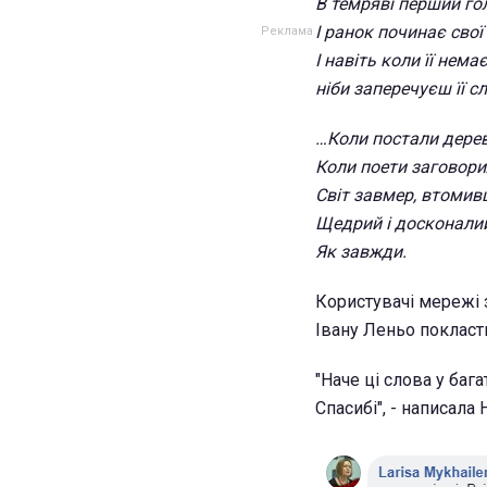
В темряві перший гол
І ранок починає свої
І навіть коли її нема
ніби заперечуєш її с
…Коли постали дерев
Коли поети заговори
Світ завмер, втомивш
Щедрий і досконали
Як завжди.
Користувачі мережі 
Івану Леньо покласти
"Наче ці слова у бага
Спасибі", - написала