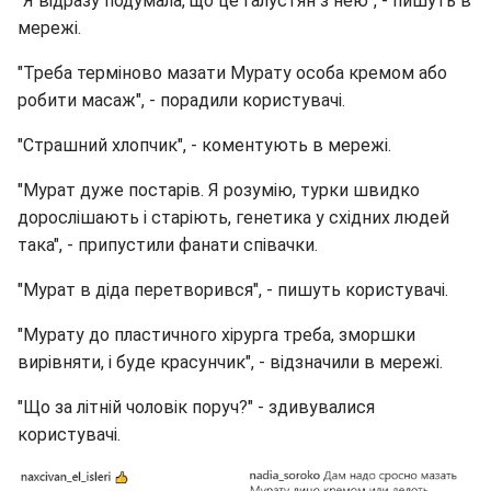
"Я відразу подумала, що це Галустян з нею", - пишуть в
мережі.
"Треба терміново мазати Мурату особа кремом або
робити масаж", - порадили користувачі.
"Страшний хлопчик", - коментують в мережі.
"Мурат дуже постарів. Я розумію, турки швидко
дорослішають і старіють, генетика у східних людей
така", - припустили фанати співачки.
"Мурат в діда перетворився", - пишуть користувачі.
"Мурату до пластичного хірурга треба, зморшки
вирівняти, і буде красунчик", - відзначили в мережі.
"Що за літній чоловік поруч?" - здивувалися
користувачі.