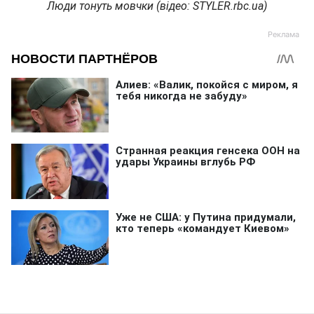
Люди тонуть мовчки (відео: STYLER.rbc.ua)