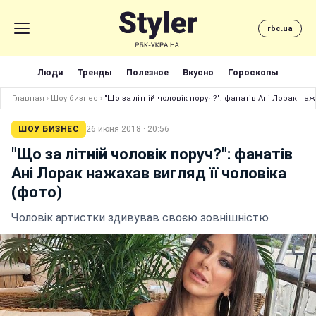
rbc.ua
Люди
Тренды
Полезное
Вкусно
Гороскопы
Главная
›
Шоу бизнес
›
"Що за літній чоловік поруч?": фанатів Ані Лорак наж
ШОУ БИЗНЕС
26 июня 2018 · 20:56
"Що за літній чоловік поруч?": фанатів
Ані Лорак нажахав вигляд її чоловіка
(фото)
Чоловік артистки здивував своєю зовнішністю