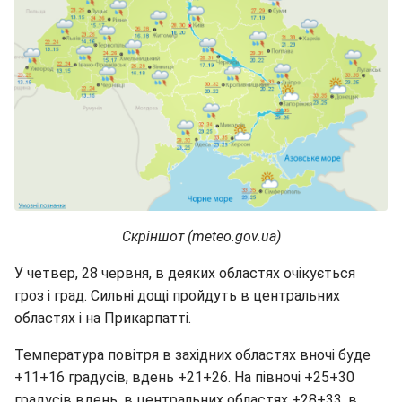
Скріншот (meteo.gov.ua)
У четвер, 28 червня, в деяких областях очікується
гроз і град. Сильні дощі пройдуть в центральних
областях і на Прикарпатті.
Температура повітря в західних областях вночі буде
+11+16 градусів, вдень +21+26. На півночі +25+30
градусів вдень, в центральних областях +28+33, в