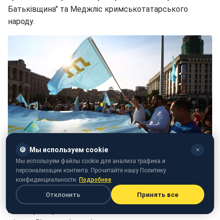
Батьківщина" та Меджліс кримськотатарського
народу.
🍪
Мы используем cookie
✕
Мы используем файлы cookie для анализа трафика и
персонализации контента. Прочитайте нашу Политику
Фото: РБК-Україна
конфиденциальности.
Подробнее
Отклонить
Принять все
На Майдані Незалежності, куди прибули учасники ходи
і автопробігу, близько 19:00 почався запланований