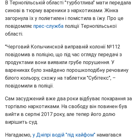
В Тернопільській області "турботлива" мати передала
синові в тюрму вареники з наркотиками. Жінка
загорнула їх у поліетилен і помістила в їжу. Про це
повідомляє
прес-служба
поліції Тернопільської
області.
"Черговий Копычинской виправній колонії №112
повідомив в поліцію, що під час огляду передачі з
продуктами вони виявили грубе порушення. У
варениках було знайдено порошкоподібну речовину
білого кольору, схожу на таблетки "Субітекс", –
повідомили в поліції.
Сам засуджений вже два роки відбуває покарання за
торгівлю наркотиками. На свободу він повинен був
вийти в серпні 2017 року, але тепер його долю
вирішить суд.
Нагадаємо,
у Дніпрі водій "під кайфом"
намагався