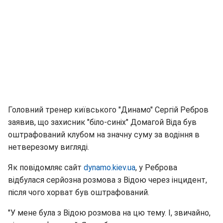
Головний тренер київського "Динамо" Сергій Ребров
заявив, що захисник "біло-синіх" Домагой Віда був
оштрафований клубом на значну суму за водіння в
нетверезому вигляді.
Як повідомляє сайт
dynamo.kiev.ua
, у Реброва
відбулася серйозна розмова з Відою через інцидент,
після чого хорват був оштрафований.
"У мене була з Відою розмова на цю тему. І, звичайно,