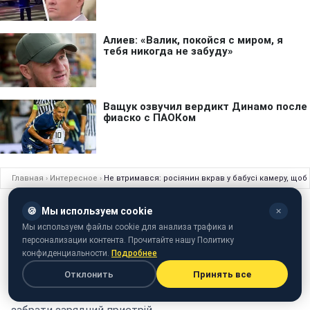
Главная
›
Интересное
›
Не втримався: росіянин вкрав у бабусі камеру, щоб
ИНТЕРЕСНОЕ
18 ноября 2016 · 19:55
🍪
Мы используем cookie
✕
Мы используем файлы cookie для анализа трафика и
Не втримався: росіянин вкрав у бабусі
персонализации контента. Прочитайте нашу Политику
камеру, щоб стати видеоблогером, але
конфиденциальности.
Подробнее
пропив її
Отклонить
Принять все
Скористатися камерою він не зумів, оскільки забув