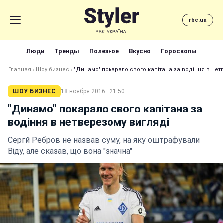
rbc.ua
Люди
Тренды
Полезное
Вкусно
Гороскопы
Главная
›
Шоу бизнес
›
"Динамо" покарало свого капітана за водіння в нет
ШОУ БИЗНЕС
18 ноября 2016 · 21:50
"Динамо" покарало свого капітана за
водіння в нетверезому вигляді
Сергй Ребров не назвав суму, на яку оштрафували
Віду, але сказав, що вона "значна"