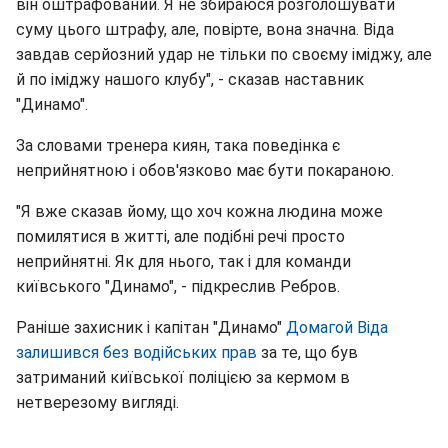
він оштрафований. Я не збираюся розголошувати
суму цього штрафу, але, повірте, вона значна. Віда
завдав серйозний удар не тільки по своєму іміджу, але
й по іміджу нашого клубу", - сказав наставник
"Динамо".
За словами тренера киян, така поведінка є
неприйнятною і обов'язково має бути покараною.
"Я вже сказав йому, що хоч кожна людина може
помилятися в житті, але подібні речі просто
неприйнятні. Як для нього, так і для команди
київського "Динамо", - підкреслив Ребров.
Раніше захисник і капітан "Динамо"
Домагой Віда
залишився без водійських прав
за те, що був
затриманий київської поліцією за кермом в
нетверезому вигляді.