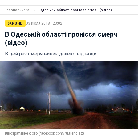
Главная
›
Жизнь
›
В Одеській області пронісся смерч (відео)
ЖИЗНЬ
03 июля 2018 · 23:02
В Одеській області пронісся смерч
(відео)
В цей раз смерч виник далеко від води
Ілюстративне фото (facebook.com/ru.trend.az)