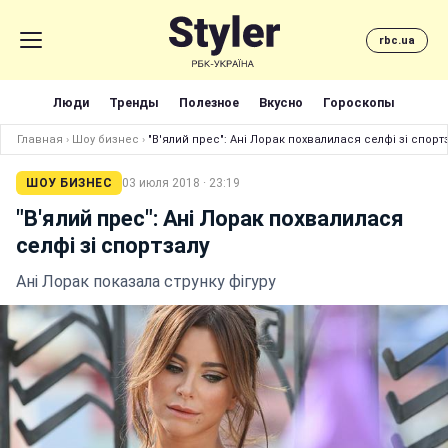
rbc.ua
Люди
Тренды
Полезное
Вкусно
Гороскопы
Главная
›
Шоу бизнес
›
"В'ялий прес": Ані Лорак похвалилася селфі зі спорт
ШОУ БИЗНЕС
03 июля 2018 · 23:19
"В'ялий прес": Ані Лорак похвалилася
селфі зі спортзалу
Ані Лорак показала струнку фігуру