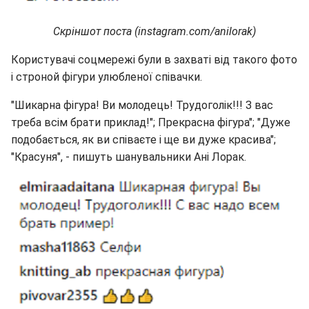
Скріншот поста (instagram.com/anilorak)
Користувачі соцмережі були в захваті від такого фото
і строной фігури улюбленої співачки.
"Шикарна фігура! Ви молодець! Трудоголік!!! З вас
треба всім брати приклад!"; Прекрасна фігура"; "Дуже
подобається, як ви співаєте і ще ви дуже красива";
"Красуня", - пишуть шанувальники Ані Лорак.