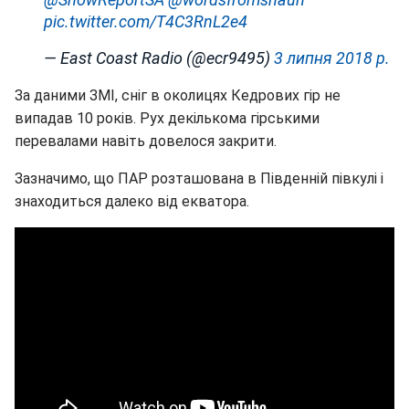
pic.twitter.com/T4C3RnL2e4
— East Coast Radio (@ecr9495)
3 липня 2018 р.
За даними ЗМІ, сніг в околицях Кедрових гір не
випадав 10 років. Рух декількома гірськими
перевалами навіть довелося закрити.
Зазначимо, що ПАР розташована в Південній півкулі і
знаходиться далеко від екватора.