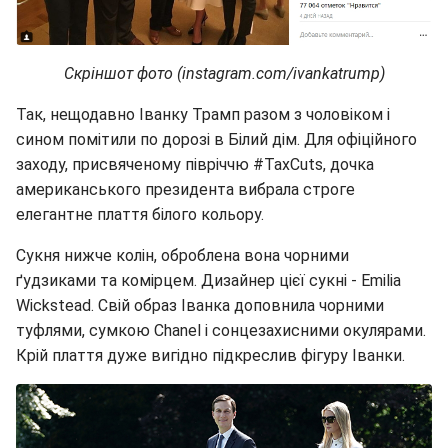
Скріншот фото (instagram.com/ivankatrump)
Так, нещодавно Іванку Трамп разом з чоловіком і
сином помітили по дорозі в Білий дім. Для офіційного
заходу, присвяченому півріччю #TaxCuts, дочка
американського президента вибрала строге
елегантне плаття білого кольору.
Сукня нижче колін, оброблена вона чорними
ґудзиками та комірцем. Дизайнер цієї сукні - Emilia
Wickstead. Свій образ Іванка доповнила чорними
туфлями, сумкою Chanel і сонцезахисними окулярами.
Крій плаття дуже вигідно підкреслив фігуру Іванки.