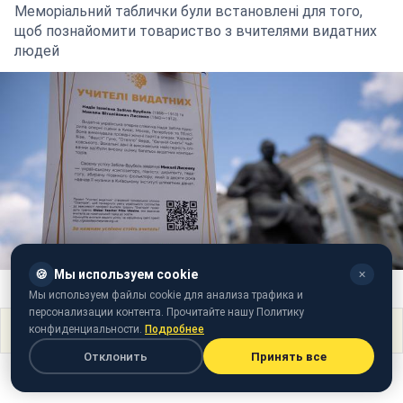
Меморіальний таблички були встановлені для того,
щоб познайомити товариство з вчителями видатних
людей
🍪
Мы используем cookie
✕
Фото: табличка з проекту "Вчителі видатних"
Мы используем файлы cookie для анализа трафика и
персонализации контента. Прочитайте нашу Политику
Поделиться
конфиденциальности.
Подробнее
Отклонить
Принять все