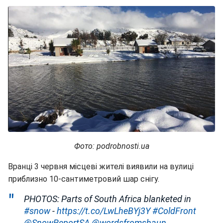
Фото: podrobnosti.ua
Вранці 3 червня місцеві жителі виявили на вулиці
приблизно 10-сантиметровий шар снігу.
PHOTOS: Parts of South Africa blanketed in
#snow
-
https://t.co/LwLheBYj3Y
#ColdFront
@SnowReportSA
@wordsfromshaun