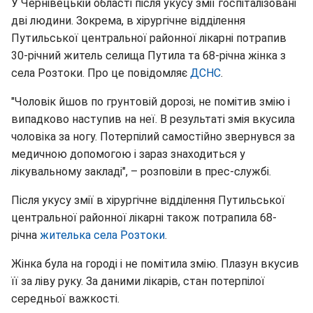
У Чернівецькій області після укусу змії госпіталізовані
дві людини. Зокрема, в хірургічне відділення
Путильської центральної районної лікарні потрапив
30-річний житель селища Путила та 68-річна жінка з
села Розтоки. Про це повідомляє
ДСНС
.
"Чоловік йшов по грунтовій дорозі, не помітив змію і
випадково наступив на неї. В результаті змія вкусила
чоловіка за ногу. Потерпілий самостійно звернувся за
медичною допомогою і зараз знаходиться у
лікувальному закладі", – розповіли в прес-службі.
Після укусу змії в хірургічне відділення Путильської
центральної районної лікарні також потрапила 68-
річна
жителька села Розтоки
.
Жінка була на городі і не помітила змію. Плазун вкусив
її за ліву руку. За даними лікарів, стан потерпілої
середньої важкості.