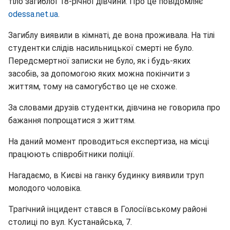
тіло загиблої 18-річної дівчини. Про це повідомляє
odessa.net.ua
.
Загиблу виявили в кімнаті, де вона проживала. На тілі
студентки слідів насильницької смерті не було.
Передсмертної записки не було, як і будь-яких
засобів, за допомогою яких можна покінчити з
життям, тому на самогубство це не схоже.
За словами друзів студентки, дівчина не говорила про
бажання попрощатися з життям.
На даний момент проводиться експертиза, на місці
працюють співробітники поліції.
Нагадаємо, в Києві на ганку будинку виявили труп
молодого чоловіка.
Трагічний інцидент стався в Голосіївському районі
столиці по вул. Кустанайська, 7.