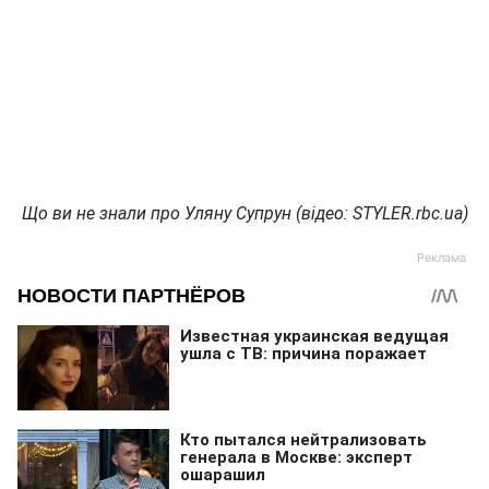
Що ви не знали про Уляну Супрун (відео: STYLER.rbc.ua)