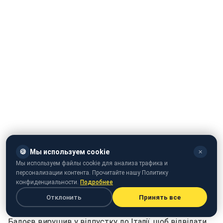
🍪
Мы используем cookie
✕
Мы используем файлы cookie для анализа трафика и
персонализации контента. Прочитайте нашу Политику
конфиденциальности.
Подробнее
Отклонить
Принять все
Відомий український режисер і кліпмейкер Алан
Бадоєв вирушив у відпустку до Італії, щоб відвідати