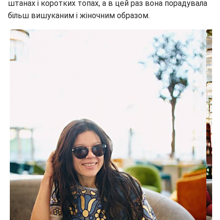
штанах і коротких топах, а в цей раз вона порадувала
більш вишуканим і жіночним образом.