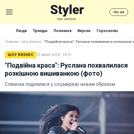
rbc.ua
Люди
Тренды
Полезное
Вкусно
Гороскопы
Главная
›
Шоу бизнес
›
"Подвійна краса": Руслана похвалилася розкішною
ШОУ БИЗНЕС
12 июня 2018 · 18:31
"Подвійна краса": Руслана похвалилася
розкішною вишиванкою (фото)
Співачка поділилася у соцмережі новим образом