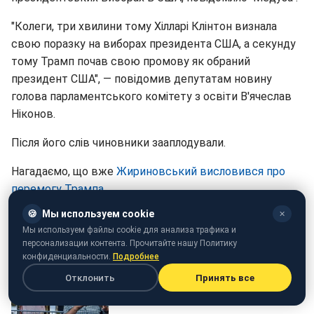
"Колеги, три хвилини тому Хілларі Клінтон визнала
свою поразку на виборах президента США, а секунду
тому Трамп почав свою промову як обраний
президент США", — повідомив депутатам новину
голова парламентського комітету з освіти В'ячеслав
Ніконов.
Після його слів чиновники зааплодували.
Нагадаємо, що вже
Жириновський висловився про
перемогу Трампа
.
🍪
Мы используем cookie
✕
Мы используем файлы cookie для анализа трафика и
персонализации контента. Прочитайте нашу Политику
конфиденциальности.
Подробнее
Отклонить
Принять все