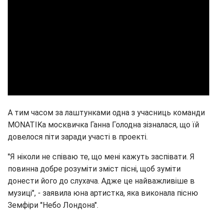
А тим часом за лаштунками одна з учасниць команди
MONATIKа москвичка Ганна Голодна зізналася, що їй
довелося піти заради участі в проекті.
"Я ніколи не співаю те, що мені кажуть заспівати. Я
повинна добре розуміти зміст пісні, щоб зуміти
донести його до слухача. Адже це найважливіше в
музиці", - заявила юна артистка, яка виконала пісню
Земфіри "Небо Лондона".