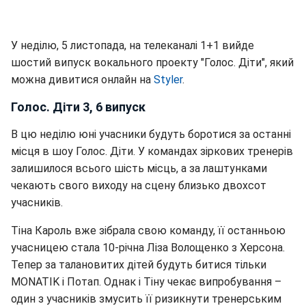
У неділю, 5 листопада, на телеканалі 1+1 вийде
шостий випуск вокального проекту "Голос. Діти", який
можна дивитися онлайн на
Styler
.
Голос. Діти 3, 6 випуск
В цю неділю юні учасники будуть боротися за останні
місця в шоу Голос. Діти. У командах зіркових тренерів
залишилося всього шість місць, а за лаштунками
чекають свого виходу на сцену близько двохсот
учасників.
Тіна Кароль вже зібрала свою команду, її останньою
учасницею стала 10-річна Ліза Волощенко з Херсона.
Тепер за талановитих дітей будуть битися тільки
MONATIK і Потап. Однак і Тіну чекає випробування –
один з учасників змусить її ризикнути тренерським