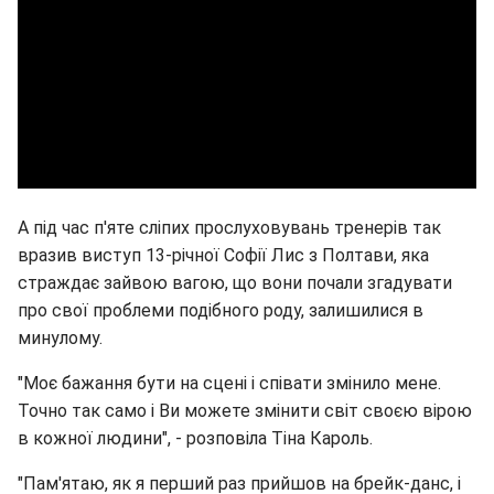
А під час п'яте сліпих прослуховувань тренерів так
вразив виступ 13-річної Софії Лис з Полтави, яка
страждає зайвою вагою, що вони почали згадувати
про свої проблеми подібного роду, залишилися в
минулому.
"Моє бажання бути на сцені і співати змінило мене.
Точно так само і Ви можете змінити світ своєю вірою
в кожної людини", - розповіла Тіна Кароль.
"Пам'ятаю, як я перший раз прийшов на брейк-данс, і