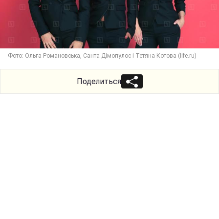
Фото: Ольга Романовська, Санта Дімопулос і Тетяна Котова (life.ru)
Поделиться