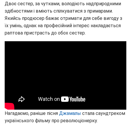
Двоє сестер, за чутками, володіють надприродними
здібностями і вміють спілкуватися з примарами.
Якийсь продюсер бажає отримати для себе вигоду з
їх умінь, однак на професійний інтерес накладається
раптова пристрасть до обох сестер.
Нагадаємо, раніше пісня
Джамалы
стала саундтреком
українського фільму про революціонерку.