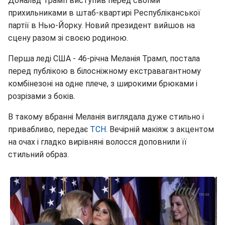
Дональд Трамп виступив перед своїми
прихильниками в штаб-квартирі Республіканської
партії в Нью-Йорку. Новий президент вийшов на
сцену разом зі своєю родиною.
Перша леді США - 46-річна Меланія Трамп, постала
перед публікою в білосніжному екстравагантному
комбінезоні на одне плече, з широкими брюками і
розрізами з боків.
В такому вбранні Меланія виглядала дуже стильно і
привабливо, передає
ТСН
. Вечірній макіяж з акцентом
на очах і гладко вирівняні волосся доповнили її
стильний образ.