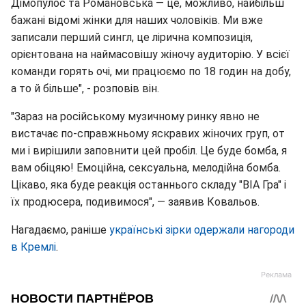
Дімопулос та Романовська — це, можливо, найбільш
бажані відомі жінки для наших чоловіків. Ми вже
записали перший сингл, це лірична композиція,
орієнтована на наймасовішу жіночу аудиторію. У всієї
команди горять очі, ми працюємо по 18 годин на добу,
а то й більше", - розповів він.
"Зараз на російському музичному ринку явно не
вистачає по-справжньому яскравих жіночих груп, от
ми і вирішили заповнити цей пробіл. Це буде бомба, я
вам обіцяю! Емоційна, сексуальна, мелодійна бомба.
Цікаво, яка буде реакція останнього складу "ВІА Гра" і
їх продюсера, подивимося", — заявив Ковальов.
Нагадаємо, раніше
українські зірки одержали нагороди
в Кремлі
.