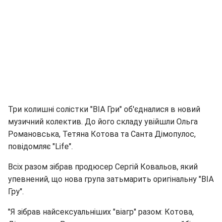
Три колишні солістки "ВІА Гри" об'єдналися в новий
музичний колектив. До його складу увійшли Ольга
Романовська, Тетяна Котова та Санта Дімопулос,
повідомляє "Life".
Всіх разом зібрав продюсер Сергій Ковальов, який
упевнений, що нова група затьмарить оригінальну "ВІА
Гру".
"Я зібрав найсексуальніших "віагр" разом: Котова,