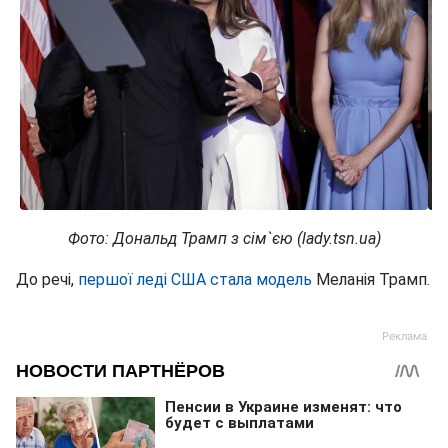
Фото: Дональд Трамп з сім`єю (lady.tsn.ua)
До речі,
першої леді США стала модель
Меланія Трамп.