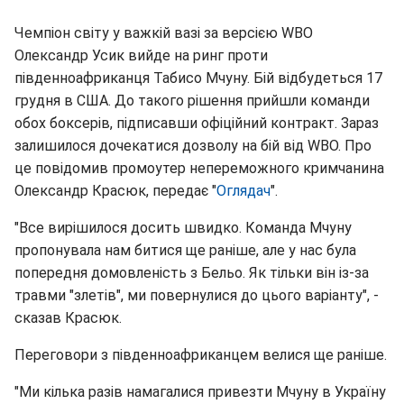
Чемпіон світу у важкій вазі за версією WBO
Олександр Усик вийде на ринг проти
південноафриканця Табисо Мчуну. Бій відбудеться 17
грудня в США. До такого рішення прийшли команди
обох боксерів, підписавши офіційний контракт. Зараз
залишилося дочекатися дозволу на бій від WBO. Про
це повідомив промоутер непереможного кримчанина
Олександр Красюк, передає "
Оглядач
".
"Все вирішилося досить швидко. Команда Мчуну
пропонувала нам битися ще раніше, але у нас була
попередня домовленість з Бельо. Як тільки він із-за
травми "злетів", ми повернулися до цього варіанту", -
сказав Красюк.
Переговори з південноафриканцем велися ще раніше.
"Ми кілька разів намагалися привезти Мчуну в Україну