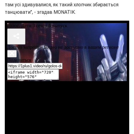
там усі здивувалися, як такий хлопчик збирається
танцювати", - згадав MONATIK.