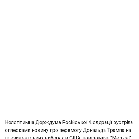
Нелегітимна Держдума Російської Федерації зустріла
оплесками новину про перемогу Дональда Трампа на
президентських виборах в США, повідомляє "Медуза".