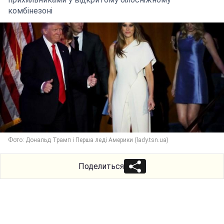
комбінезоні
Фото: Дональд Трамп і Перша леді Америки (lady.tsn.ua)
Поделиться