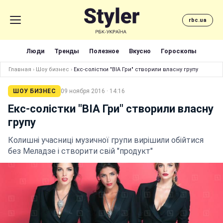
rbc.ua
Люди
Тренды
Полезное
Вкусно
Гороскопы
Главная
›
Шоу бизнес
›
Екс-солістки "ВІА Гри" створили власну групу
ШОУ БИЗНЕС
09 ноября 2016 · 14:16
Екс-солістки "ВІА Гри" створили власну
групу
Колишні учасниці музичної групи вирішили обійтися
без Меладзе і створити свій "продукт"